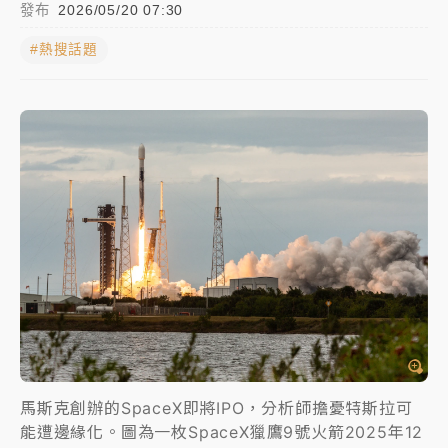
發布
2026/05/20 07:30
NBA｜
傳奇名帥驚傳離世！曾以「瘋狂籃球」震撼聯
#熱搜話題
盟 兩大愛徒向他致
中租控股7月營收創今年新高 前7月獲利成長6%
獨家｜
和欣客運總裁逝世！少東涉洗錢遭收押 戴手銬
腳鐐提前奔靈堂畫面曝
處置制度大變革！ 證交所今起縮短股票「關禁閉」天
數與撮合時間
才續任就飛美國大學面試 清大校長高為元致歉：機會
到來時引起我的好奇
白海豚颱風解除海警 西南風來了！4縣市大雨特報、各
地午後雷雨
馬斯克創辦的SpaceX即將IPO，分析師擔憂特斯拉可
分析｜
7月營收甫首破單月9000億元下半年續旺指
能遭邊緣化。圖為一枚SpaceX獵鷹9號火箭2025年12
標？ 鴻海本週法說法人關注的四大重點