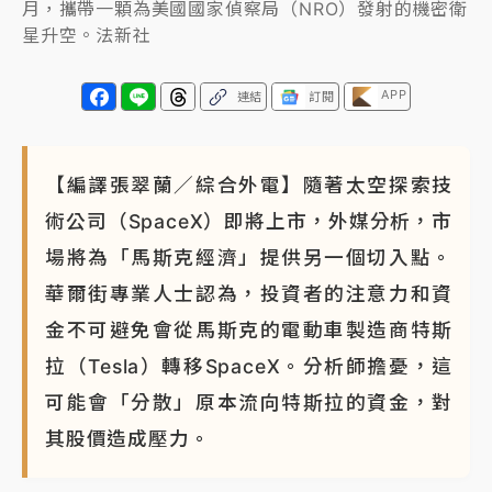
月，攜帶一顆為美國國家偵察局（NRO）發射的機密衛
NBA｜
傳奇名帥驚傳離世！曾以「瘋狂籃球」震撼聯
星升空。法新社
盟 兩大愛徒向他致
APP
連結
訂閱
【編譯張翠蘭／綜合外電】隨著太空探索技
術公司（SpaceX）即將上市，外媒分析，市
場將為「馬斯克經濟」提供另一個切入點。
華爾街專業人士認為，投資者的注意力和資
金不可避免會從馬斯克的電動車製造商特斯
拉（Tesla）轉移SpaceX。分析師擔憂，這
可能會「分散」原本流向特斯拉的資金，對
其股價造成壓力。