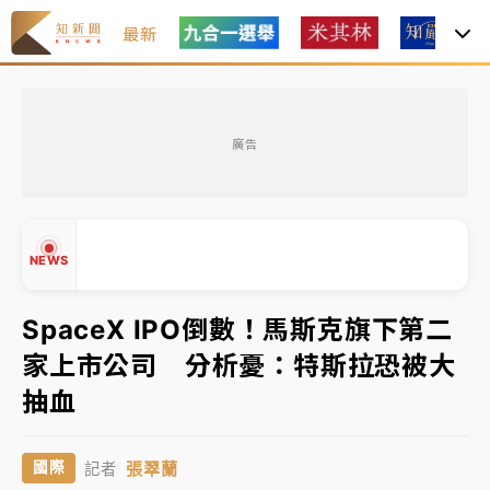
最新
中租控股7月營收創今年新高 前7月獲利成長6%
廣告
獨家｜
和欣客運總裁逝世！少東涉洗錢遭收押 戴手銬
腳鐐提前奔靈堂畫面曝
處置制度大變革！ 證交所今起縮短股票「關禁閉」天
NEWS
數與撮合時間
才續任就飛美國大學面試 清大校長高為元致歉：機會
SpaceX IPO倒數！馬斯克旗下第二
到來時引起我的好奇
家上市公司 分析憂：特斯拉恐被大
白海豚颱風解除海警 西南風來了！4縣市大雨特報、各
▲
抽血
地午後雷雨
▼
分析｜
7月營收甫首破單月9000億元下半年續旺指
張翠蘭
國際
記者
標？ 鴻海本週法說法人關注的四大重點