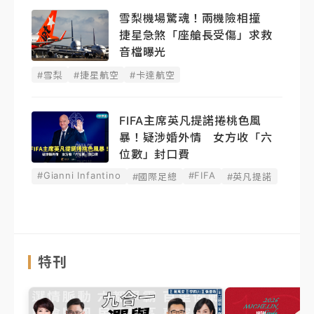
雪梨機場驚魂！兩機險相撞
捷星急煞「座艙長受傷」求救
音檔曝光
#雪梨
#捷星航空
#卡達航空
FIFA主席英凡提諾捲桃色風
暴！疑涉婚外情 女方收「六
位數」封口費
#Gianni Infantino
#FIFA
#國際足總
#英凡提諾
特刊