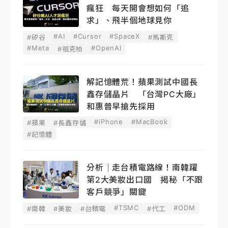
瘋狂 每天開會想如何「追
求」、飛半個地球見你
#AI
#Cursor
#SpaceX
#矽谷
#馬斯克
#Meta
#OpenAI
#祖克柏
解記憶體荒！蘋果測試中國長
鑫存儲晶片 「台灣PC大廠」
和惠普早搶先採用
#iPhone
#MacBook
#蘋果
#長鑫存儲
#記憶體
分析｜走台積電路線！南韓躍
第2大美妝出口國 揭秘「不跟
客戶競爭」關鍵
#TSMC
#ODM
#南韓
#美妝
#台積電
#代工