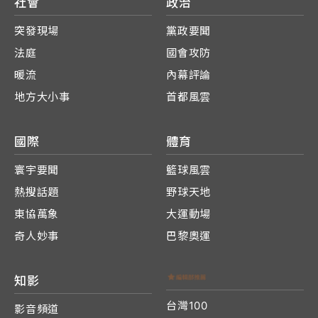
社會
政治
突發現場
黨政要聞
法庭
國會攻防
暖流
內幕評論
地方大小事
首都風雲
國際
體育
寰宇要聞
籃球風雲
熱搜話題
野球天地
東協萬象
大運動場
奇人妙事
巴黎奧運
知影
台灣100
影音頻道