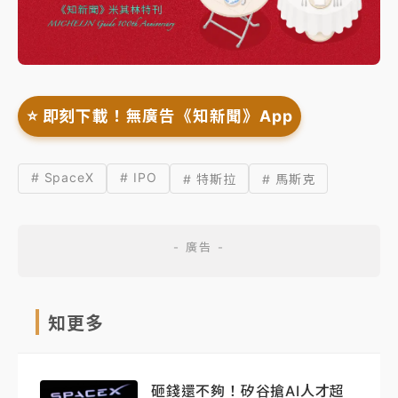
⭐️ 即刻下載！無廣告《知新聞》App
# SpaceX
# IPO
# 特斯拉
# 馬斯克
知更多
砸錢還不夠！矽谷搶AI人才超