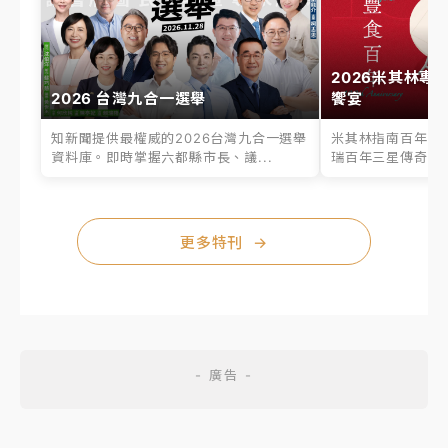
2026米其林專
2026 台灣九合一選舉
饗宴
知新聞提供最權威的2026台灣九合一選舉
米其林指南百年之
資料庫。即時掌握六都縣市長、議...
瑞百年三星傳奇、台
更多特刊
→