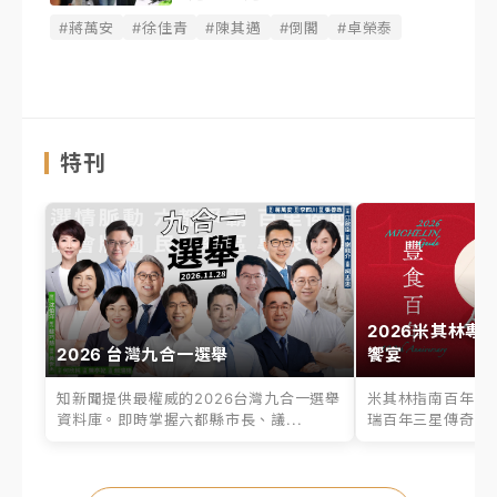
#蔣萬安
#徐佳青
#陳其邁
#倒閣
#卓榮泰
特刊
2026米其林專
2026 台灣九合一選舉
饗宴
知新聞提供最權威的2026台灣九合一選舉
米其林指南百年之
資料庫。即時掌握六都縣市長、議...
瑞百年三星傳奇、台