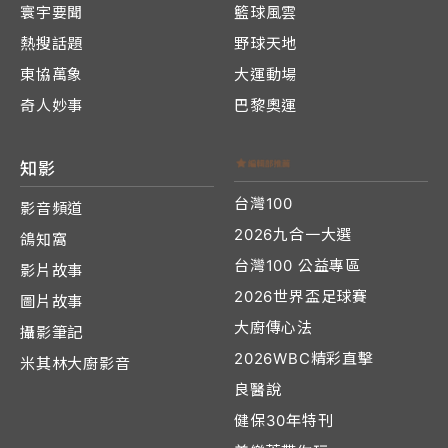
寰宇要聞
籃球風雲
熱搜話題
野球天地
東協萬象
大運動場
奇人妙事
巴黎奧運
知影
台灣100
影音頻道
2026九合一大選
鴿知窩
台灣100 公益專區
影片故事
2026世界盃足球賽
圖片故事
大廚傳心法
攝影筆記
2026WBC精彩直擊
米其林大廚影音
良醫說
健保30年特刊