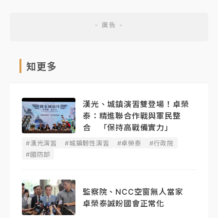
知更多
漢光、城鎮演習雙登場！卓榮
泰：精進聯合作戰與軍民整
合 「保持高戰備實力」
#漢光演習
#城鎮韌性演習
#卓榮泰
#行政院
#國防部
監察院、NCC空窗無人當家
卓榮泰誠盼國會正常化