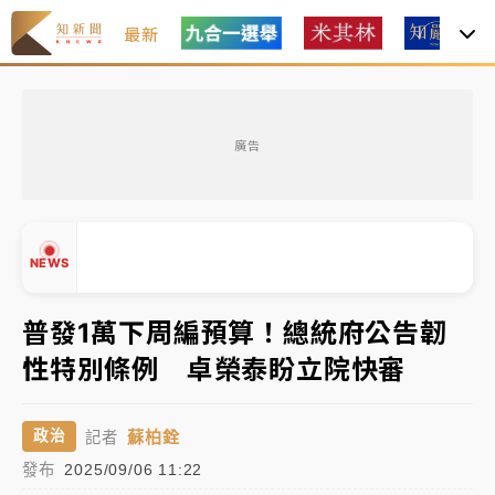
最新
父親節玩樂園！六福村今明2天「爸爸免費」 遠雄海洋
買1送1
廣告
中颱白海豚環流掠北海！今明防劇烈降雨 東部高溫飆
38度
周末精選｜
慈濟遭詐10億完整始末曝！律師掮客大玩兩
NEWS
面手法 郭台銘、蔡英文成關鍵
普發1萬下周編預算！總統府公告韌
本周爆款短影音｜
柯文哲帶電子手鐶拄拐杖現身／周玉
蔻蔡玉真開撕爆料
性特別條例 卓榮泰盼立院快審
▲
周末精選｜
跨境網購族注意！EZ Way若改由政府委
▼
任 預算難關如何解？
蘇柏銓
政治
記者
蔣萬安的建中同學！47歲法律學霸戰桃園 公開上任首
發布
2025/09/06 11:22
要3件事