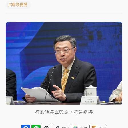
#黨政要聞
父親節玩樂園！六福村今明2天「爸爸免費」 遠雄海洋
買1送1
中颱白海豚環流掠北海！今明防劇烈降雨 東部高溫飆
38度
周末精選｜
慈濟遭詐10億完整始末曝！律師掮客大玩兩
面手法 郭台銘、蔡英文成關鍵
本周爆款短影音｜
柯文哲帶電子手鐶拄拐杖現身／周玉
蔻蔡玉真開撕爆料
周末精選｜
跨境網購族注意！EZ Way若改由政府委
任 預算難關如何解？
蔣萬安的建中同學！47歲法律學霸戰桃園 公開上任首
要3件事
行政院長卓榮泰。梁建裕攝
APP