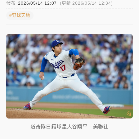
發布
2026/05/14 12:07
(更新 2026/05/14 12:34)
女律師陳昱瑄詐慈濟10億！黃金158kg遭查扣畫面曝光
#野球天地
台積電殺35元、台股跌近300點 被動元件、低軌衛星
及載板皆走弱
中信慈善基金會想增加董事人數！辜仲諒向法院聲請遭
駁 理由曝光
故宮《龍藏經》特展第2檔！今線上預約開賣一度塞車
周六起展出延長至晚上7時
台東農業處長涉圖利渡假村！東檢抗告成功 今重開羈
押庭
父親節泡湯了！中颱白海豚雨彈轟3天 「紅到發紫」降
雨熱區曝
道奇隊日籍球星大谷翔平。美聯社