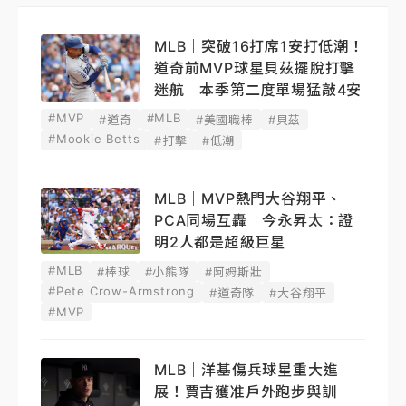
MLB｜突破16打席1安打低潮！
道奇前MVP球星貝茲擺脫打擊
迷航 本季第二度單場猛敲4安
#MVP
#MLB
#道奇
#美國職棒
#貝茲
#Mookie Betts
#打擊
#低潮
MLB｜MVP熱門大谷翔平、
PCA同場互轟 今永昇太：證
明2人都是超級巨星
#MLB
#棒球
#小熊隊
#阿姆斯壯
#Pete Crow-Armstrong
#道奇隊
#大谷翔平
#MVP
MLB｜洋基傷兵球星重大進
展！賈吉獲准戶外跑步與訓