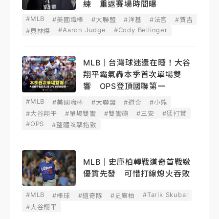
練 重返賽場時間曝
#MLB
#美國職棒
#大聯盟
#洋基
#法官
#賈吉
#Aaron Judge
#Cody Bellinger
#貝林傑
MLB｜台灣球迷還在睡！大谷
翔平霸氣轟本季首次單場雙
響 OPS登頂國聯第一
#MLB
#美國職棒
#大聯盟
#道奇
#小熊
#大谷翔平
#單場雙響
#雙響砲
#三安
#猛打賞
#OPS
#整體攻擊指數
MLB｜史庫柏轉戰道奇首戰繳
優質先發 可惜打線熄火吞敗
#MLB
#Tarik Skubal
#棒球
#道奇隊
#史庫柏
#大谷翔平