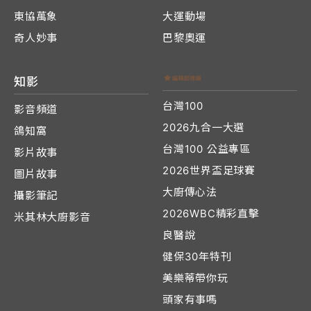
東協萬象
大運動場
奇人妙事
巴黎奧運
知影
台灣100
影音頻道
2026九合一大選
鴿知窩
台灣100 公益專區
影片故事
2026世界盃足球賽
圖片故事
大廚傳心法
攝影筆記
2026WBC精彩直擊
米其林大廚影音
良醫說
健保30年特刊
美樂蒂帶你玩
頭家有事嗎