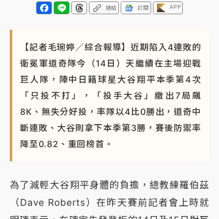
APP
連結
訂閱
【記者毛琬婷／綜合報導】近期陷入4連敗的
衛冕軍道奇隊今（14日）天繼續在主場迎戰
巨人隊，陣中日籍球星大谷翔平本季第4次
「只投不打」，「投手大谷」繳出7局飆
8K、無失分好投，率隊以4比0勝出，道奇中
斷連敗、大谷則拿下本季第3勝，賽後防禦率
降至0.82、重回榜首。
為了減輕大谷翔平身體的負擔，總教練羅伯茲
（Dave Roberts）在昨天賽前記者會上時就