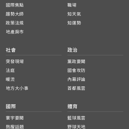
國際焦點
職場
趨勢大師
知天氣
政策法規
知運勢
地產房市
社會
政治
突發現場
黨政要聞
法庭
國會攻防
暖流
內幕評論
地方大小事
首都風雲
國際
體育
寰宇要聞
籃球風雲
熱搜話題
野球天地