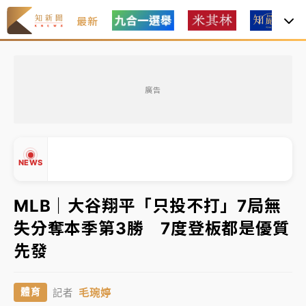
最新
女律師陳昱瑄詐慈濟10億！黃金158kg遭查扣畫面曝光
廣告
台積電殺35元、台股跌近300點 被動元件、低軌衛星
及載板皆走弱
中信慈善基金會想增加董事人數！辜仲諒向法院聲請遭
NEWS
駁 理由曝光
故宮《龍藏經》特展第2檔！今線上預約開賣一度塞車
MLB｜大谷翔平「只投不打」7局無
周六起展出延長至晚上7時
失分奪本季第3勝 7度登板都是優質
台東農業處長涉圖利渡假村！東檢抗告成功 今重開羈
▲
先發
押庭
▼
父親節泡湯了！中颱白海豚雨彈轟3天 「紅到發紫」降
毛琬婷
體育
記者
雨熱區曝