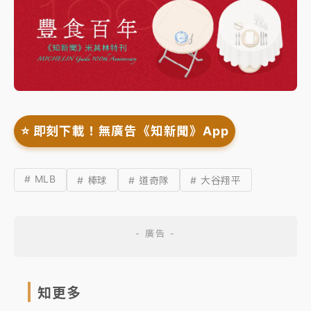
⭐️ 即刻下載！無廣告《知新聞》App
# MLB
# 棒球
# 道奇隊
# 大谷翔平
知更多