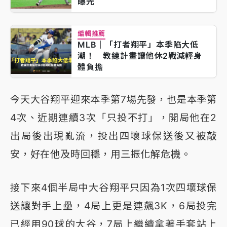
曝光
編輯推薦
MLB｜「打者翔平」本季陷大低
潮！ 教練計畫讓他休2戰減輕身
體負擔
今天大谷翔平迎來本季第7場先發，也是本季第
4次、近期連續3次「只投不打」，開局他在2
出局後出現亂流，投出四壞球保送後又被敲
安，好在他及時回穩，用三振化解危機。
接下來4個半局中大谷翔平只因為1次四壞球保
送讓對手上壘，4局上更是連飆3K，6局投完
已經用90球的大谷，7局上繼續拿著手套站上