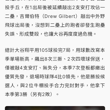
投手丘，在1出局後被延續敲出2支安打攻佔一
二壘，吉爾伯特（Drew Gilbert）敲出中外野
飛球出局後，沒想到二壘上的跑者卻發生跑壘
失誤、形成雙殺，也讓大谷再度度過危機。
總計大谷翔平用105球投完7局，用球數改寫本
季單場新高，飆出8次三振、2次四壞球保送，
僅被敲4支安打、無失分，本季7次登板都繳出
優質先發，退場時球隊4比0領先，他是勝投候
選人，與2位牛棚投手合力完封對手，他拿下
本季第3勝（另有2敗）。