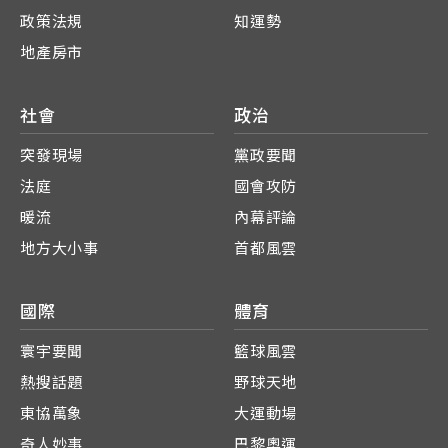
政策法規
知運勢
地產房市
社會
政治
突發現場
黨政要聞
法庭
國會攻防
暖流
內幕評論
地方大小事
首都風雲
國際
體育
寰宇要聞
籃球風雲
熱搜話題
野球天地
東協萬象
大運動場
奇人妙事
巴黎奧運