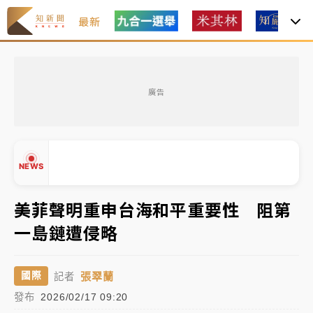
最新
女律師陳昱瑄詐慈濟10億！黃金158kg遭查扣畫面曝光
廣告
暑假過三周才推「E宿新北打卡趣」！抽獎程序複雜 觀
旅局回應了
中信慈善基金會想增加董事人數！辜仲諒向法院聲請遭
NEWS
駁 理由曝光
故宮《龍藏經》特展第2檔！今線上預約開賣一度塞車
美菲聲明重申台海和平重要性 阻第
周六起展出延長至晚上7時
一島鏈遭侵略
台東農業處長涉圖利渡假村！東檢抗告成功 今重開羈
▲
押庭
▼
張翠蘭
國際
記者
父親節泡湯了！中颱白海豚雨彈轟3天 「紅到發紫」降
發布
2026/02/17 09:20
雨熱區曝