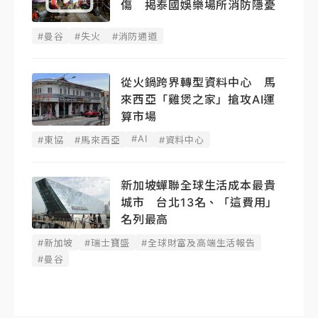
傷 揭泰國娛樂場所消防隱憂
#曼谷
#失火
#消防通道
從火鍋跨界轉型資料中心 馬
來西亞「雞煲之家」搶攻AI運
算市場
#AI
#東協
#馬來西亞
#資料中心
新加坡蟬聯全球生活成本最貴
城市 台北13名、「這費用」
名列最高
#新加坡
#瑞士寶盛
#全球財富及高端生活報告
#曼谷