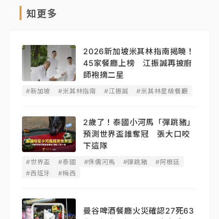
知更多
2026新加坡米其林指南揭曉！
45家餐廳上榜 江振誠再披廚
師袍摘二星
#新加坡
#米其林指南
#江振誠
#米其林星級餐廳
2歲了！泰國小河馬「彈跳豬」
預測世界盃誰奪冠 張大口咬
下這隊
#世界盃
#泰國
#侏儒河馬
#彈跳豬
#阿根廷
#西班牙
#梅西
曼谷啤酒餐廳火災確認27死63