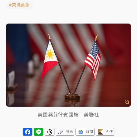
#東協萬象
女律師陳昱瑄詐慈濟10億！黃金158kg遭查扣畫面曝光
暑假過三周才推「E宿新北打卡趣」！抽獎程序複雜 觀
旅局回應了
中信慈善基金會想增加董事人數！辜仲諒向法院聲請遭
駁 理由曝光
故宮《龍藏經》特展第2檔！今線上預約開賣一度塞車
周六起展出延長至晚上7時
台東農業處長涉圖利渡假村！東檢抗告成功 今重開羈
押庭
父親節泡湯了！中颱白海豚雨彈轟3天 「紅到發紫」降
雨熱區曝
美國與菲律賓國旗。美聯社
APP
連結
訂閱