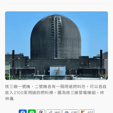
女律師陳昱瑄詐慈濟10億！黃金158kg遭查扣畫面曝光
暑假過三周才推「E宿新北打卡趣」！抽獎程序複雜 觀
旅局回應了
中信慈善基金會想增加董事人數！辜仲諒向法院聲請遭
駁 理由曝光
故宮《龍藏經》特展第2檔！今線上預約開賣一度塞車
周六起展出延長至晚上7時
台東農業處長涉圖利渡假村！東檢抗告成功 今重開羈
押庭
核三廠一號機、二號機各有一個用過燃料池，可以各自
父親節泡湯了！中颱白海豚雨彈轟3天 「紅到發紫」降
放入2100束用過的燃料棒，圖為核三廠發電機組。林
雨熱區曝
林攝
APP
連結
訂閱