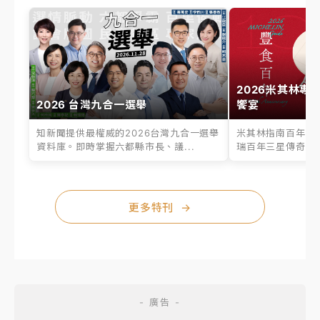
2026米其林專
2026 台灣九合一選舉
饗宴
知新聞提供最權威的2026台灣九合一選舉
米其林指南百年之
資料庫。即時掌握六都縣市長、議...
瑞百年三星傳奇、台
更多特刊
→