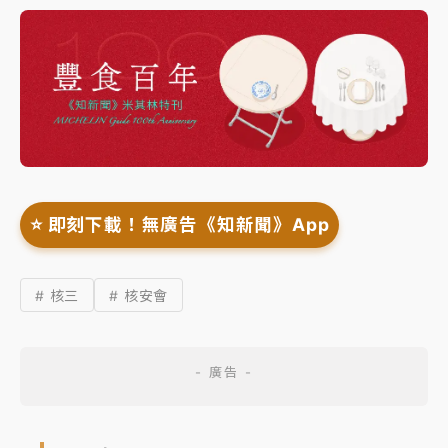
⭐️ 即刻下載！無廣告《知新聞》App
# 核三
# 核安會