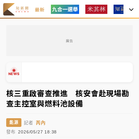
最新
女律師陳昱瑄詐慈濟10億！黃金158kg遭查扣畫面曝光
廣告
暑假過三周才推「E宿新北打卡趣」！抽獎程序複雜 觀
旅局回應了
中信慈善基金會想增加董事人數！辜仲諒向法院聲請遭
NEWS
駁 理由曝光
故宮《龍藏經》特展第2檔！今線上預約開賣一度塞車
核三重啟審查推進 核安會赴現場勘
周六起展出延長至晚上7時
查主控室與燃料池設備
台東農業處長涉圖利渡假村！東檢抗告成功 今重開羈
▲
押庭
▼
芮內
能源
記者
父親節泡湯了！中颱白海豚雨彈轟3天 「紅到發紫」降
發布
2026/05/27 18:38
雨熱區曝