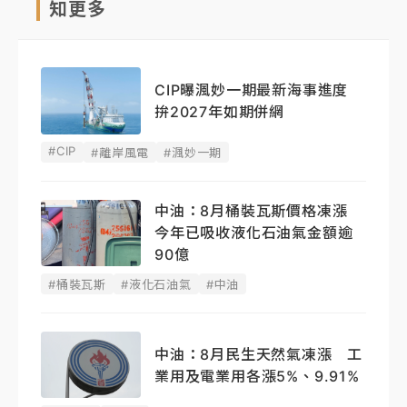
知更多
CIP曝渢妙一期最新海事進度
拚2027年如期併網
#CIP
#離岸風電
#渢妙一期
中油：8月桶裝瓦斯價格凍漲
今年已吸收液化石油氣金額逾
90億
#桶裝瓦斯
#液化石油氣
#中油
中油：8月民生天然氣凍漲 工
業用及電業用各漲5%、9.91%