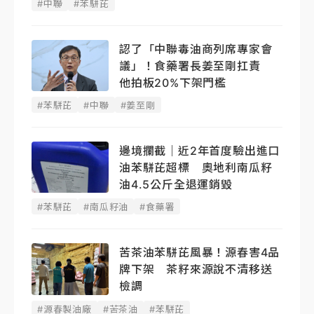
#中聯
#苯駢芘
認了「中聯毒油商列席專家會
議」！食藥署長姜至剛扛責
他拍板20%下架門檻
#苯駢芘
#中聯
#姜至剛
邊境攔截｜近2年首度驗出進口
油苯駢芘超標 奧地利南瓜籽
油4.5公斤全退運銷毀
#苯駢芘
#南瓜籽油
#食藥署
苦茶油苯駢芘風暴！源春害4品
牌下架 茶籽來源說不清移送
檢調
#源春製油廠
#苦茶油
#苯駢芘