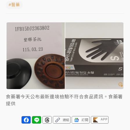
#醫藥
女律師陳昱瑄詐慈濟10億！黃金158kg遭查扣畫面曝光
暑假過三周才推「E宿新北打卡趣」！抽獎程序複雜 觀
旅局回應了
中信慈善基金會想增加董事人數！辜仲諒向法院聲請遭
駁 理由曝光
故宮《龍藏經》特展第2檔！今線上預約開賣一度塞車
周六起展出延長至晚上7時
台東農業處長涉圖利渡假村！東檢抗告成功 今重開羈
押庭
食藥署今天公布最新邊境檢驗不符合食品資訊。食藥署
父親節泡湯了！中颱白海豚雨彈轟3天 「紅到發紫」降
提供
雨熱區曝
APP
連結
訂閱