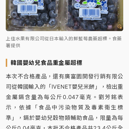
上佳水果有限公司從日本輸入的鮮藍莓農藥超標。食藥
署提供
韓國嬰幼兒食品重金屬超標
本次不合格產品，還有廣富園開發行銷有限公
司從韓國輸入的「IVENET嬰兒米餅」，檢出重
金屬鎘含量為每公斤0.047毫克。劉芳銘表
示，依據「食品中污染物質及毒素衛生標
準」，鎘於嬰幼兒穀物類輔助食品，限量為每
公斤0.04毫克，本批不合格產品共23.4公斤全