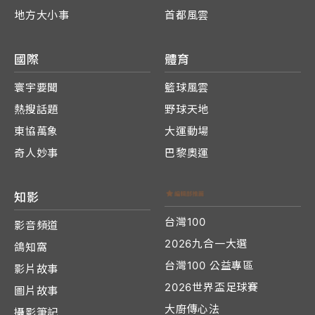
地方大小事
首都風雲
國際
體育
寰宇要聞
籃球風雲
熱搜話題
野球天地
東協萬象
大運動場
奇人妙事
巴黎奧運
知影
台灣100
影音頻道
2026九合一大選
鴿知窩
台灣100 公益專區
影片故事
2026世界盃足球賽
圖片故事
大廚傳心法
攝影筆記