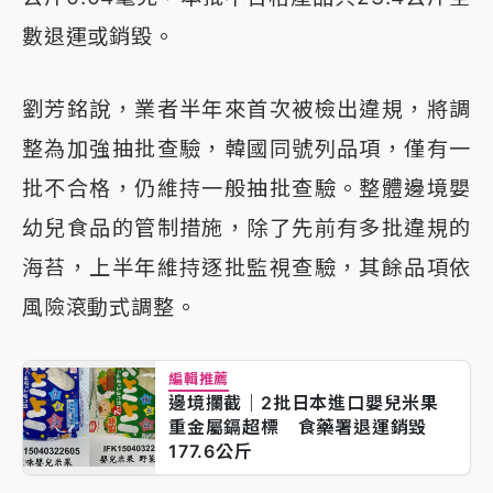
數退運或銷毀。
劉芳銘說，業者半年來首次被檢出違規，將調
整為加強抽批查驗，韓國同號列品項，僅有一
批不合格，仍維持一般抽批查驗。整體邊境嬰
幼兒食品的管制措施，除了先前有多批違規的
海苔，上半年維持逐批監視查驗，其餘品項依
風險滾動式調整。
編輯推薦
邊境攔截｜2批日本進口嬰兒米果
重金屬鎘超標 食藥署退運銷毀
177.6公斤