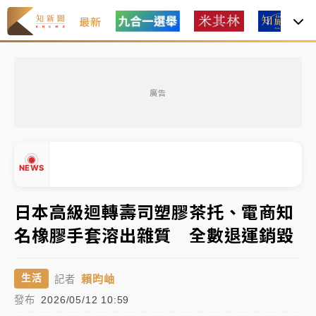
最新
女律師陳昱瑄詐慈濟10億！黃金158kg遭查扣畫面曝光
廣告
暑假過三周才推「E宿新北打卡趣」！抽獎程序複雜 觀
旅局回應了
中信慈善基金會想增加董事人數！辜仲諒向法院聲請遭
NEWS
駁 理由曝光
故宮《龍藏經》特展第2檔！今線上預約開賣一度塞車
日本高級迴轉壽司塑膠茶托、電商知
周六起展出延長至晚上7時
名橡膠手套溶出雜質 全數退運銷毀
台東農業處長涉圖利渡假村！東檢抗告成功 今重開羈
▲
押庭
▼
賴昀岫
生活
記者
父親節泡湯了！中颱白海豚雨彈轟3天 「紅到發紫」降
發布
2026/05/12 10:59
雨熱區曝