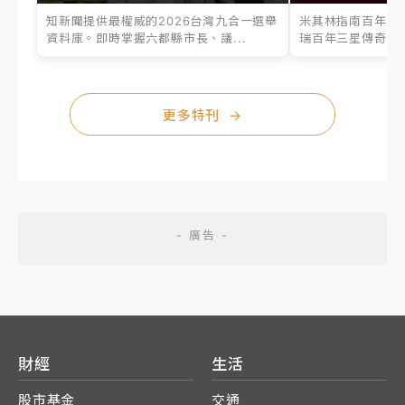
知新聞提供最權威的2026台灣九合一選舉
米其林指南百年之
資料庫。即時掌握六都縣市長、議...
瑞百年三星傳奇、台
更多特刊
→
財經
生活
股市基金
交通