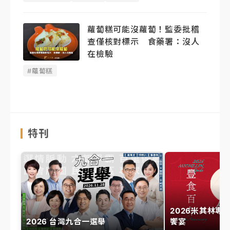
蘿蔔糕可能沒蘿蔔！監委批稽
查僅核對標示 食藥署：沒人
在檢驗
#蘿蔔糕
特刊
2026米其林專
2026 台灣九合一選舉
饗宴