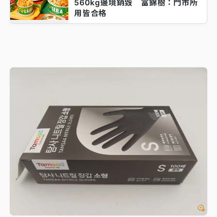
560kg邊境銷毀 富錦樹：門市所
用皆合格