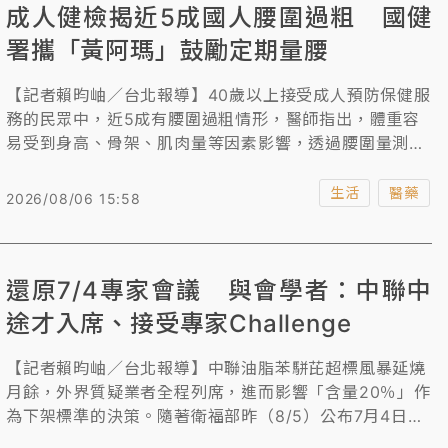
成人健檢揭近5成國人腰圍過粗 國健
署攜「黃阿瑪」鼓勵定期量腰
【記者賴昀岫／台北報導】40歲以上接受成人預防保健服
務的民眾中，近5成有腰圍過粗情形，醫師指出，體重容
易受到身高、骨架、肌肉量等因素影響，透過腰圍量測，
其實更具健康參考價值。衛福部國健署為鼓勵民眾養成定
期量腰習慣，將於9月攜手知名IP「黃阿瑪的後宮生
生活
醫藥
2026/08/06 15:58
活」，活動期間完成指定任務即可參加抽獎。
還原7/4專家會議 與會學者：中聯中
途才入席、接受專家Challenge
【記者賴昀岫／台北報導】中聯油脂苯駢芘超標風暴延燒
月餘，外界質疑業者全程列席，進而影響「含量20％」作
為下架標準的決策。隨著衛福部昨（8/5）公布7月4日專
家會議紀錄，當天出席的專家名單也曝光。