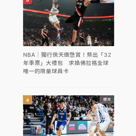
NBA｜獨行俠天價懸賞！祭出「32
年季票」大禮包 求換佛拉格全球
唯一的限量球員卡
體育