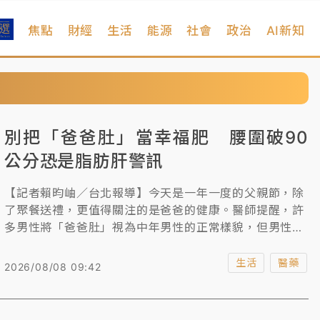
焦點
財經
生活
能源
社會
政治
AI新知
別把「爸爸肚」當幸福肥 腰圍破90
公分恐是脂肪肝警訊
【記者賴昀岫／台北報導】今天是一年一度的父親節，除
了聚餐送禮，更值得關注的是爸爸的健康。醫師提醒，許
多男性將「爸爸肚」視為中年男性的正常樣貌，但男性腰
圍超過90公分即屬腹部肥胖，研究顯示，肥胖族群中的脂
肪肝盛行率可高達60%至90%，肥胖更被視為脂肪肝最重
生活
醫藥
2026/08/08 09:42
要的危險因子之一。