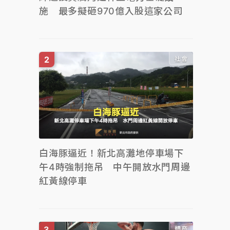
施 最多擬砸970億入股這家公司
社會
白海豚逼近！新北高灘地停車場下
午4時強制拖吊 中午開放水門周邊
紅黃線停車
體育