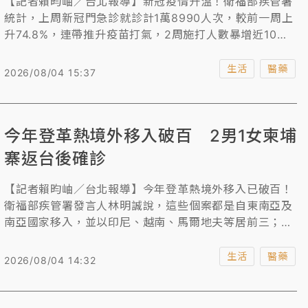
【記者賴昀岫／台北報導】新冠疫情升溫！衛福部疾管署
統計，上周新冠門急診就診計1萬8990人次，較前一周上
升74.8%，連帶推升疫苗打氣，2周施打人數暴增近10
倍，從3115人次陸續攀升至2萬9416人次，目前疫苗總剩
餘量約16萬劑，也呼籲大眾平常應注意個人衛生與防護。
生活
醫藥
2026/08/04 15:37
今年登革熱境外移入破百 2男1女柬埔
寨返台後確診
【記者賴昀岫／台北報導】今年登革熱境外移入已破百！
衛福部疾管署發言人林明誠說，這些個案都是自東南亞及
南亞國家移入，並以印尼、越南、馬爾地夫等居前三；至
於上周新增的8名個案，當中則已3人在7月中旬一同赴柬
埔寨進行交流活動，7月下旬返國後陸續出現症狀，本案
生活
醫藥
2026/08/04 14:32
預計監測至8月6日。