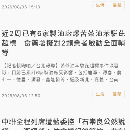
生活
醫藥
2026/08/06 15:13
與會學者蘇南維還原，當時是專家認為有需要，才讓中聯
代表在會議中途入席，並就提出的問題回答，並感嘆食安
議題因接近選舉而失焦，如果只是為了自己的政治利益，
近2周已有6家製油廠爆苦茶油苯駢芘
談論的不是可受公評之事，並非全民之福。
超標 食藥署擬對2類業者啟動全面輔
導
【記者賴昀岫／台北報導】苦茶油苯駢芘超標事件滾雪
球，目前已累計6家製油廠受影響，包括連淨、源春、農
七十、德昌、源發、鑫隆發等，遍及新北、嘉義、台南等
縣市。衛福部食藥署指出，這些業者多屬於小型、前店後
廠的形式，會邀集專家針對製程給予輔導；另外，各廠使
生活
醫藥
2026/08/06 12:50
用的茶籽來源不同，部分來源不明者已移請檢調偵辦。
中聯全程列席遭藍委控「石崇良公然說