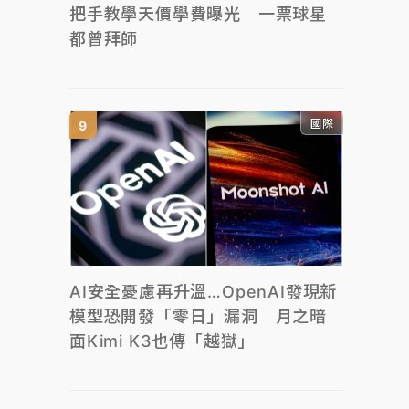
把手教學天價學費曝光 一票球星
都曾拜師
國際
AI安全憂慮再升溫…OpenAI發現新
模型恐開發「零日」漏洞 月之暗
面Kimi K3也傳「越獄」