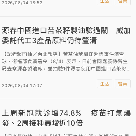
春、農七十、德昌、源發，遍及新北、嘉義、台南等縣
生活
醫藥
2026/08/04 18:52
市。
源春中國進口苦茶籽製油驗過關 威加
委託代工3產品原料仍待釐清
【記者賴昀岫／台北報導】苦茶油苯駢芘超標事件滾雪
球，衛福部食藥署今（8/4）表示，日前會同嘉義縣衛生
局查察源春製油廠，並抽驗1件源春使用中國進口苦茶籽
製成的苦茶油，經檢驗苯駢芘合格；但由威加國際委託代
工的3件產品，先前被檢出苯駢芘超標，其原料由威加請
生活
醫藥
2026/08/04 17:07
陳姓農民提供，來源及產地仍有疑慮，已報請檢察機關進
一步釐清。
上周新冠就診增74.8% 疫苗打氣爆
發、2周接種暴增近10倍