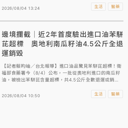
福部次長林靜儀今（8/4）直言，「脫膠原油是能吃
生活
醫藥
2026/08/04 13:24
膩？」質疑把製程中交易的脫膠原油當成上市販賣的食用
油脂來指控，會不會差太多？
邊境攔截｜近2年首度驗出進口油苯駢
芘超標 奧地利南瓜籽油4.5公斤全退
運銷毀
【記者賴昀岫／台北報導】進口油品驚見苯駢芘超標！衛
福部食藥署今（8/4）公布，一批從奧地利進口的南瓜籽
油，被檢出苯駢芘含量超標，共4.5公斤全數退運或銷
毀，這是邊境近2年首次出現進口油脂苯駢芘不合格，針
對輸入業者和司特股份有限公司，在邊境調整為逐批查
生活
醫藥
2026/08/04 10:50
驗，抽驗比例為100%。