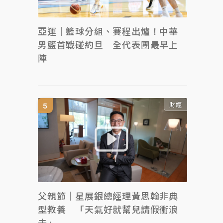
亞運｜籃球分組、賽程出爐！中華
男籃首戰碰約旦 全代表團最早上
陣
財經
父親節｜星展銀總經理黃思翰非典
型教養 「天氣好就幫兒請假衝浪