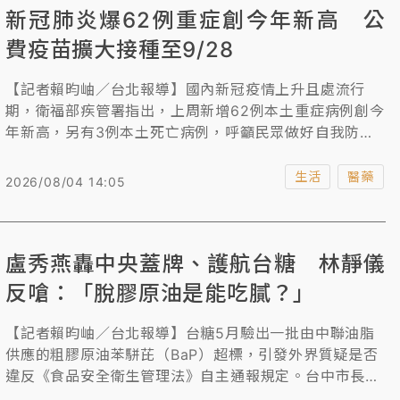
新冠肺炎爆62例重症創今年新高 公
費疫苗擴大接種至9/28
【記者賴昀岫／台北報導】國內新冠疫情上升且處流行
期，衛福部疾管署指出，上周新增62例本土重症病例創今
年新高，另有3例本土死亡病例，呼籲民眾做好自我防護
措施，尚未接種疫苗者可儘快施打，擴大接種措施延長至
今年9月28日止，請把握擴大接種期間前往接種。
生活
醫藥
2026/08/04 14:05
盧秀燕轟中央蓋牌、護航台糖 林靜儀
反嗆：「脫膠原油是能吃膩？」
【記者賴昀岫／台北報導】台糖5月驗出一批由中聯油脂
供應的粗膠原油苯駢芘（BaP）超標，引發外界質疑是否
違反《食品安全衛生管理法》自主通報規定。台中市長盧
秀燕砲轟，主管食安的經濟部與衛福部一路護航台糖，衛