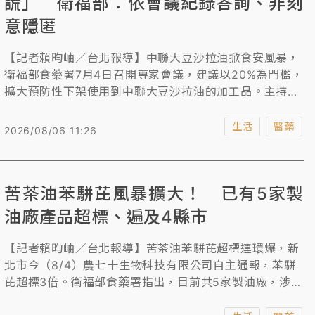
謊」 衛福部：依會議紀錄答詢、非刻
意隱匿
【記者賴昀岫／台北報導】中聯大豆沙拉油掀食安風暴，
衛福部食藥署7月4日召開專家會議，建議以20%為門檻，
擴大預防性下架使用到中聯大豆沙拉油的加工品。主持會
議的食藥署長姜至剛證實中聯全程列席，形同打臉衛福部
長石崇良日前在答詢時說，中聯僅參與上半場，遭藍委砲
生活
醫藥
2026/08/06 11:26
轟「公然說謊」，衛福部今（8/6）說明，是依會議紀錄
作出答詢判斷，並非刻意隱匿或誤導，未來將更審慎說
明。
苦茶油苯駢芘風暴擴大！ 已有5家製
油廠產品超標、遍及4縣市
【記者賴昀岫／台北報導】苦茶油苯駢芘超標連環爆，新
北市今（8/4）農七十生物科技有限公司自主通報，苯駢
芘超標3倍。衛福部食藥署指出，目前共5家製油廠，涉及
出廠的產品發生致癌物苯駢芘超標情形，包括連淨、源