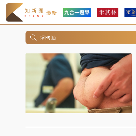
最新
賴昀岫