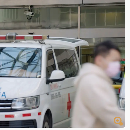
一度塞車 周六起展出延長至晚上7時
今重開羈押庭
到發紫」降雨熱區曝