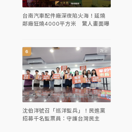
台南汽車配件廠深夜陷火海！延燒
鄰廠狂燒4000平方米 驚人畫面曝
政治
沈伯洋號召「巡洋監兵」！民進黨
招募千名監票員：守護台灣民主