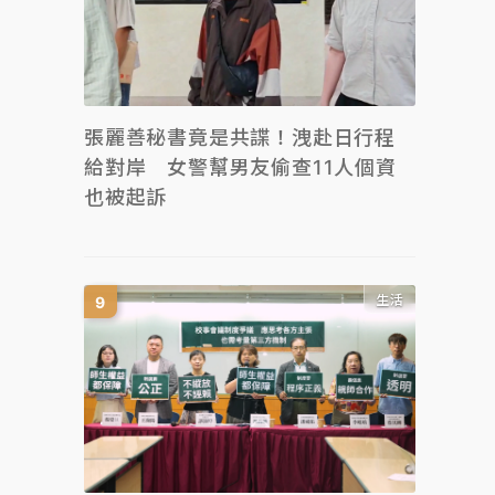
張麗善秘書竟是共諜！洩赴日行程
給對岸 女警幫男友偷查11人個資
也被起訴
生活