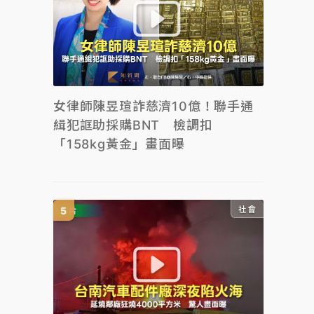
女律師陳昱瑄詐慈濟10億！聯手通
緝犯誆助採購BNT 檢調扣
「158kg黃金」畫面曝
社會