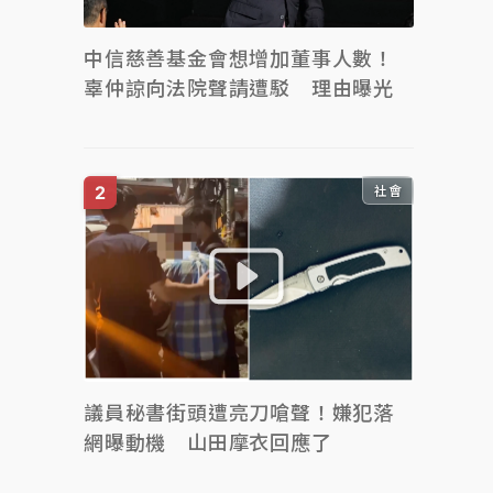
中信慈善基金會想增加董事人數！
辜仲諒向法院聲請遭駁 理由曝光
社會
議員秘書街頭遭亮刀嗆聲！嫌犯落
網曝動機 山田摩衣回應了