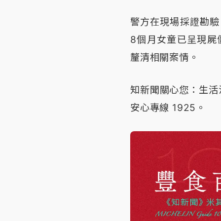
警方在現場採證勘驗
8個月女童已呈現屍
釐清相關案情。
知新聞關心您：生活
安心專線 1925。