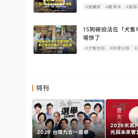
#張麗善
#戴奧辛
#嘉南
15狗被迫活在「犬
場慘了
#犬隻地獄
#妨害公務
特刊
2026米
2026 台灣九合一選舉
光與未來饗