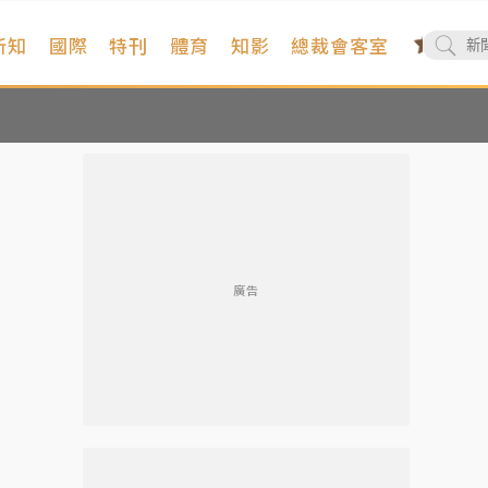
新知
國際
特刊
體育
知影
總裁會客室
廣告