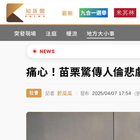
最新
女律師陳昱瑄詐慈濟10億！黃金158kg遭查
突發現場
法庭
暖流
地方大小事
台積電殺35元、台股跌近300點 被動元件
中信慈善基金會想增加董事人數！辜仲諒向法
NEWS
故宮《龍藏經》特展第2檔！今線上預約開賣
痛心！苗栗驚傳人倫悲
▲
台東農業處長涉圖利渡假村！東檢抗告成功 
▼
於瓜瓜
2025/04/07 17:54
社會
記者
|
發布
(更
父親節泡湯了！中颱白海豚雨彈轟3天 「紅
女律師陳昱瑄詐慈濟10億！黃金158kg遭查
台積電殺35元、台股跌近300點 被動元件
中信慈善基金會想增加董事人數！辜仲諒向法