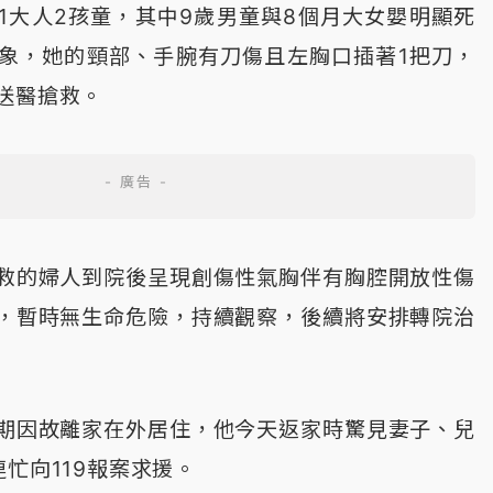
1大人2孩童，其中9歲男童與8個月大女嬰明顯死
象，她的頸部、手腕有刀傷且左胸口插著1把刀，
送醫搶救。
救的婦人到院後呈現創傷性氣胸伴有胸腔開放性傷
，暫時無生命危險，持續觀察，後續將安排轉院治
期因故離家在外居住，他今天返家時驚見妻子、兒
忙向119報案求援。