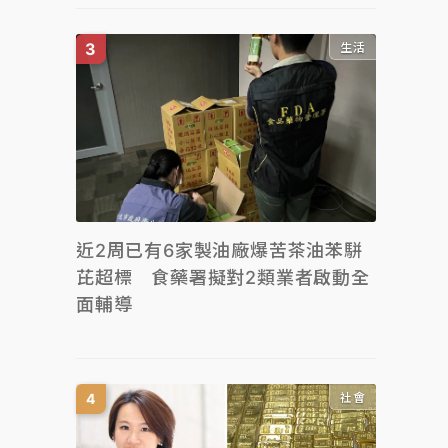
生活
近2周已有6家製油廠爆苦茶油苯駢
芘超標 食藥署擬對2類業者啟動全
面輔導
社會