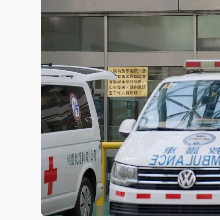
故宮《龍藏經》特展第2檔！今線上預約開賣
台東農業處長涉圖利渡假村！東檢抗告成功 
父親節泡湯了！中颱白海豚雨彈轟3天 「紅