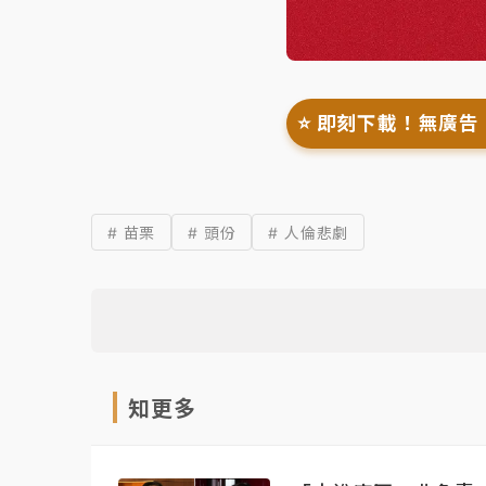
⭐️ 即刻下載！無廣告
# 苗栗
# 頭份
# 人倫悲劇
知更多