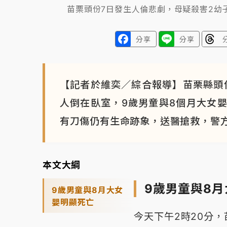
苗栗頭份7日發生人倫悲劇，母疑殺害2幼
分享
分享
【記者於維奕／綜合報導】苗栗縣頭
人倒在臥室，9歲男童與8個月大女嬰
有刀傷仍有生命跡象，送醫搶救，警
本文大綱
9歲男童與8
9歲男童與8月大女
嬰明顯死亡
今天下午2時20分