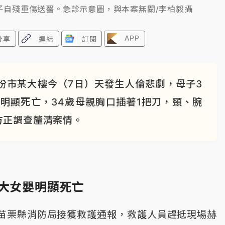
子自殘重傷送醫。急診示意圖，與本案無關/李柏毅攝
APP
分享
連結
訂閱
份市某大樓今（7日）天發生人倫悲劇，母子3
明顯死亡，34歲母親胸口插著1把刀，頸、腕
方正調查釐清案情。
月大女嬰明顯死亡
，苗栗縣消防局接獲救護通報，救護人員趕抵現場赫