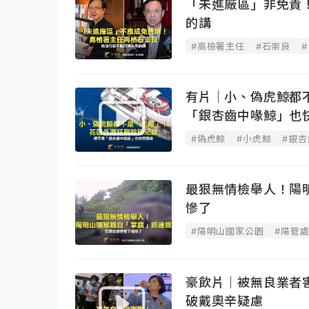
「未進廠區」非免責
的講
#高檢署主任
#石崇良
有片｜小、偽虎鯨都
「銀杏齒中喙鯨」也
#偽虎鯨
#小虎鯨
#銀
最狠無情檢舉人！陽
慘了
#陽明山國家公園
#陽管
豪飲片｜被無良業者
破戴奧辛疑慮