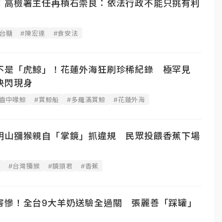
！高檢署主任再槓石崇良：依法行政不能只挑有利
#台糖
#陳宏達
#食安法
不是「虎鯨」！花蓮外海狂刷珍稀紀錄 極罕見
快閃現身
杏齒中喙鯨
#賞鯨船
#多羅滿賞鯨
#花蓮外海
明山獼猴親自「掌鏡」抓違規 民眾投餵香蕉下場
處
#台灣獼猴
#鏡頭君
#香蕉
害慘！全台9大羊奶送驗全過關 張麗善「踩罐」