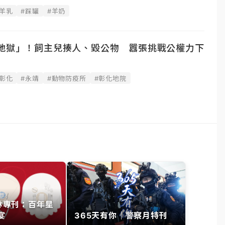
羊乳
#踩罐
#羊奶
隻地獄」！飼主兒揍人、毀公物 囂張挑戰公權力下
#彰化
#永靖
#動物防疫所
#彰化地院
其林專刊：百年星
宴
365天有你｜警察月特刊