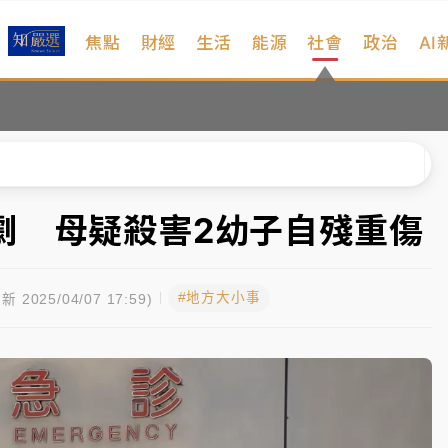
焦點
財經
生活
能源
社會
政治
AI
扣畫面曝光
、低軌衛星及載板皆走弱
院聲請遭駁 理由曝光
一度塞車 周六起展出延長至晚上7時
劇 母疑殺害2幼子自殘重傷
今重開羈押庭
#地方大小事
新 2025/04/07 17:59)
到發紫」降雨熱區曝
扣畫面曝光
、低軌衛星及載板皆走弱
院聲請遭駁 理由曝光