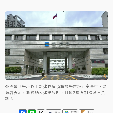
蔣萬安的建中同學！47歲法律學霸戰桃園 公開上任首
要3件事
父親節玩樂園！六福村今明2天「爸爸免費」 遠雄海洋
買1送1
白海豚逼近！新北高灘地停車場下午4時強制拖吊 中午
開放水門周邊紅黃線停車
中颱白海豚環流掠北海！今明防劇烈降雨 東部高溫飆
38度
周末精選｜
慈濟遭詐10億完整始末曝！律師掮客大玩兩
面手法 郭台銘、蔡英文成關鍵
外界憂「千坪以上新建物屋頂將設光電板」安全性，能
本周爆款短影音｜
柯文哲帶電子手鐶拄拐杖現身／周玉
源署表示，將會納入建築設計，且每2年強制檢測。資
蔻蔡玉真開撕爆料
料照
周末精選｜
跨境網購族注意！EZ Way若改由政府委
任 預算難關如何解？
APP
連結
訂閱