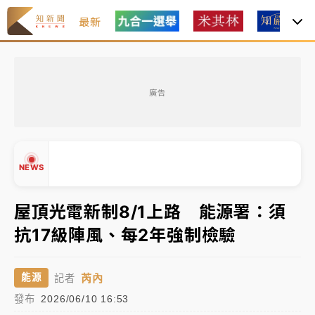
最新
父親節玩樂園！六福村今明2天「爸爸免費」 遠雄海洋
買1送1
廣告
白海豚逼近！新北高灘地停車場下午4時強制拖吊 中午
開放水門周邊紅黃線停車
中颱白海豚環流掠北海！今明防劇烈降雨 東部高溫飆
NEWS
38度
周末精選｜
慈濟遭詐10億完整始末曝！律師掮客大玩兩
屋頂光電新制8/1上路 能源署：須
面手法 郭台銘、蔡英文成關鍵
抗17級陣風、每2年強制檢驗
▲
本周爆款短影音｜
柯文哲帶電子手鐶拄拐杖現身／周玉
▼
蔻蔡玉真開撕爆料
芮內
能源
記者
周末精選｜
跨境網購族注意！EZ Way若改由政府委
發布
2026/06/10 16:53
任 預算難關如何解？