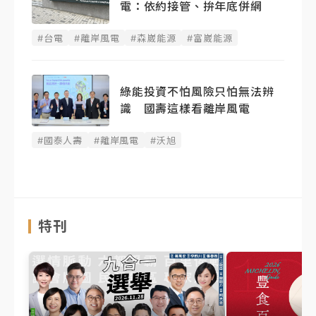
電：依約接管、拚年底併網
#台電
#離岸風電
#森崴能源
#富崴能源
綠能投資不怕風險只怕無法辨
識 國壽這樣看離岸風電
#國泰人壽
#離岸風電
#沃旭
特刊