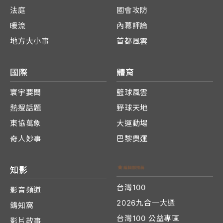
法庭
國會攻防
暖流
內幕評論
地方大小事
首都風雲
國際
體育
寰宇要聞
籃球風雲
熱搜話題
野球天地
東協萬象
大運動場
奇人妙事
巴黎奧運
知影
台灣100
影音頻道
2026九合一大選
鴿知窩
台灣100 公益專區
影片故事