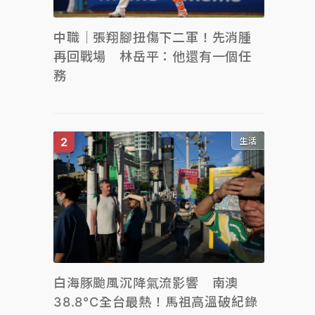
中職｜張翔腳扭傷下二軍！先消腫
再回戰場 林岳平：他還有一個任
務
生活
白海豚颱風沉降氣流影響 南澳
38.8°C全台最熱！馬祖高溫破紀錄