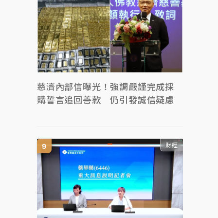
慈濟內部信曝光！強調嚴謹完成採
購誓言追回善款 仍引發誠信疑慮
財經