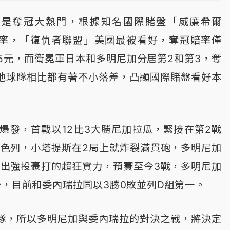
好是奪冠大熱門，根據知名國際賭盤「威廉希爾
賽奪冠賠率，「復仇者聯盟」美國最被看好，奪冠賠率僅
195元，而衛冕軍日本和多明尼加分居第2和第3，奪
其他球隊相比都有著不小落差，凸顯國際賭盤看好本
。
爆發，首戰以12比3大勝尼加拉瓜，緊接在第2戰
以色列，小塔提斯在2局上就炸裂滿貫砲，多明尼加
現出強投豪打的超狂實力，預賽至今3戰，多明尼加
分，目前和委內瑞拉同以3勝0敗並列D組第一。
隊，所以多明尼加與委內瑞拉的對決之戰，將決定