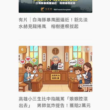
有片｜白海豚暴風圈逼近！新北淡
水赫見龍捲風 榕樹連根拔起
社會
高雄小三生比中指飆罵「娘娘腔滾
出去」 男師氣炸提告！獲賠2萬元