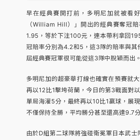
早在經典賽開打前，多明尼加就被看
（William Hill）」開出的經典
1.95，等於下注100元，連本帶利拿回
冠賠率分別為4.2和5，這3隊的賠率與
屆經典賽冠軍很可能從這3隊中脫穎而出
多明尼加的超豪華打線也確實在預賽就大
再以12比1擊垮荷蘭，今日的第3戰面對
單局海灌5分，最終再以10比1贏球，展
不僅保持全勝，平均勝分甚至還高達9.7
由於D組第二球隊將強碰衛冕軍日本武士