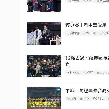
#WBC
#經典賽
#日本
經典賽｜看中華隊用
#經典賽
#中華隊
#棒球
12強丟冠、經典賽
責
#WBC
#經典賽
#世界1
中職｜向經典賽台灣
#CPBL
#中職
#棒球