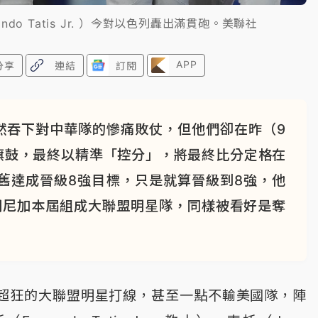
do Tatis Jr. ）今對以色列轟出滿貫砲。美聯社
APP
分享
連結
訂閱
然吞下對中華隊的慘痛敗仗，但他們卻在昨（9
旗鼓，最終以精準「控分」，將最終比分定格在
舊達成晉級8強目標，只是就算晉級到8強，他
明尼加本屆組成大聯盟明星隊，同樣被看好是奪
超狂的大聯盟明星打線，甚至一點不輸美國隊，陣