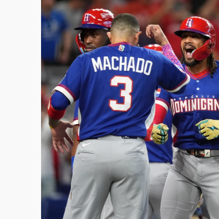
白海豚逼近！新北高灘地停車場下午4時強制
父親節玩樂園！六福村今明2天「爸爸免費」 
中颱白海豚環流掠北海！今明防劇烈降雨 東