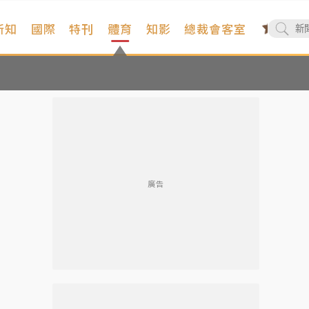
新知
國際
特刊
體育
知影
總裁會客室
廣告