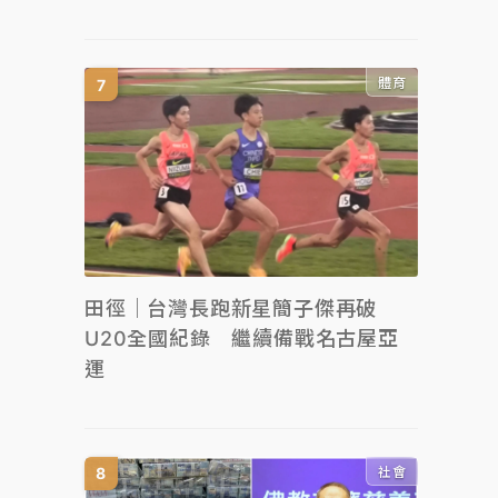
體育
田徑｜台灣長跑新星簡子傑再破
U20全國紀錄 繼續備戰名古屋亞
運
社會