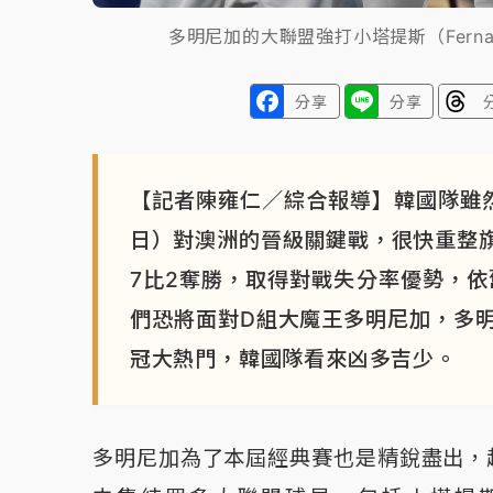
多明尼加的大聯盟強打小塔提斯（Fernan
分享
分享
【記者陳雍仁／綜合報導】韓國隊雖
日）對澳洲的晉級關鍵戰，很快重整
7比2奪勝，取得對戰失分率優勢，依
們恐將面對D組大魔王多明尼加，多
冠大熱門，韓國隊看來凶多吉少。
多明尼加為了本屆經典賽也是精銳盡出，