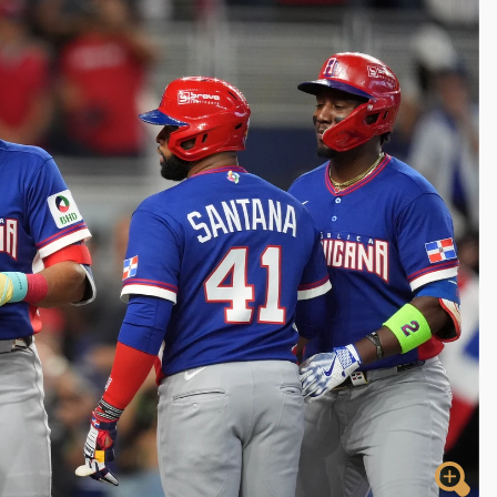
拖吊 中午開放水門周邊紅黃線停車
遠雄海洋買1送1
部高溫飆38度