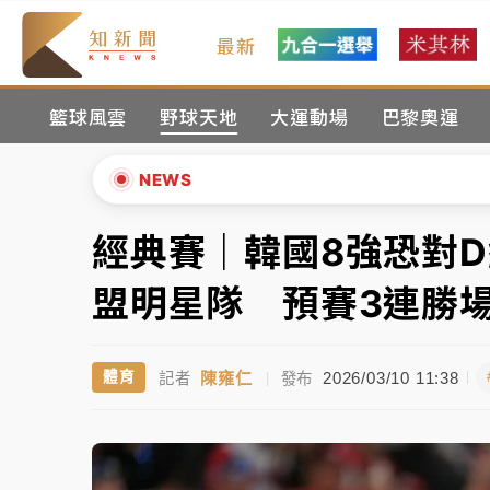
最新
中颱白海豚風雨來了！中部以北防豪雨 今晚
籃球風雲
野球天地
大運動場
巴黎奧運
有片｜
白海豚暴風圈逼近！新北淡水赫見龍捲
白海豚逼近！北市水門只出不進 未移置車輛最
NEWS
白海豚逼近！新北高灘地停車場下午4時強制
經典賽｜韓國8強恐對
▲
父親節玩樂園！六福村今明2天「爸爸免費」 
▼
盟明星隊 預賽3連勝場
中颱白海豚環流掠北海！今明防劇烈降雨 東
陳雍仁
2026/03/10 11:38
體育
記者
|
發布
中颱白海豚風雨來了！中部以北防豪雨 今晚
有片｜
白海豚暴風圈逼近！新北淡水赫見龍捲
白海豚逼近！北市水門只出不進 未移置車輛最