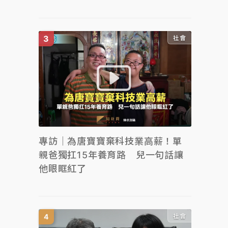
社會
專訪｜為唐寶寶棄科技業高薪！單
親爸獨扛15年養育路 兒一句話讓
他眼眶紅了
社會