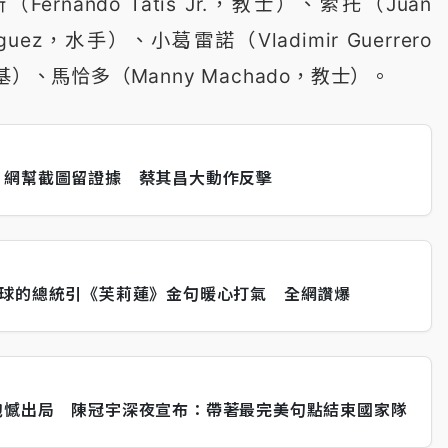
nando Tatis Jr.，教士）、索托（Juan
íguez，水手）、小葛雷諾（Vladimir Guerrero
洋基）、馬恰多（Manny Machado，教士）。
！網幫截圖留證據 蔡其昌大動作反擊
棒球的總統引《芙莉蓮》金句暖心打氣 全網讚爆
抱憾出局 陳冠宇深夜宣布：帶著最完美句點結束國家隊