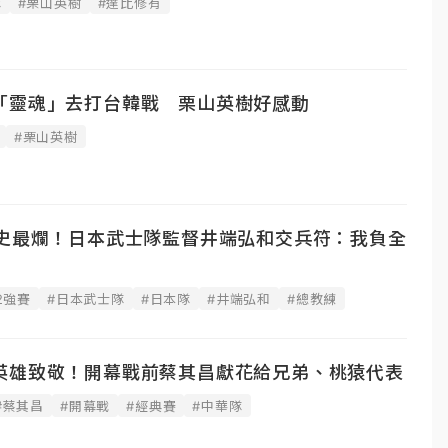
隊
#栗山英樹
#達比修有
「靈魂」去打台韓戰 栗山英樹好感動
#栗山英樹
隊史最爛！日本武士隊監督井端弘和交兵符：我負全
2強賽
#日本武士隊
#日本隊
#井端弘和
#總教練
英雄致敬！開幕戰前蔡其昌獻花給兄弟、桃猿代表
#蔡其昌
#開幕戰
#經典賽
#中華隊