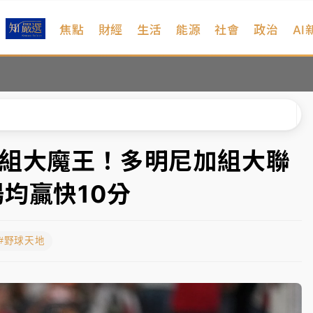
焦點
財經
生活
能源
社會
政治
AI
、明天影響最劇烈
風 榕樹連根拔起
高罰4800＋拖吊費
拖吊 中午開放水門周邊紅黃線停車
D組大魔王！多明尼加組大聯
遠雄海洋買1送1
均贏快10分
部高溫飆38度
#野球天地
、明天影響最劇烈
風 榕樹連根拔起
高罰4800＋拖吊費