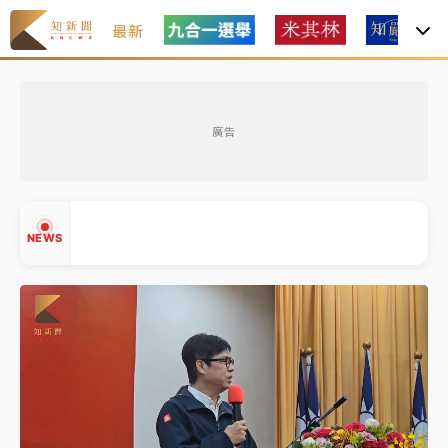
最新
中租控股7月營收創今年新高 前7月獲利成長6%
廣告
獨家｜
和欣客運總裁逝世！少東涉洗錢遭收押 戴手銬
腳鐐提前奔靈堂畫面曝
處置制度大變革！ 證交所今起縮短股票「關禁閉」天
NEWS
數與撮合時間
才續任就飛美國大學面試 清大校長高為元致歉：機會
到來時引起我的好奇
白海豚颱風解除海警 西南風來了！4縣市大雨特報、各
▲
地午後雷雨
▼
分析｜
7月營收甫首破單月9000億元下半年續旺指
標？ 鴻海本週法說法人關注的四大重點