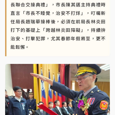
長聯合交接典禮」，市長陳其邁主持典禮時
NBA｜
傳奇名帥驚傳離世！曾以「瘋狂籃球」震撼聯
直言「市長不睡覺，治安不打烊」，叮囑新
盟 兩大愛徒向他致
任局長趙瑞華接棒後，必須在前局長林炎田
打下的基礎上「跨越林炎田障礙」，持續拚
治安、打擊犯罪，尤其春節年假將至，更不
能鬆懈。