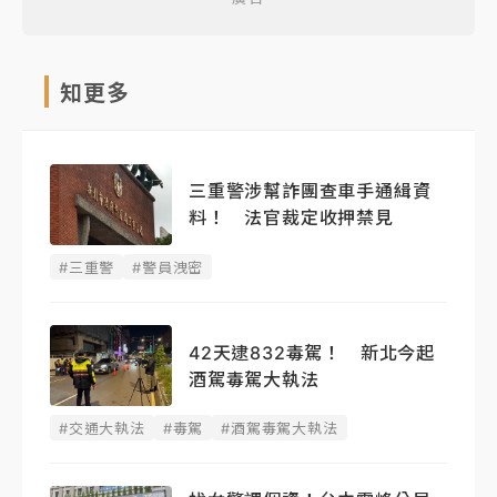
知更多
三重警涉幫詐團查車手通緝資
料！ 法官裁定收押禁見
#三重警
#警員洩密
42天逮832毒駕！ 新北今起
酒駕毒駕大執法
#交通大執法
#毒駕
#酒駕毒駕大執法