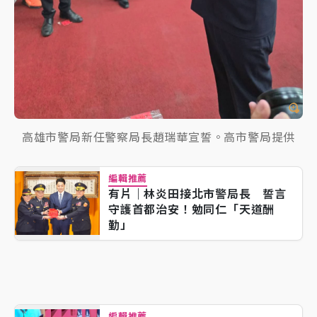
高雄市警局新任警察局長趙瑞華宣誓。高市警局提供
編輯推薦
有片｜林炎田接北市警局長 誓言
守護首都治安！勉同仁「天道酬
勤」
編輯推薦