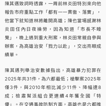
陳其邁致詞時透露，一周前林炎田特別來向他
報告市府重點工作「都有一一貫徹、落實」，
他當下就知道林將離開高雄；陳也當場感謝林
炎田任內日夜操勞，因為知道「市長不睡
覺」，晚上遇到重大刑案，林炎田常親自參與
辦案，為高雄治安「戮力以赴」，交出亮眼成
績單。
陳其邁列舉治安數據指出，高雄暴力犯罪在
2025年共31件，為六都最低；槍擊案2025年
僅3件，與2010年相比減少11件、降幅達8
成；檢肅幫派組合更連續4年獲全國「特
優」。在交通事故防制方面，高雄也是六都唯