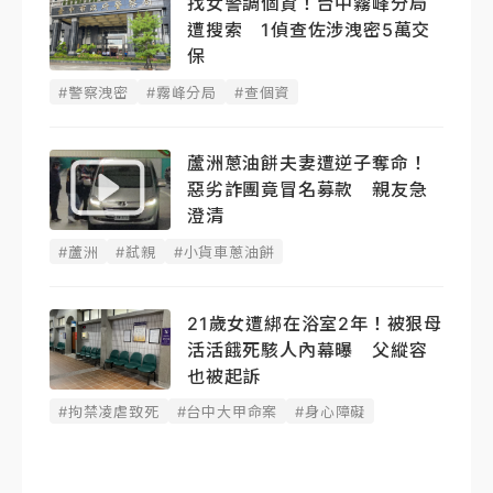
找女警調個資！台中霧峰分局
遭搜索 1偵查佐涉洩密5萬交
保
#警察洩密
#霧峰分局
#查個資
蘆洲蔥油餅夫妻遭逆子奪命！
惡劣詐團竟冒名募款 親友急
澄清
#蘆洲
#弒親
#小貨車蔥油餅
21歲女遭綁在浴室2年！被狠母
活活餓死駭人內幕曝 父縱容
也被起訴
#拘禁凌虐致死
#台中大甲命案
#身心障礙