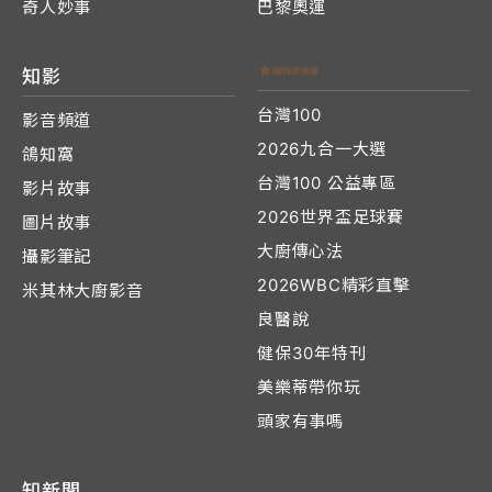
奇人妙事
巴黎奧運
知影
台灣100
影音頻道
2026九合一大選
鴿知窩
台灣100 公益專區
影片故事
2026世界盃足球賽
圖片故事
大廚傳心法
攝影筆記
2026WBC精彩直擊
米其林大廚影音
良醫說
健保30年特刊
美樂蒂帶你玩
頭家有事嗎
知新聞