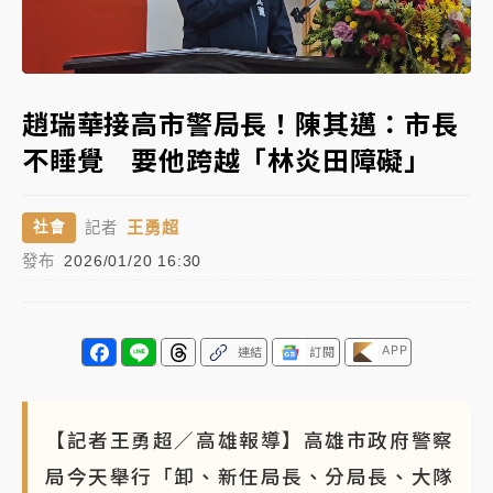
NBA｜
傳奇名帥驚傳離世！曾以「瘋狂籃球」震撼聯
Loaded
:
盟 兩大愛徒向他致
Unmute
40.31%
中租控股7月營收創今年新高 前7月獲利成長6%
趙瑞華接高市警局長！陳其邁：市長
不睡覺 要他跨越「林炎田障礙」
獨家｜
和欣客運總裁逝世！少東涉洗錢遭收押 戴手銬
腳鐐提前奔靈堂畫面曝
王勇超
社會
記者
處置制度大變革！ 證交所今起縮短股票「關禁閉」天
發布
2026/01/20 16:30
數與撮合時間
才續任就飛美國大學面試 清大校長高為元致歉：機會
到來時引起我的好奇
APP
連結
訂閱
白海豚颱風解除海警 西南風來了！4縣市大雨特報、各
地午後雷雨
【記者王勇超／高雄報導】高雄市政府警察
分析｜
7月營收甫首破單月9000億元下半年續旺指
局今天舉行「卸、新任局長、分局長、大隊
標？ 鴻海本週法說法人關注的四大重點