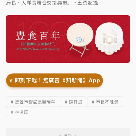
局長、大隊長聯合交接典禮」。王勇超攝
⭐️ 即刻下載！無廣告《知新聞》App
# 高雄市警局長趙瑞華
# 陳其邁
# 市長不睡覺
# 林炎田