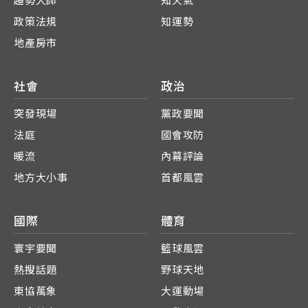
趨勢大師
知天氣
政策法規
知運勢
地產房市
社會
政治
突發現場
黨政要聞
法庭
國會攻防
暖流
內幕評論
地方大小事
首都風雲
國際
體育
寰宇要聞
籃球風雲
熱搜話題
野球天地
東協萬象
大運動場