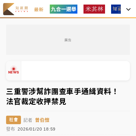
最新
女律師陳昱瑄詐慈濟10億！黃金158kg遭查扣畫面曝光
廣告
暑假過三周才推「E宿新北打卡趣」！抽獎程序複雜 觀
旅局回應了
中信慈善基金會想增加董事人數！辜仲諒向法院聲請遭
NEWS
駁 理由曝光
故宮《龍藏經》特展第2檔！今線上預約開賣一度塞車
三重警涉幫詐團查車手通緝資料！
周六起展出延長至晚上7時
法官裁定收押禁見
台東農業處長涉圖利渡假村！東檢抗告成功 今重開羈
▲
▼
押庭
曾伯愷
社會
記者
父親節泡湯了！中颱白海豚雨彈轟3天 「紅到發紫」降
發布
2026/01/20 18:59
雨熱區曝