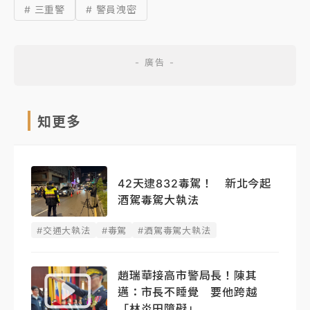
# 三重警
# 警員洩密
知更多
42天逮832毒駕！ 新北今起
酒駕毒駕大執法
#交通大執法
#毒駕
#酒駕毒駕大執法
趙瑞華接高市警局長！陳其
邁：市長不睡覺 要他跨越
「林炎田障礙」