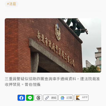
#法庭
女律師陳昱瑄詐慈濟10億！黃金158kg遭查扣畫面曝光
暑假過三周才推「E宿新北打卡趣」！抽獎程序複雜 觀
旅局回應了
中信慈善基金會想增加董事人數！辜仲諒向法院聲請遭
駁 理由曝光
故宮《龍藏經》特展第2檔！今線上預約開賣一度塞車
周六起展出延長至晚上7時
台東農業處長涉圖利渡假村！東檢抗告成功 今重開羈
押庭
三重員警疑似協助詐團查詢車手通緝資料，遭法院裁准
父親節泡湯了！中颱白海豚雨彈轟3天 「紅到發紫」降
收押禁見。曾伯愷攝
雨熱區曝
APP
連結
訂閱