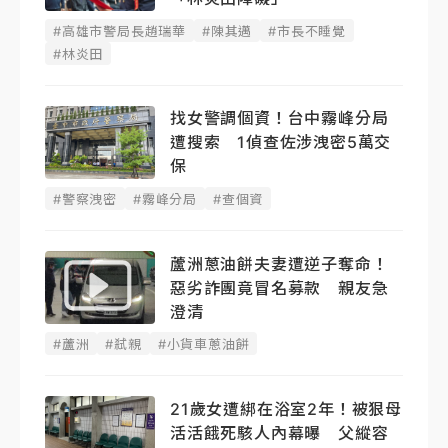
#高雄市警局長趙瑞華
#陳其邁
#市長不睡覺
#林炎田
找女警調個資！台中霧峰分局
遭搜索 1偵查佐涉洩密5萬交
保
#警察洩密
#霧峰分局
#查個資
蘆洲蔥油餅夫妻遭逆子奪命！
惡劣詐團竟冒名募款 親友急
澄清
#蘆洲
#弒親
#小貨車蔥油餅
21歲女遭綁在浴室2年！被狠母
活活餓死駭人內幕曝 父縱容