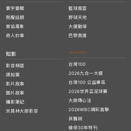
寰宇要聞
籃球風雲
熱搜話題
野球天地
東協萬象
大運動場
奇人妙事
巴黎奧運
知影
台灣100
影音頻道
2026九合一大選
鴿知窩
台灣100 公益專區
影片故事
2026世界盃足球賽
圖片故事
大廚傳心法
攝影筆記
2026WBC精彩直擊
米其林大廚影音
良醫說
健保30年特刊