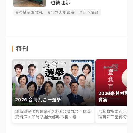
也被起訴
#拘禁凌虐致死
#台中大甲命案
#身心障礙
特刊
2026米其林專
2026 台灣九合一選舉
饗宴
知新聞提供最權威的2026台灣九合一選舉
米其林指南百年之
資料庫。即時掌握六都縣市長、議...
瑞百年三星傳奇、台