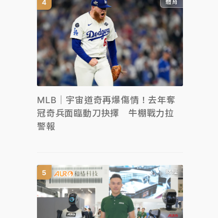
體育
MLB｜宇宙道奇再爆傷情！去年奪
冠奇兵面臨動刀抉擇 牛棚戰力拉
警報
財經