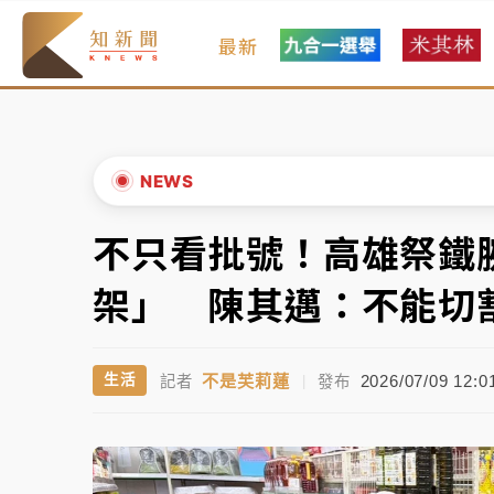
最新
女律師陳昱瑄詐慈濟10億！黃金158kg遭查
暑假過三周才推「E宿新北打卡趣」！抽獎程
中信慈善基金會想增加董事人數！辜仲諒向法
NEWS
故宮《龍藏經》特展第2檔！今線上預約開賣
不只看批號！高雄祭鐵
▲
台東農業處長涉圖利渡假村！東檢抗告成功 
▼
架」 陳其邁：不能切
父親節泡湯了！中颱白海豚雨彈轟3天 「紅
不是芙莉蓮
2026/07/09 12:0
生活
記者
|
發布
女律師陳昱瑄詐慈濟10億！黃金158kg遭查
暑假過三周才推「E宿新北打卡趣」！抽獎程
中信慈善基金會想增加董事人數！辜仲諒向法