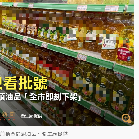
一度塞車 周六起展出延長至晚上7時
今重開羈押庭
到發紫」降雨熱區曝
日前稽查問題油品。衛生局提供