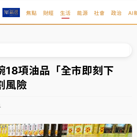
焦點
財經
生活
能源
社會
政治
AI
扣畫面曝光
序複雜 觀旅局回應了
院聲請遭駁 理由曝光
一度塞車 周六起展出延長至晚上7時
腕18項油品「全市即刻下
今重開羈押庭
割風險
到發紫」降雨熱區曝
1
扣畫面曝光
序複雜 觀旅局回應了
院聲請遭駁 理由曝光