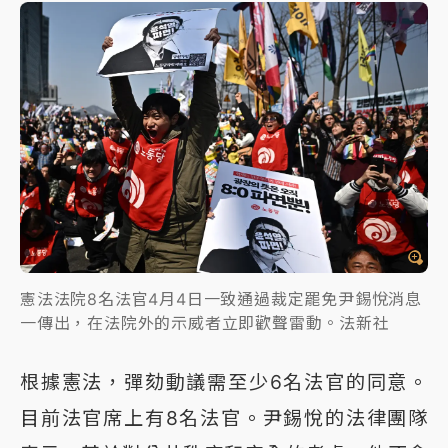
憲法法院8名法官4月4日一致通過裁定罷免尹錫悅消息
一傳出，在法院外的示威者立即歡聲雷動。法新社
根據憲法，彈劾動議需至少6名法官的同意。
目前法官席上有8名法官。尹錫悅的法律團隊