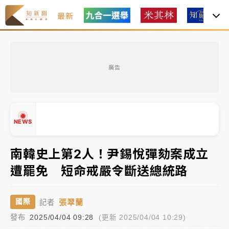
最新
父親節玩樂園！六福村今明2天「爸爸免費」 遠雄海洋
買1送1
廣告
白海豚逼近！新北高灘地停車場下午4時強制拖吊 中午
開放水門周邊紅黃線停車
中颱白海豚環流掠北海！今明防劇烈降雨 東部高溫飆
NEWS
38度
周末精選｜
慈濟遭詐10億完整始末曝！律師掮客大玩兩
南韓史上第2人！尹錫悅彈劾案成立
面手法 郭台銘、蔡英文成關鍵
遭罷免 短命戒嚴令斷送總統路
本周爆款短影音｜
柯文哲帶電子手鐶拄拐杖現身／周玉
▲
蔻蔡玉真開撕爆料
▼
張翠蘭
國際
記者
周末精選｜
跨境網購族注意！EZ Way若改由政府委
發布
2025/04/04 09:28
(更新 2025/04/04 10:29)
任 預算難關如何解？