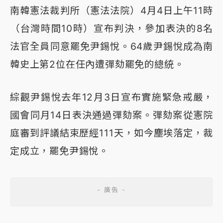
南韓憲法裁判所（憲法法院）4月4日上午11時
（台灣時間10時）宣布判決，參加表決的8名
法官全員同意罷免尹錫悅。64歲尹錫悅成為南
韓史上第2位在任內遭彈劾罷免的總統。
綜觀尹錫悅去年12月3日宣布實施緊急戒嚴，
國會同月14日表決通過彈劾案。彈劾案從憲院
庭審到評議結束歷經111天，如今塵埃落定，裁
定成立，罷免尹錫悅。