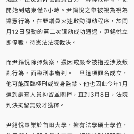
開始到結束僅6小時。尹錫悅之舉被視為視為
違憲行為，在野議員火速啟動彈劾程序，於同
月12日發動的第二次彈劾成功通過，尹錫悅立
即停職，待憲法法院裁決。
而尹錫悅除彈劾案，還因戒嚴令被指控涉及叛
亂行為，面臨刑事審判。一旦這項罪名成立，
他可能面臨極刑或終身監禁。他也因此今年1月
遭到調查人員拘留並關押，直到3月8日，法院
判決拘留無效才獲釋。
尹錫悅畢業於首爾大學，擁有法學碩士學位，