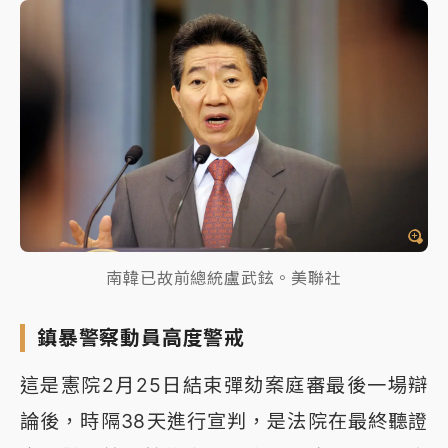
南韓已故前總統盧武鉉。美聯社
鎮暴警察動員高度警戒
這是憲院2月25日結束彈劾案庭審最後一場辯
論後，時隔38天進行宣判，是法院在最終聽證