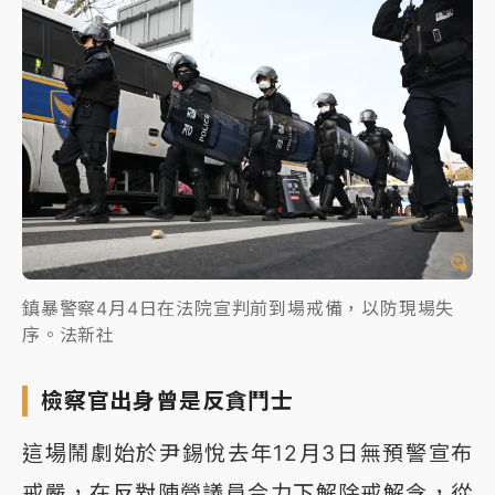
鎮暴警察4月4日在法院宣判前到場戒備，以防現場失
序。法新社
檢察官出身曾是反貪鬥士
這場鬧劇始於尹錫悅去年12月3日無預警宣布
戒嚴，在反對陣營議員合力下解除戒解令，從