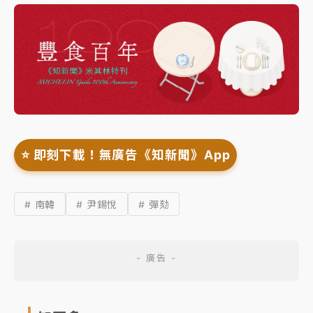
⭐️ 即刻下載！無廣告《知新聞》App
# 南韓
# 尹錫悅
# 彈劾