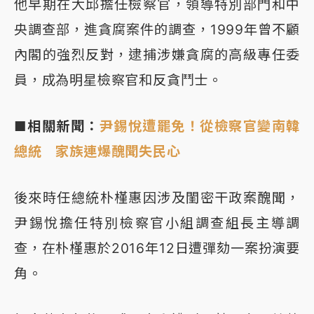
他早期在大邱擔任檢察官，領導特別部門和中
央調查部，進貪腐案件的調查，1999年曾不顧
內閣的強烈反對，逮捕涉嫌貪腐的高級專任委
員，成為明星檢察官和反貪鬥士。
■相關新聞：
尹錫悅遭罷免！從檢察官變南韓
總統 家族連爆醜聞失民心
後來時任總統朴槿惠因涉及閨密干政案醜聞，
尹錫悅擔任特別檢察官小組調查組長主導調
查，在朴槿惠於2016年12日遭彈劾一案扮演要
角。