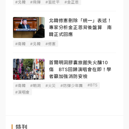
#北韓
#飛彈
#習近平
#金正恩
北韓修憲刪除「統一」表述！
專家分析金正恩背後盤算 南
韓正式回應
#南韓
#北韓
#修憲
首爾明洞膠囊旅館失火釀10
傷 BTS回歸演唱會在即！學
者籲加強消防安檢
#BTS
#南韓
#明洞
#火災
#防彈少年團
#演唱會
特刊