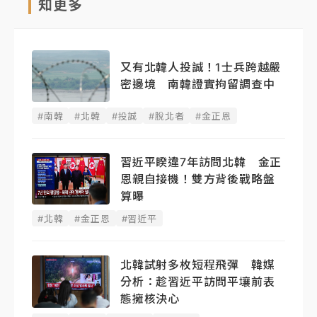
知更多
又有北韓人投誠！1士兵跨越嚴
密邊境 南韓證實拘留調查中
#南韓
#北韓
#投誠
#脫北者
#金正恩
習近平睽違7年訪問北韓 金正
恩親自接機！雙方背後戰略盤
算曝
#北韓
#金正恩
#習近平
北韓試射多枚短程飛彈 韓媒
分析：趁習近平訪問平壤前表
態擁核決心