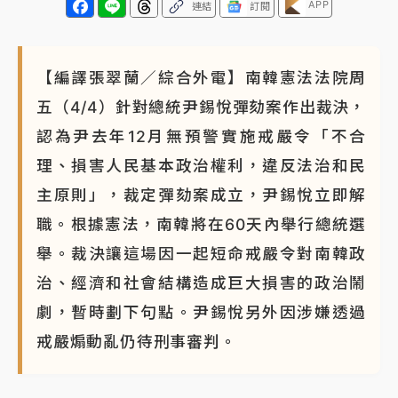
APP
連結
訂閱
蔣萬安的建中同學！47歲法律學霸戰桃園 公開上任首
要3件事
【編譯張翠蘭／綜合外電】南韓憲法法院周
五（4/4）針對總統尹錫悅彈劾案作出裁決，
認為尹去年12月無預警實施戒嚴令「不合
理、損害人民基本政治權利，違反法治和民
主原則」，裁定彈劾案成立，尹錫悅立即解
職。根據憲法，南韓將在60天內舉行總統選
舉。裁決讓這場因一起短命戒嚴令對南韓政
治、經濟和社會結構造成巨大損害的政治鬧
劇，暫時劃下句點。尹錫悅另外因涉嫌透過
戒嚴煽動亂仍待刑事審判。