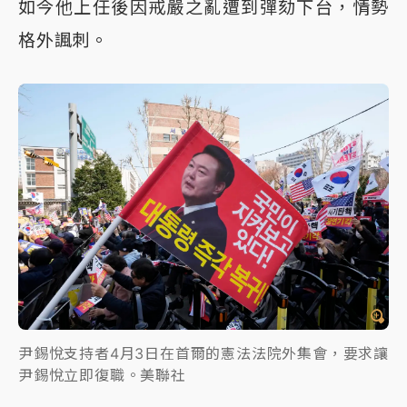
如今他上任後因戒嚴之亂遭到彈劾下台，情勢
格外諷刺。
尹錫悅支持者4月3日在首爾的憲法法院外集會，要求讓
尹錫悅立即復職。美聯社