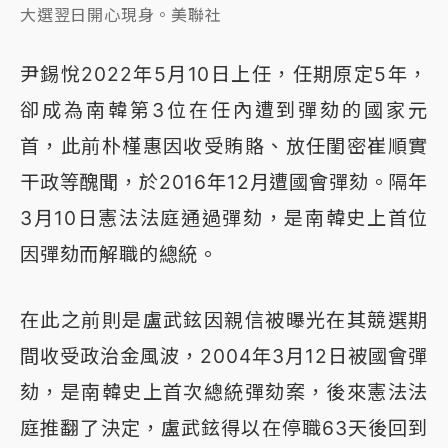
大選翌日開心現身。美聯社
尹錫悅2022年5月10日上任，任期原定5年，
卻成為南韓第3位在任內遭到彈劾的國家元
首，此前朴槿惠因收受賄賂、放任閨密崔順實
干政等醜聞，於2016年12月遭國會彈劾。隔年
3月10日憲法法庭通過彈劾，是南韓史上首位
因彈劾而解職的總統。
在此之前則是盧武鉉因親信被曝光在其競選期
間收受政治金風波，2004年3月12日被國會彈
劾，是南韓史上首次總統彈劾案，後來憲法法
庭推翻了決定，盧武鉉得以在停職63天後回到