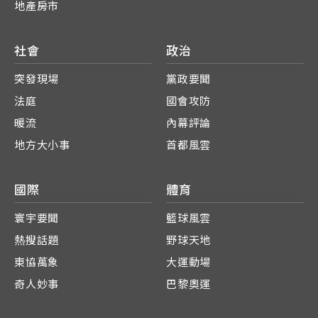
地產房市
社會
政治
突發現場
黨政要聞
法庭
國會攻防
暖流
內幕評論
地方大小事
首都風雲
國際
體育
寰宇要聞
籃球風雲
熱搜話題
野球天地
東協萬象
大運動場
奇人妙事
巴黎奧運