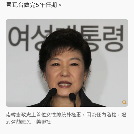
青瓦台做完5年任期。
南韓憲政史上首位女性總統朴槿惠，因為任內濫權，遭
到彈劾罷免。美聯社