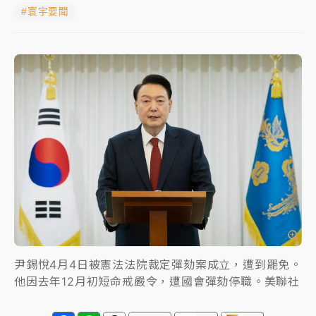
#寰宇要聞
蔣萬安的建中同學！47歲法律學霸戰桃園 公開上任首
要3件事
父親節玩樂園！六福村今明2天「爸爸免費」 遠雄海洋
買1送1
白海豚逼近！新北高灘地停車場下午4時強制拖吊 中午
開放水門周邊紅黃線停車
中颱白海豚環流掠北海！今明防劇烈降雨 東部高溫飆
38度
周末精選｜
慈濟遭詐10億完整始末曝！律師掮客大玩兩
面手法 郭台銘、蔡英文成關鍵
本周爆款短影音｜
柯文哲帶電子手鐶拄拐杖現身／周玉
蔻蔡玉真開撕爆料
尹錫悅4月4日被憲法法院裁定彈劾案成立，遭到罷免。
他因去年12月初短命戒嚴令，遭國會彈劾停職。美聯社
周末精選｜
跨境網購族注意！EZ Way若改由政府委
任 預算難關如何解？