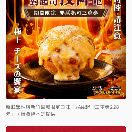
新莊宏匯與新竹巨城限定口味「罪惡起司三重奏228
元」。爆彈燒本舖提供