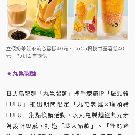
立頓奶茶紅茶流心雪糕40元、CoCo楊枝甘露雪糕40
元。Poki百吉提供
★丸亀製麵
日式烏龍麵「丸亀製麵」攜手療癒IP「罐頭豬
LULU」推出期間限定「丸亀製麵×罐頭豬
LULU」集點換購活動，以丸亀製麵經典元素
為設計靈感，打造「職人豬款」、「炸蝦豬