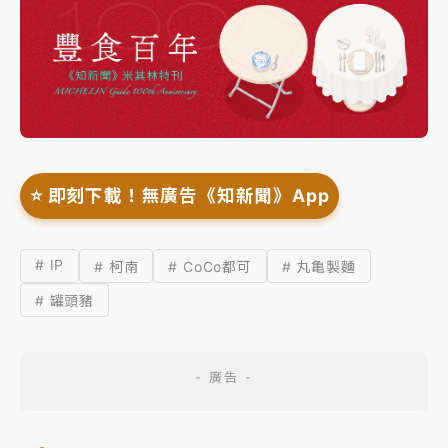
⭐️ 即刻下載！無廣告《知新聞》App
# IP
# 柯南
# CoCo都可
# 丸亀製麵
# 罐頭豬