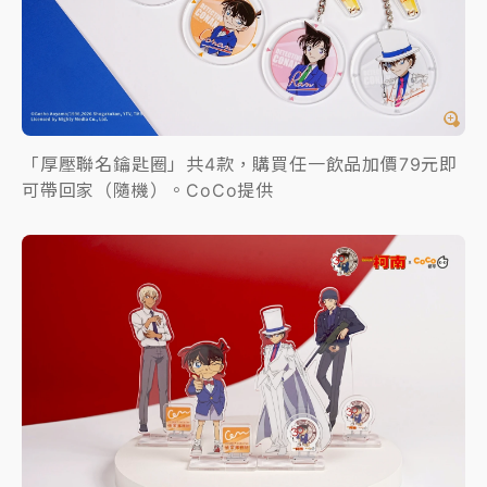
「厚壓聯名鑰匙圈」共4款，購買任一飲品加價79元即
可帶回家（隨機）。CoCo提供