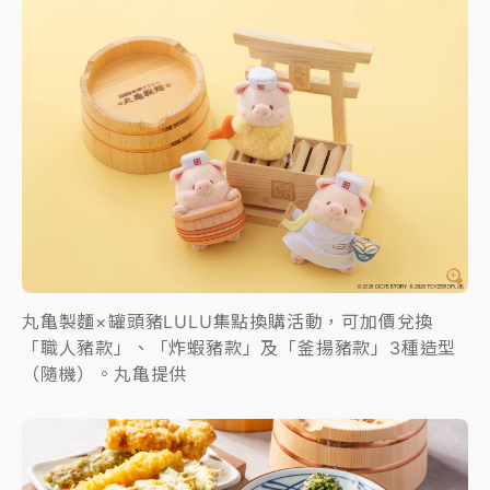
丸亀製麵×罐頭豬LULU集點換購活動，可加價兌換
「職人豬款」、「炸蝦豬款」及「釜揚豬款」3種造型
（隨機）。丸亀提供