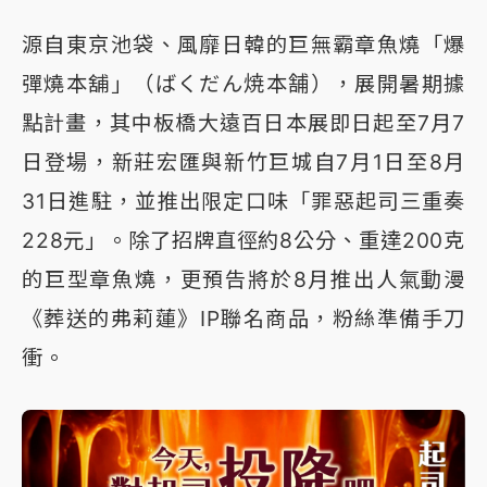
源自東京池袋、風靡日韓的巨無霸章魚燒「爆
彈燒本舖」（ばくだん焼本舗），展開暑期據
點計畫，其中板橋大遠百日本展即日起至7月7
日登場，新莊宏匯與新竹巨城自7月1日至8月
31日進駐，並推出限定口味「罪惡起司三重奏
228元」。除了招牌直徑約8公分、重達200克
的巨型章魚燒，更預告將於8月推出人氣動漫
《葬送的弗莉蓮》IP聯名商品，粉絲準備手刀
衝。