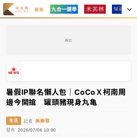
最新
女律師陳昱瑄詐慈濟10億！黃金158kg遭查扣畫面曝光
廣告
暑假過三周才推「E宿新北打卡趣」！抽獎程序複雜 觀
旅局回應了
中信慈善基金會想增加董事人數！辜仲諒向法院聲請遭
NEWS
駁 理由曝光
故宮《龍藏經》特展第2檔！今線上預約開賣一度塞車
暑假IP聯名懶人包｜CoCoＸ柯南周
周六起展出延長至晚上7時
邊今開搶 罐頭豬現身丸亀
台東農業處長涉圖利渡假村！東檢抗告成功 今重開羈
▲
押庭
▼
美樂蒂
生活
記者
父親節泡湯了！中颱白海豚雨彈轟3天 「紅到發紫」降
發布
2026/07/06 10:00
雨熱區曝