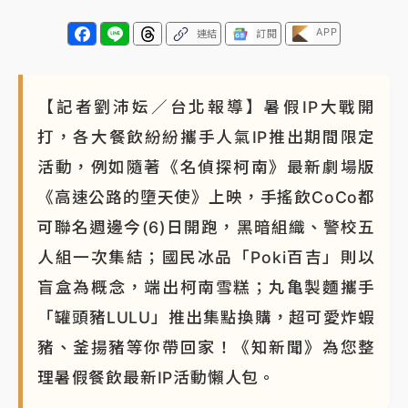
APP
連結
訂閱
【記者劉沛妘／台北報導】暑假IP大戰開
打，各大餐飲紛紛攜手人氣IP推出期間限定
活動，例如隨著《名偵探柯南》最新劇場版
《高速公路的墮天使》上映，手搖飲CoCo都
可聯名週邊今(6)日開跑，黑暗組織、警校五
人組一次集結；國民冰品「Poki百吉」則以
盲盒為概念，端出柯南雪糕；丸亀製麵攜手
「罐頭豬LULU」推出集點換購，超可愛炸蝦
豬、釜揚豬等你帶回家！《知新聞》為您整
理暑假餐飲最新IP活動懶人包。