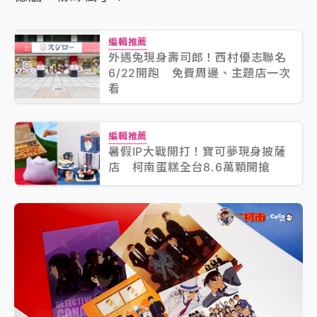
編輯推薦
外遇兔現身壽司郎！西村優志聯名
6/22開跑 免費周邊、主題店一次
看
編輯推薦
暑假IP大戰開打！寶可夢現身披薩
店 柯南蛋糕全台8.6萬顆開搶