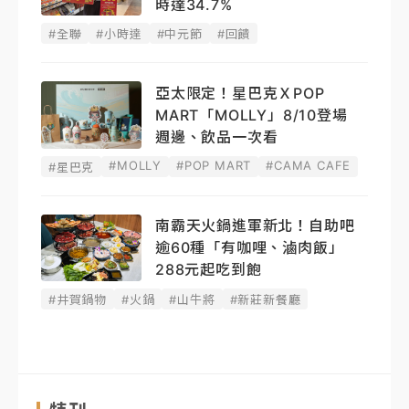
時達34.7%
#全聯
#小時達
#中元節
#回饋
亞太限定！星巴克ＸPOP
MART「MOLLY」8/10登場
週邊、飲品一次看
#MOLLY
#POP MART
#CAMA CAFE
#星巴克
南霸天火鍋進軍新北！自助吧
逾60種「有咖哩、滷肉飯」
288元起吃到飽
#井賀鍋物
#火鍋
#山牛將
#新莊新餐廳