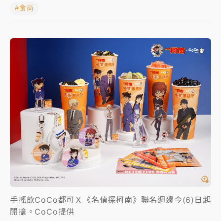
#食尚
女律師陳昱瑄詐慈濟10億！黃金158kg遭查扣畫面曝光
暑假過三周才推「E宿新北打卡趣」！抽獎程序複雜 觀
旅局回應了
中信慈善基金會想增加董事人數！辜仲諒向法院聲請遭
駁 理由曝光
故宮《龍藏經》特展第2檔！今線上預約開賣一度塞車
周六起展出延長至晚上7時
台東農業處長涉圖利渡假村！東檢抗告成功 今重開羈
押庭
父親節泡湯了！中颱白海豚雨彈轟3天 「紅到發紫」降
雨熱區曝
手搖飲CoCo都可Ｘ《名偵探柯南》聯名週邊今(6)日起
開搶。CoCo提供