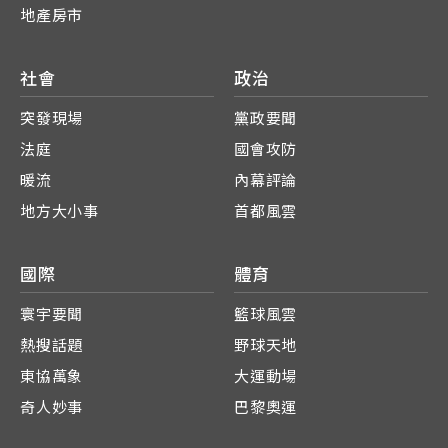
地產房市
社會
政治
突發現場
黨政要聞
法庭
國會攻防
暖流
內幕評論
地方大小事
首都風雲
國際
體育
寰宇要聞
籃球風雲
熱搜話題
野球天地
東協萬象
大運動場
奇人妙事
巴黎奧運