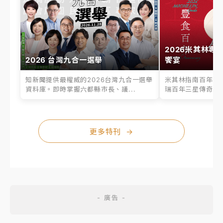
2026米其林專
2026 台灣九合一選舉
饗宴
知新聞提供最權威的2026台灣九合一選舉
米其林指南百年之
資料庫。即時掌握六都縣市長、議...
瑞百年三星傳奇、台
更多特刊
→