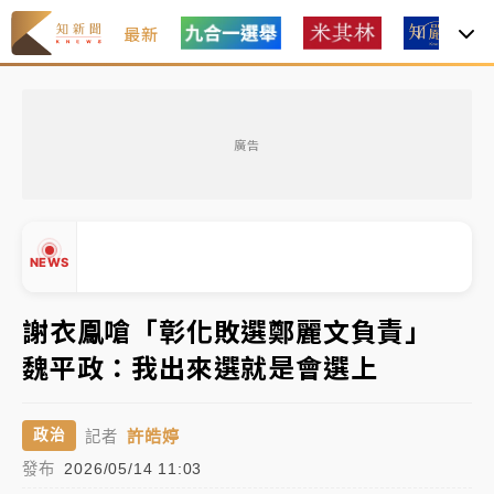
最新
白海豚瘦身！中部以北防劇烈降水 本周天氣展望「多
雨不穩定」
廣告
周末精選｜
苯駢芘無安全攝取值！致癌苦茶油下肚 毒
物醫籲多吃蔬果代謝
《知新聞》揭「運科計畫」人體實驗黑幕 運動部不追
NEWS
究！遭監委質疑
謝衣鳯嗆「彰化敗選鄭麗文負責」
台股處置新制明天上路 4大鬆綁一次看
魏平政：我出來選就是會選上
周末精選｜
鎢業董座離奇命喪豪宅！檢警3方向追出前
▲
員工犯案 破案關鍵曝
▼
許皓婷
政治
記者
白海豚瘦身！中部以北防劇烈降水 本周天氣展望「多
發布
2026/05/14 11:03
雨不穩定」