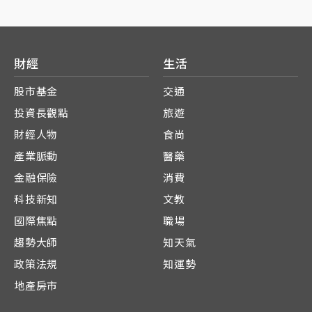
財經
生活
股市基金
交通
投資長觀點
旅遊
財經人物
食尚
產業脈動
醫藥
金融保險
消費
科技新知
文教
國際焦點
職場
趨勢大師
知天氣
政策法規
知運勢
地產房市