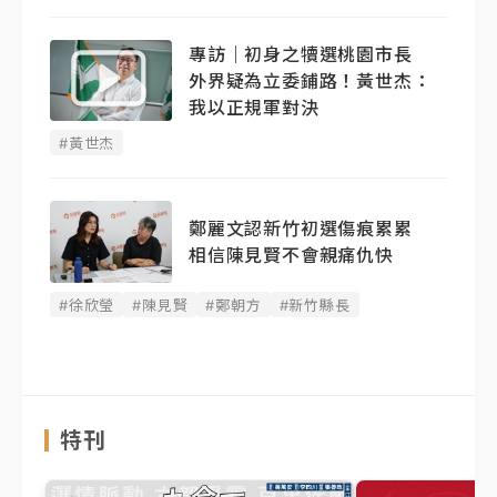
專訪｜初身之犢選桃園市長
外界疑為立委鋪路！黃世杰：
我以正規軍對決
#黃世杰
鄭麗文認新竹初選傷痕累累
相信陳見賢不會親痛仇快
#徐欣瑩
#陳見賢
#鄭朝方
#新竹縣長
特刊