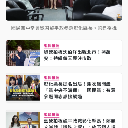
國民黨中常會徵召魏平政參選彰化縣長。梁建裕攝
編輯推薦
綠營拍板沈伯洋出戰北市！蔣萬
安：持續每天專注市政
編輯推薦
彰化縣長提名出局！謝衣鳳開轟
「黨中央不溝通」 國民黨：有意
參選同志都接觸過
編輯推薦
藍營拍板魏平政戰彰化縣長！鄭麗
文喊話「遺珠之憾」：放下個人規