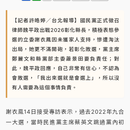
【記者許皓婷／台北報導】國民黨正式徵召
律師魏平政出戰2026彰化縣長，積極表態參
選的立委謝衣鳳因未獲家人支持，慘遭淘汰
出局，她更不滿開砲，若彰化敗選，黨主席
鄭麗文和縣黨部主委蕭景田要負責任；對
此，魏平政回應，自己非常有信心，不認為
會敗選，「我出來選就是會選上」，所以沒
有人需要為這個事情負責。
謝衣鳯14日接受專訪表示，過去2022年九合
一大選，當時民進黨主席蔡英文跳過黨內初