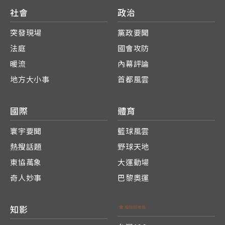
社會
政治
突發現場
黨政要聞
法庭
國會攻防
暖流
內幕評論
地方大小事
首都風雲
國際
體育
寰宇要聞
籃球風雲
熱搜話題
野球天地
東協萬象
大運動場
奇人妙事
巴黎奧運
知影