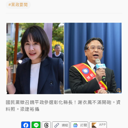
#黨政要聞
周末精選｜
苯駢芘無安全攝取值！致癌苦茶油下肚 毒
物醫籲多吃蔬果代謝
《知新聞》揭「運科計畫」人體實驗黑幕 運動部不追
究！遭監委質疑
台股處置新制明天上路 4大鬆綁一次看
周末精選｜
鎢業董座離奇命喪豪宅！檢警3方向追出前
員工犯案 破案關鍵曝
國民黨徵召魏平政參選彰化縣長！謝衣鳳不滿開砲。資
料照。梁建裕攝
APP
連結
訂閱