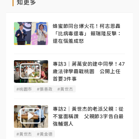
知更多
蜂蜜節同台爆火花！柯志恩轟
「比病毒還毒」 賴瑞隆反擊：
還在惱羞成怒
專訪3｜蔣萬安的建中同學！47
歲法律學霸戰桃園 公開上任
首要3件事
#桃園市
#張善政
#黃世杰
專訪2｜黃世杰的老派父親：從
不當面稱讚 父親節3字告白最
強輔選人
#黃世杰
#黃金德