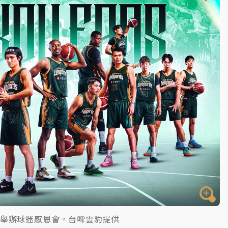
一度塞車 周六起展出延長至晚上7時
今重開羈押庭
到發紫」降雨熱區曝
日舉辦球迷感恩會。台啤雲豹提供