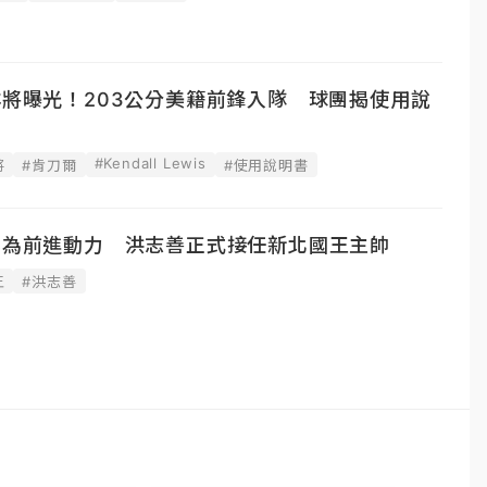
洋將曝光！203公分美籍前鋒入隊 球團揭使用說
#Kendall Lewis
將
#肯刀爾
#使用說明書
心化為前進動力 洪志善正式接任新北國王主帥
王
#洪志善