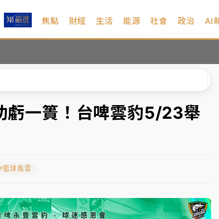
焦點
財經
生活
能源
社會
政治
AI
扣畫面曝光
序複雜 觀旅局回應了
院聲請遭駁 理由曝光
一度塞車 周六起展出延長至晚上7時
功虧一簣！台啤雲豹5/23舉
今重開羈押庭
到發紫」降雨熱區曝
#籃球風雲
扣畫面曝光
序複雜 觀旅局回應了
院聲請遭駁 理由曝光