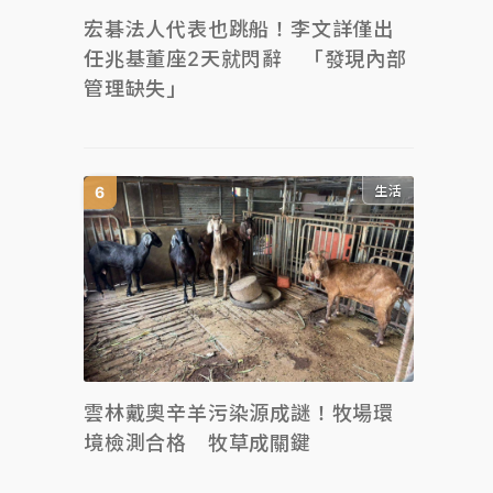
宏碁法人代表也跳船！李文詳僅出
任兆基董座2天就閃辭 「發現內部
管理缺失」
生活
雲林戴奧辛羊污染源成謎！牧場環
境檢測合格 牧草成關鍵