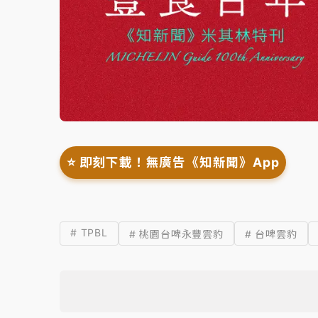
⭐️ 即刻下載！無廣告《知新聞》App
# TPBL
# 桃園台啤永豐雲豹
# 台啤雲豹