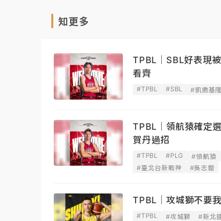
知更多
TPBL｜SBL好表
看齊
#TPBL
#SBL
#凱撒基
TPBL｜領航猿確
賀丹過招
#TPBL
#PLG
#領航猿
#臺北台新戰神
#吳志鍇
TPBL｜攻城獅不要
#TPBL
#攻城獅
#新北