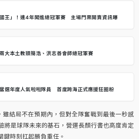
是國王」！連4年闖進總冠軍賽 主場門票開賣資訊曝
！兩大本土教頭簡浩、洪志善會師總冠軍賽
票當選年度人氣啦啦隊員 首度跨海正式應援狂圈粉
性表示，雖結局不在預期內，但對全隊奮戰到最後一秒感
驗將是球隊未來的基石，營運長顏行書也高度肯定
關鍵時刻扛起勝負重任。