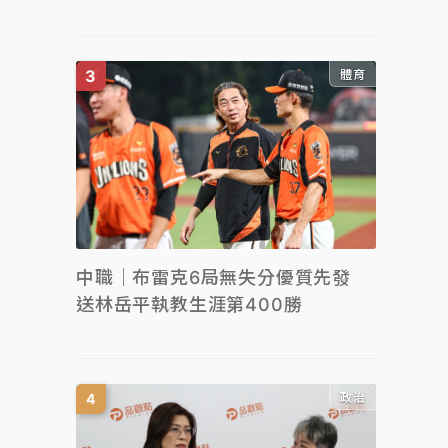
體育
中職｜布雷克6局無失分優質先發
送林岳平執教生涯第400勝
政治