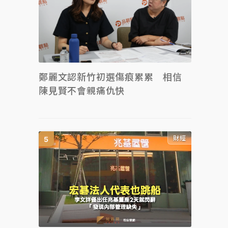
鄭麗文認新竹初選傷痕累累 相信
陳見賢不會親痛仇快
財經