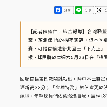
分享
分享
【記者陳雍仁／綜合報導】台灣職籃
衰，預測僅1%的機率奪冠，但本季
賽，可惜首輪遭新北國王「下克上」
援，球團將於本週六5月23日在「桃
回顧首輪第四戰關鍵戰役，陣中本土雙星
涯新高32分；「金牌特務」林信寬更於
絕境，年輕球員們依舊燃燒自我，展現永