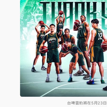
故宮《龍藏經》特展第2檔！今線上預約開賣
台東農業處長涉圖利渡假村！東檢抗告成功 
父親節泡湯了！中颱白海豚雨彈轟3天 「紅
台啤雲豹將在5月23