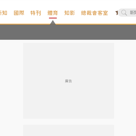
新知
國際
特刊
體育
知影
總裁會客室
廣告