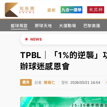
最新
女律師陳昱瑄詐慈濟10億！黃金158kg遭查
籃球風雲
野球天地
大運動場
巴黎奧運
暑假過三周才推「E宿新北打卡趣」！抽獎程
中信慈善基金會想增加董事人數！辜仲諒向法
NEWS
故宮《龍藏經》特展第2檔！今線上預約開賣
TPBL｜「1%的逆襲」
▲
台東農業處長涉圖利渡假村！東檢抗告成功 
▼
辦球迷感恩會
父親節泡湯了！中颱白海豚雨彈轟3天 「紅
陳雍仁
2026/05/21 16:54
體育
記者
|
發布
女律師陳昱瑄詐慈濟10億！黃金158kg遭查
暑假過三周才推「E宿新北打卡趣」！抽獎程
中信慈善基金會想增加董事人數！辜仲諒向法