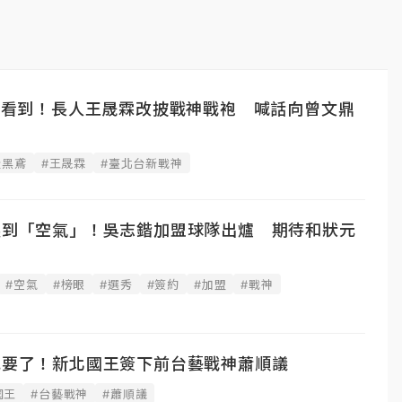
現被看到！長人王晟霖改披戰神戰袍 喊話向曾文鼎
隆黑鳶
#王晟霖
#臺北台新戰神
定選到「空氣」！吳志鍇加盟球隊出爐 期待和狀元
#空氣
#榜眼
#選秀
#簽約
#加盟
#戰神
我要了！新北國王簽下前台藝戰神蕭順議
國王
#台藝戰神
#蕭順議