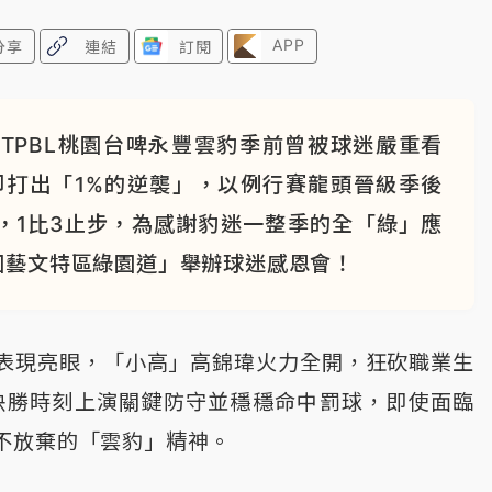
APP
分享
連結
訂閱
TPBL桃園台啤永豐雲豹季前曾被球迷嚴重看
卻打出「1%的逆襲」，以例行賽龍頭晉級季後
，1比3止步，為感謝豹迷一整季的全「綠」應
園藝文特區綠園道」舉辦球迷感恩會！
表現亮眼，「小高」高錦瑋火力全開，狂砍職業生
決勝時刻上演關鍵防守並穩穩命中罰球，即使面臨
不放棄的「雲豹」精神。