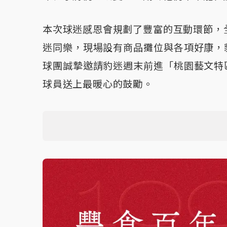
本次球迷感恩會規劃了豐富的互動環節，全
迷同樂，現場設有商品攤位與各項好康，
球團誠摯邀請豹迷週末前進「桃園藝文特
球員送上最暖心的鼓勵。