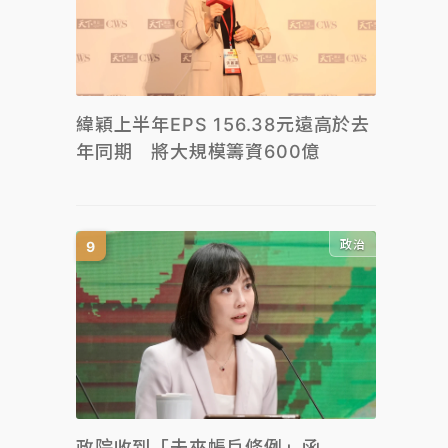
緯穎上半年EPS 156.38元遠高於去
年同期 將大規模籌資600億
政治
政院收到「未來帳戶條例」函