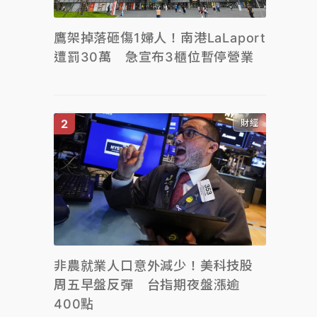
鷹架掉落砸傷1婦人！南港LaLaport
遭罰30萬 急宣布3櫃位暫停營業
財經
非農就業人口意外減少！美科技股
周五早盤反彈 台指期夜盤漲逾
400點