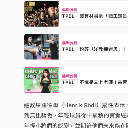
編輯推薦
TPBL｜沒有林書豪「國王還
編輯推薦
TPBL｜粉碎「洋教練迷思」
編輯推薦
TPBL｜不愧是三上老師！高
總教練羅德爾（Henrik Rödl）感
到無比驕傲，年輕球員從中累積的寶貴經
年輕小將們的蛻變，並期許他們未來能在