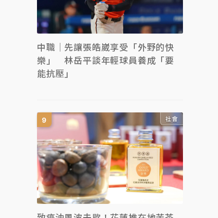
中職｜先讓張皓崴享受「外野的快
樂」 林岳平談年輕球員養成「要
能抗壓」
社會
致癌油風波未歇！花蓮推在地苦茶