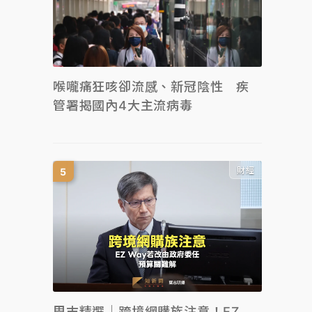
喉嚨痛狂咳卻流感、新冠陰性 疾
管署揭國內4大主流病毒
財經
周末精選｜跨境網購族注意！EZ