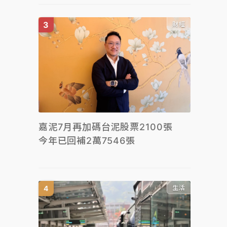
財經
嘉泥7月再加碼台泥股票2100張
今年已回補2萬7546張
生活