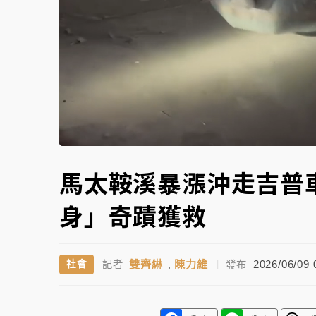
白海豚逼近！北市水門只出不進 未移置車輛最
Unmute
馬太鞍溪暴漲沖走吉普
身」奇蹟獲救
雙齊綝
,
陳力維
2026/06/09 
社會
記者
|
發布