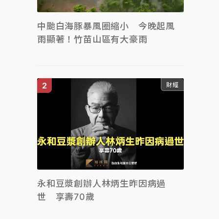
中颱白海豚暴風圈縮小 今晚起風
雨顯著！竹苗山區有大豪雨
財經
永和豆漿創辦人林炳生昨因病過
世 享壽70歲