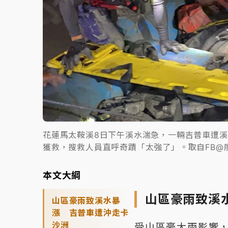
花蓮馬太鞍溪8日下午溪水湍急，一輛吉普車遭
獲救，搜救人員直呼奇蹟「太強了」。取自FB@
本文大綱
山區豪雨致溪
山區豪雨致溪水暴
漲 吉普車遭沖走卡
沙洲
受山區豪大雨影響