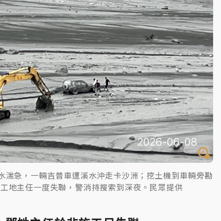
水湍急，一輛吉普車遭溪水沖走卡沙洲；挖土機到車輛旁勘
姓工地主任一度失聯，警消持搜索到深夜。民眾提供