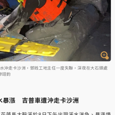
溪水沖走卡沙洲，鄧姓工地主任一度失聯，深夜在大石頭處
廖翊鈞
水暴漲 吉普車遭沖走卡沙洲
，花蓮馬太鞍溪於8日下午出現溪水湍急、暴漲情