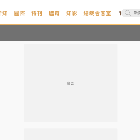
新知
國際
特刊
體育
知影
總裁會客室
廣告