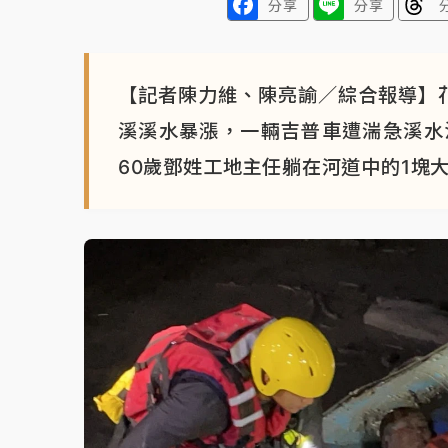
分享
分享
【記者陳力維、陳亮諭／綜合報導】
溪溪水暴漲，一輛吉普車遭湍急溪水
60歲鄧姓工地主任躺在河道中的1塊