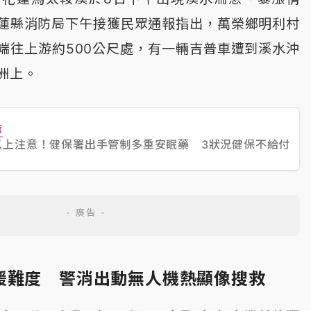
蓮縣消防局下午接獲民眾通報指出，萬榮鄉明利村
端往上游約500公尺處，有一輛吉普車遭到溪水沖
洲上。
薦
以上注意！健保署出手管制多重安眠藥 3狀況健保不給付
援難度 警消出動無人機熱顯像搜救