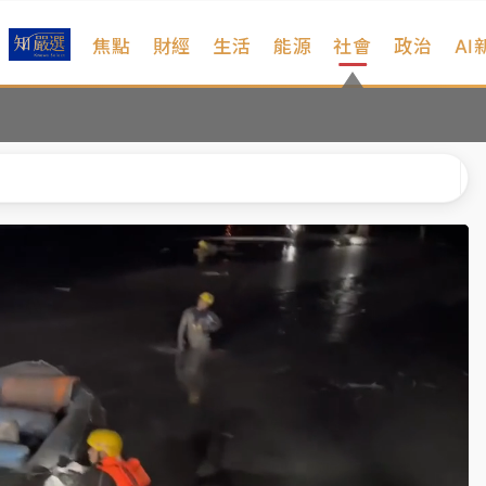
焦點
財經
生活
能源
社會
政治
AI
維持不變
 民權西路鷹架倒塌壓2車
風 榕樹連根拔起
、明天影響最劇烈
高罰4800＋拖吊費
維持不變
 民權西路鷹架倒塌壓2車
風 榕樹連根拔起
、明天影響最劇烈