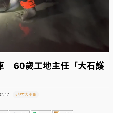
高罰4800＋拖吊費
Loaded
:
100.00%
車 60歲工地主任「大石護
07:47
#地方大小事