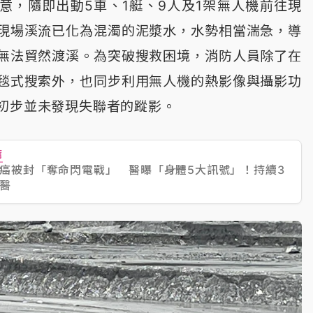
意，隨即出動5車、1艇、9人及1架無人機前往現
現場溪流已化為混濁的泥漿水，水勢相當湍急，導
無法貿然渡溪。為突破搜救困境，消防人員除了在
毯式搜索外，也同步利用無人機的熱影像與攝影功
初步並未發現失聯者的蹤影。
薦
癌被封「奪命閃電戰」 醫曝「身體5大訊號」！持續3
醫