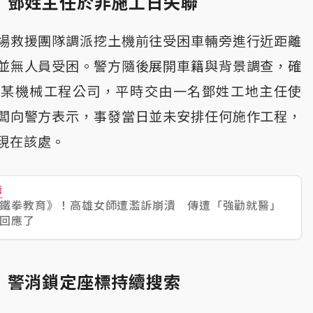
 鄧姓主任於非施工日失聯
場救援團隊調派挖土機前往受困車輛旁進行近距離
並無人員受困。警方隨後展開車籍與背景調查，確
於某機械工程公司，平時交由一名鄧姓工地主任使
闆向警方表示，事發當日並未安排任何施作工程，
現在該處。
薦
鐵拳教育》！高雄女師遭濫訴崩潰 傳遭「強勸就醫」
回應了
 警消鎖定座標持續搜索