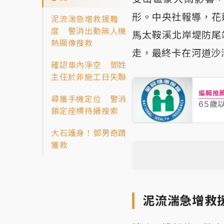
形。中央社報導，花
泥流湍急增救援難
度 警消出動無人機
馬太鞍溪北岸堤防尾
熱顯像搜救
走，最終卡在河道沙
確認車內淨空 鄧姓
主任於非施工日失聯
編輯推
尋獲手機定位 警消
65歲
鎖定座標持續搜索
大石護身！鄧男奇蹟
獲救
泥流湍急增救