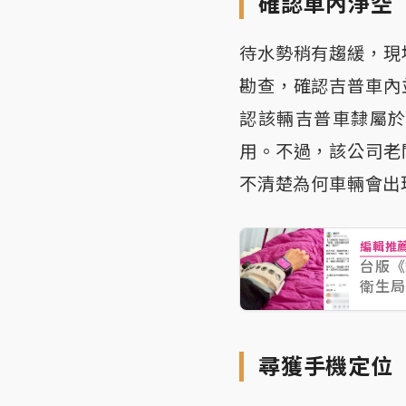
確認車內淨空
待水勢稍有趨緩，現
勘查，確認吉普車內
認該輛吉普車隸屬
用。不過，該公司老
不清楚為何車輛會出
編輯推
台版《
衛生局
尋獲手機定位