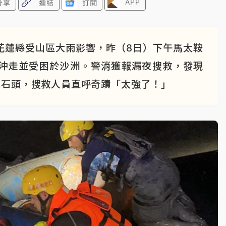
APP
分享
連結
訂閱
花蓮縣受山區大雨影響，昨（8日）下午馬太鞍
沖走並受困於沙洲。警消獲報漏夜搜救，發現
大石頭，搜救人員直呼奇蹟「太強了！」