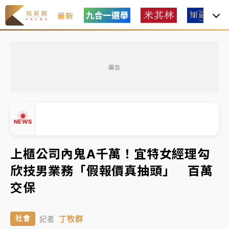
最新
女律師陳昱瑄詐慈濟10億！黃金158kg遭查扣畫面曝光
廣告
暑假過三周才推「E宿新北打卡趣」！抽獎程序複雜 觀
旅局回應了
中信慈善基金會想增加董事人數！辜仲諒向法院聲請遭
NEWS
駁 理由曝光
故宮《龍藏經》特展第2檔！今線上預約開賣一度塞車
上櫃公司內鬼A千萬！宜特女經理勾
周六起展出延長至晚上7時
欣技男業務「假報價真抽頭」 百萬
▲
台東農業處長涉圖利渡假村！東檢抗告成功 今重開羈
交保
▼
押庭
父親節泡湯了！中颱白海豚雨彈轟3天 「紅到發紫」降
丁牧群
社會
記者
雨熱區曝