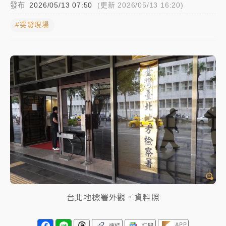
發布
2026/05/13 07:50
(更新 2026/05/13 16:20)
女律師陳昱瑄詐慈濟10億！黃金158kg遭查扣畫面曝光
#突發現場
暑假過三周才推「E宿新北打卡趣」！抽獎程序複雜 觀
旅局回應了
中信慈善基金會想增加董事人數！辜仲諒向法院聲請遭
駁 理由曝光
故宮《龍藏經》特展第2檔！今線上預約開賣一度塞車
周六起展出延長至晚上7時
台東農業處長涉圖利渡假村！東檢抗告成功 今重開羈
押庭
父親節泡湯了！中颱白海豚雨彈轟3天 「紅到發紫」降
雨熱區曝
台北地檢署外觀。資料照
APP
連結
訂閱