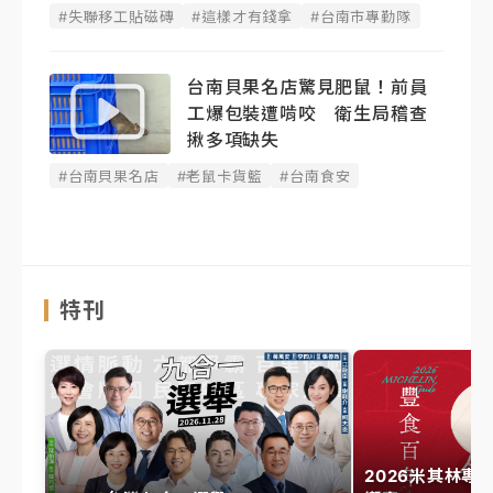
#失聯移工貼磁磚
#這樣才有錢拿
#台南市專勤隊
台南貝果名店驚見肥鼠！前員
工爆包裝遭啃咬 衛生局稽查
揪多項缺失
#台南貝果名店
#老鼠卡貨籃
#台南食安
特刊
2026米其林專