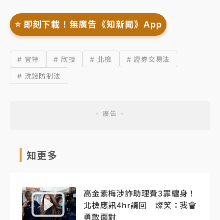
⭐️ 即刻下載！無廣告《知新聞》App
# 宜特
# 欣技
# 北檢
# 證券交易法
# 洗錢防制法
知更多
高金素梅涉詐助理費3罪纏身！
北檢應訊4hr請回 燦笑：我會
勇敢面對