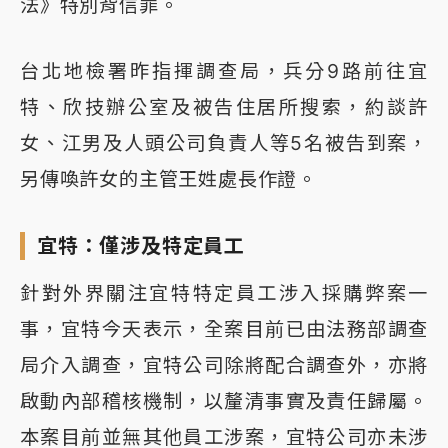
法》特別背信罪。
台北地檢署昨指揮調查局，兵分9路前往宜
特、欣技辦公室及被告住居所搜索，約談許
女、江男及人頭公司負責人等5名被告到案，
另傳喚許女的主管王姓處長作證。
宜特：僅涉及特定員工
針對外界關注宜特特定員工涉入採購弊案一
事，宜特今天表示，全案目前已由法務部調查
局介入調查，宜特公司除將配合調查外，亦將
啟動內部稽核機制，以釐清事實及責任歸屬。
本案目前並無其他員工涉案，宜特公司亦未涉