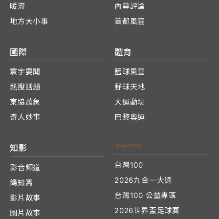
暖流
內幕評論
地方大小事
首都風雲
國際
體育
寰宇要聞
籃球風雲
熱搜話題
野球天地
東協萬象
大運動場
奇人妙事
巴黎奧運
知影
台灣100
影音頻道
2026九合一大選
鴿知窩
台灣100 公益專區
影片故事
2026世界盃足球賽
圖片故事