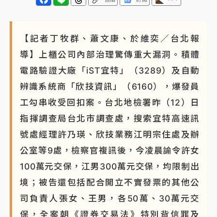
【記者丁牧群、蕭文康、於維奕／台北報
導】上櫃公司內部治理驚傳重大漏洞。積體
電路驗證大廠「iST宜特」（3289）及自動
辨識系統商「欣技資訊」（6160），爆發員
工勾串收受回扣案。台北地檢署昨（12）日
指揮調查局台北市調查處，搜索宜特高速訊
號處經理許乃瑛、欣技業務江明宗住處及辦
公室等9處，檢察官複訊後，今凌晨諭令許女
100萬元交保，江男300萬元交保，均限制出
境；被告還包括配合開立不實發票的其他公
司負責人張女、王男，各50萬、30萬元交
保，全案朝《證券交易法》特別背信罪及