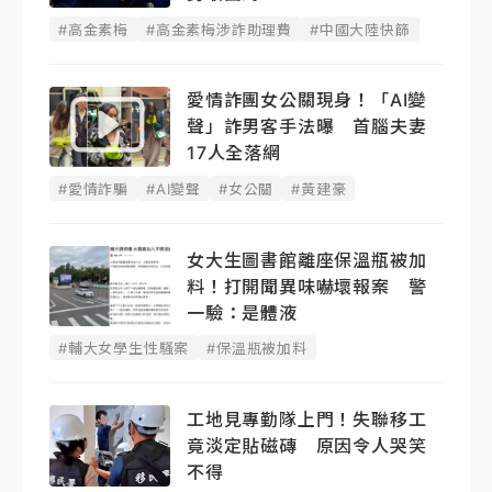
#高金素梅
#高金素梅涉詐助理費
#中國大陸快篩
愛情詐團女公關現身！「AI變
聲」詐男客手法曝 首腦夫妻
17人全落網
#愛情詐騙
#AI變聲
#女公關
#黃建豪
女大生圖書館離座保溫瓶被加
料！打開聞異味嚇壞報案 警
一驗：是體液
#輔大女學生性騷案
#保溫瓶被加料
工地見專勤隊上門！失聯移工
竟淡定貼磁磚 原因令人哭笑
不得