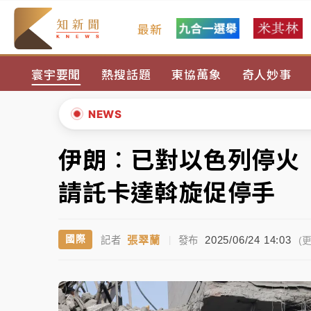
最新
女律師陳昱瑄詐慈濟10億！黃金158kg遭查
寰宇要聞
熱搜話題
東協萬象
奇人妙事
暑假過三周才推「E宿新北打卡趣」！抽獎程
中信慈善基金會想增加董事人數！辜仲諒向法
NEWS
故宮《龍藏經》特展第2檔！今線上預約開賣
伊朗︰已對以色列停火
▲
台東農業處長涉圖利渡假村！東檢抗告成功 
▼
請託卡達斡旋促停手
父親節泡湯了！中颱白海豚雨彈轟3天 「紅
張翠蘭
2025/06/24 14:03
國際
記者
|
發布
女律師陳昱瑄詐慈濟10億！黃金158kg遭查
(更
暑假過三周才推「E宿新北打卡趣」！抽獎程
中信慈善基金會想增加董事人數！辜仲諒向法