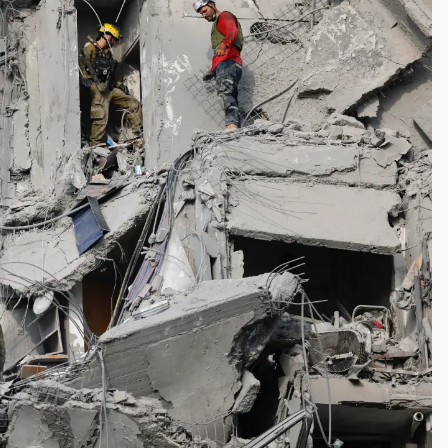
一度塞車 周六起展出延長至晚上7時
今重開羈押庭
到發紫」降雨熱區曝