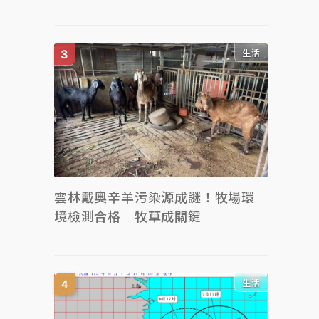
生活
雲林戴奧辛羊污染源成謎！牧場環
境檢測合格 牧草成關鍵
生活