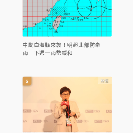
中颱白海豚來襲！明起北部防豪
雨 下週一雨勢緩和
財經