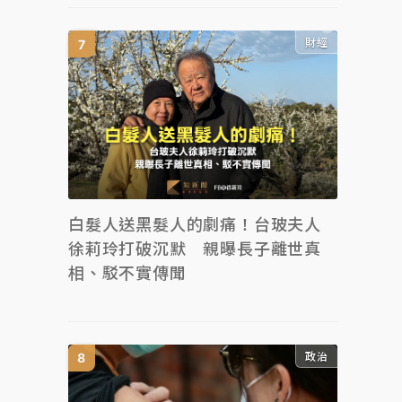
財經
白髮人送黑髮人的劇痛！台玻夫人
徐莉玲打破沉默 親曝長子離世真
相、駁不實傳聞
政治