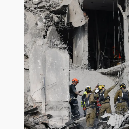
故宮《龍藏經》特展第2檔！今線上預約開賣
台東農業處長涉圖利渡假村！東檢抗告成功 
父親節泡湯了！中颱白海豚雨彈轟3天 「紅