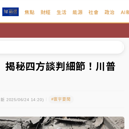
焦點
財經
生活
能源
社會
政治
AI
扣畫面曝光
序複雜 觀旅局回應了
院聲請遭駁 理由曝光
一度塞車 周六起展出延長至晚上7時
 揭秘四方談判細節！川普
今重開羈押庭
到發紫」降雨熱區曝
#寰宇要聞
扣畫面曝光
新 2025/06/24 14:20)
序複雜 觀旅局回應了
院聲請遭駁 理由曝光