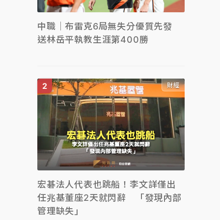
中職｜布雷克6局無失分優質先發
送林岳平執教生涯第400勝
財經
宏碁法人代表也跳船！李文詳僅出
任兆基董座2天就閃辭 「發現內部
管理缺失」