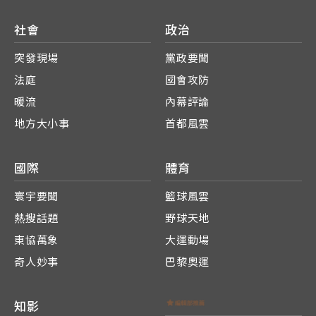
社會
政治
突發現場
黨政要聞
法庭
國會攻防
暖流
內幕評論
地方大小事
首都風雲
國際
體育
寰宇要聞
籃球風雲
熱搜話題
野球天地
東協萬象
大運動場
奇人妙事
巴黎奧運
知影