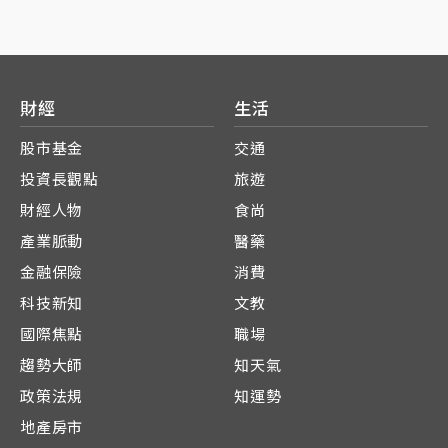
財經
生活
股市基金
交通
投資長觀點
旅遊
財經人物
食尚
產業脈動
醫藥
金融保險
消費
科技新知
文教
國際焦點
職場
趨勢大師
知天氣
政策法規
知運勢
地產房市