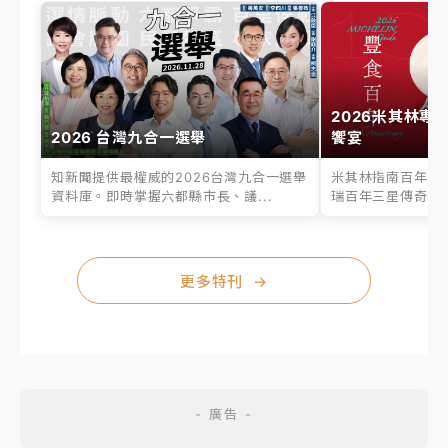
2026米其林專
2026 台灣九合一選舉
饗宴
知新聞提供最權威的2026台灣九合一選舉
米其林指南百年之
資料庫。即時掌握六都縣市長、議...
瑞百年三星傳奇、台
更多特刊
→