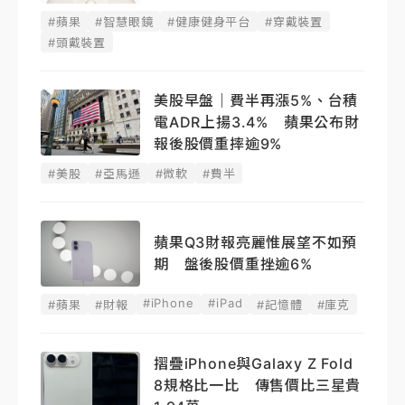
#蘋果
#智慧眼鏡
#健康健身平台
#穿戴裝置
#頭戴裝置
美股早盤｜費半再漲5%、台積
電ADR上揚3.4% 蘋果公布財
報後股價重摔逾9%
#美股
#亞馬遜
#微軟
#費半
蘋果Q3財報亮麗惟展望不如預
期 盤後股價重挫逾6%
#iPhone
#iPad
#蘋果
#財報
#記憶體
#庫克
摺疊iPhone與Galaxy Z Fold
8規格比一比 傳售價比三星貴