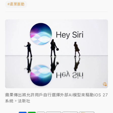
#產業脈動
女律師陳昱瑄詐慈濟10億！黃金158kg遭查扣畫面曝光
暑假過三周才推「E宿新北打卡趣」！抽獎程序複雜 觀
旅局回應了
中信慈善基金會想增加董事人數！辜仲諒向法院聲請遭
駁 理由曝光
故宮《龍藏經》特展第2檔！今線上預約開賣一度塞車
周六起展出延長至晚上7時
台東農業處長涉圖利渡假村！東檢抗告成功 今重開羈
押庭
父親節泡湯了！中颱白海豚雨彈轟3天 「紅到發紫」降
雨熱區曝
蘋果傳出將允許用戶自行選擇外部AI模型來驅動iOS 27
系統。法新社