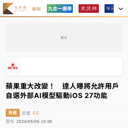
最新
女律師陳昱瑄詐慈濟10億！黃金158kg遭查扣畫面曝光
廣告
暑假過三周才推「E宿新北打卡趣」！抽獎程序複雜 觀
旅局回應了
中信慈善基金會想增加董事人數！辜仲諒向法院聲請遭
NEWS
駁 理由曝光
故宮《龍藏經》特展第2檔！今線上預約開賣一度塞車
蘋果重大改變！ 達人曝將允許用戶
周六起展出延長至晚上7時
自選外部AI模型驅動iOS 27功能
台東農業處長涉圖利渡假村！東檢抗告成功 今重開羈
▲
押庭
▼
CC
財經
記者
父親節泡湯了！中颱白海豚雨彈轟3天 「紅到發紫」降
發布
2026/05/06 10:00
雨熱區曝