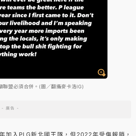
籲聯盟必須合併。(圖／翻攝麥卡洛IG)
1年加入PLG新北國王隊，但2022年受傷報銷，