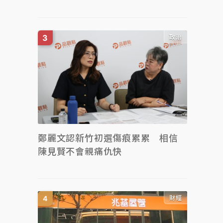
政治
鄭麗文認新竹初選傷痕累累 相信
陳見賢不會親痛仇快
財經