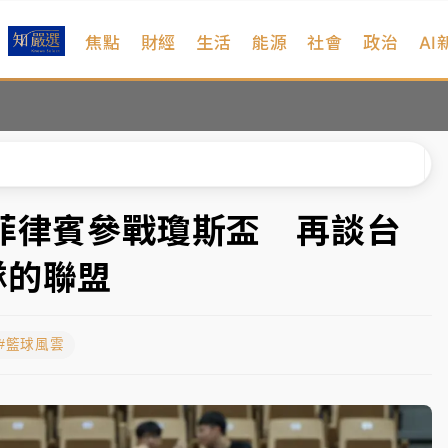
焦點
財經
生活
能源
社會
政治
AI
扣畫面曝光
序複雜 觀旅局回應了
院聲請遭駁 理由曝光
一度塞車 周六起展出延長至晚上7時
表菲律賓參戰瓊斯盃 再談台
今重開羈押庭
隊的聯盟
到發紫」降雨熱區曝
#籃球風雲
扣畫面曝光
序複雜 觀旅局回應了
院聲請遭駁 理由曝光