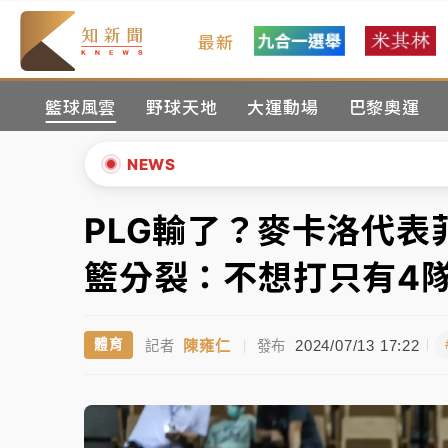
最新
女律師陳昱瑄詐慈濟10億！黃金158kg遭查
籃球風雲
野球天地
大運動場
巴黎奧運
暑假過三周才推「E宿新北打卡趣」！抽獎程
中信慈善基金會想增加董事人數！辜仲諒向法
NEWS
故宮《龍藏經》特展第2檔！今線上預約開賣
PLG輸了？麥卡洛代
▲
台東農業處長涉圖利渡假村！東檢抗告成功 
▼
籃分裂：不想打只有4
父親節泡湯了！中颱白海豚雨彈轟3天 「紅
陳雍仁
2024/07/13 17:22
體育
記者
|
發布
女律師陳昱瑄詐慈濟10億！黃金158kg遭查
暑假過三周才推「E宿新北打卡趣」！抽獎程
中信慈善基金會想增加董事人數！辜仲諒向法