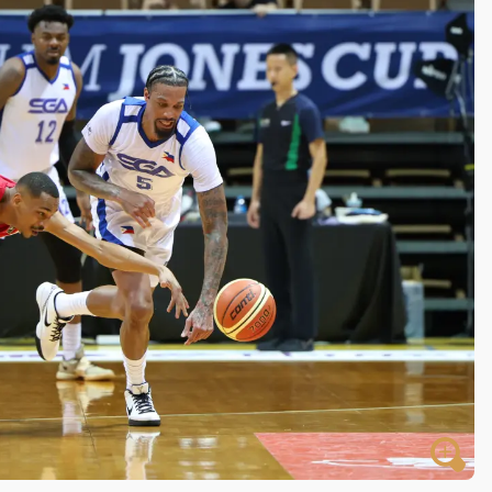
一度塞車 周六起展出延長至晚上7時
今重開羈押庭
到發紫」降雨熱區曝