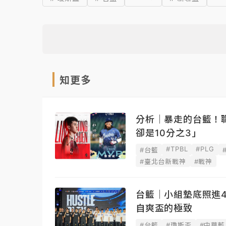
知更多
分析｜暴走的台籃！
卻是10分之3」
#TPBL
#PLG
#台籃
#臺北台新戰神
#戰神
台籃｜小組墊底照進
自爽盃的極致
#台籃
#瓊斯盃
#中華藍