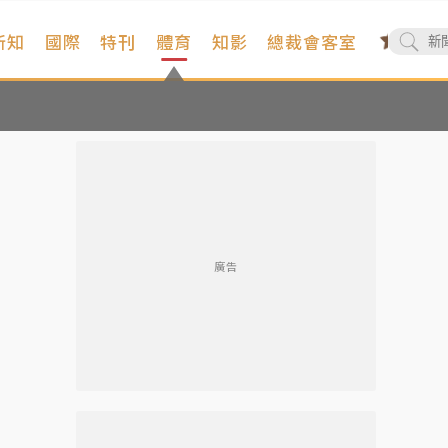
新知
國際
特刊
體育
知影
總裁會客室
廣告