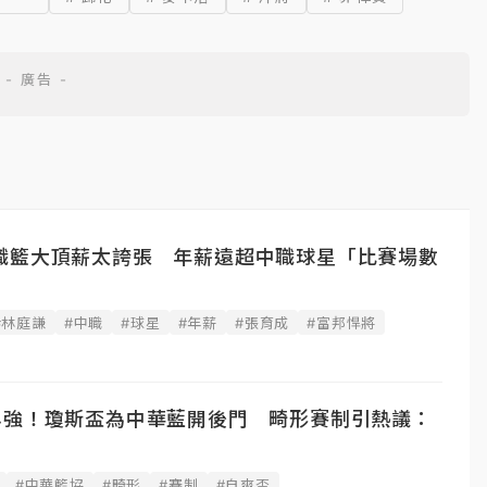
職籃大頂薪太誇張 年薪遠超中職球星「比賽場數
#林庭謙
#中職
#球星
#年薪
#張育成
#富邦悍將
4強！瓊斯盃為中華藍開後門 畸形賽制引熱議：
#中華籃協
#畸形
#賽制
#自爽盃