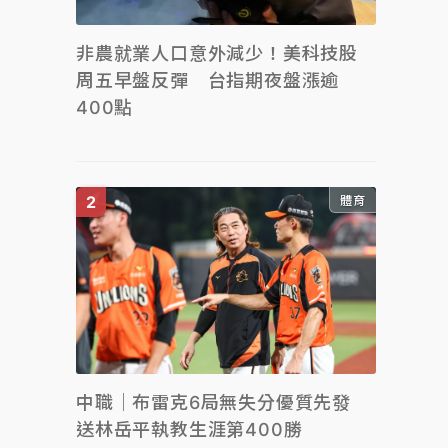
非農就業人口意外減少！美科技股
周五早盤反彈 台指期夜盤漲逾
400點
體育
中職｜布雷克6局無失分優質先發
送林岳平執教生涯第400勝