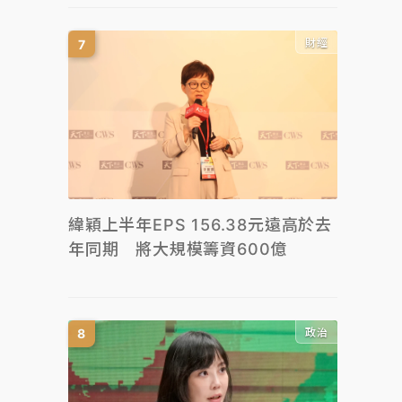
財經
緯穎上半年EPS 156.38元遠高於去
年同期 將大規模籌資600億
政治