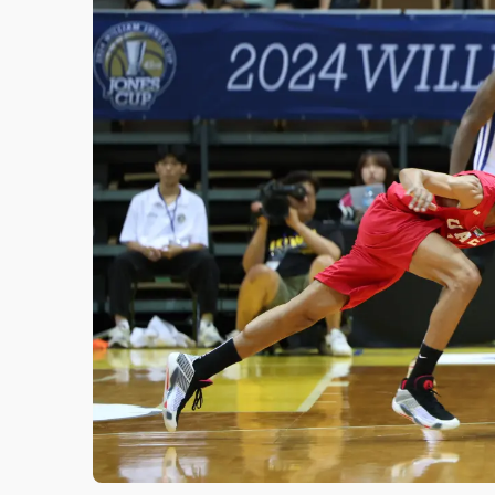
故宮《龍藏經》特展第2檔！今線上預約開賣
台東農業處長涉圖利渡假村！東檢抗告成功 
父親節泡湯了！中颱白海豚雨彈轟3天 「紅