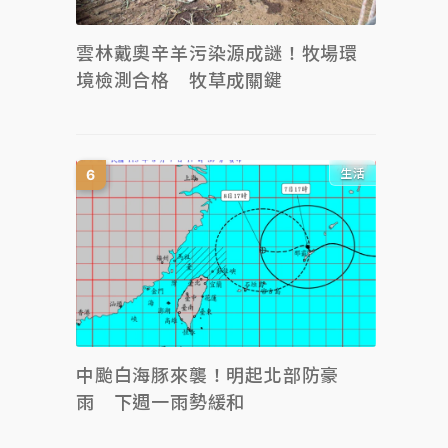
雲林戴奧辛羊污染源成謎！牧場環
境檢測合格 牧草成關鍵
生活
中颱白海豚來襲！明起北部防豪
雨 下週一雨勢緩和