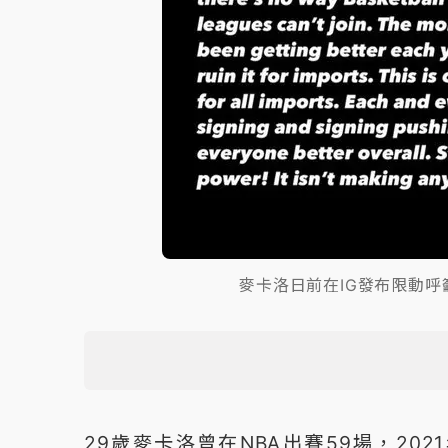
麥卡洛日前在IG發布限動呼
29歲麥卡洛曾在NBA出賽59場，202