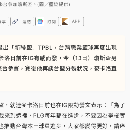
來台參加瓊斯盃。(圖／籃協提供)
APP
分享
連結
訂閱
退出「新聯盟」TPBL，台灣職業籃球再度出現
洛日前在IG有感而發，今（13日）瓊斯盃男
來台參賽，賽後他再談台籃分裂狀況，麥卡洛直
望，就連麥卡洛日前也在IG限動發文表示：「為了
我來到這裡，PLG每年都在進步，不要因為爭權奪
也推動台灣本土球員進步，大家都變得更好，請停