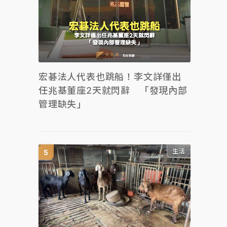
宏碁法人代表也跳船！李文詳僅出
任兆基董座2天就閃辭 「發現內部
管理缺失」
生活