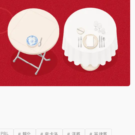
TPBL
# 歸化
# 麥卡洛
# 洋將
# 菲律賓