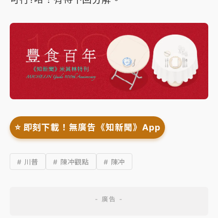
⭐️ 即刻下載！無廣告《知新聞》App
# 川普
# 陳冲觀點
# 陳冲