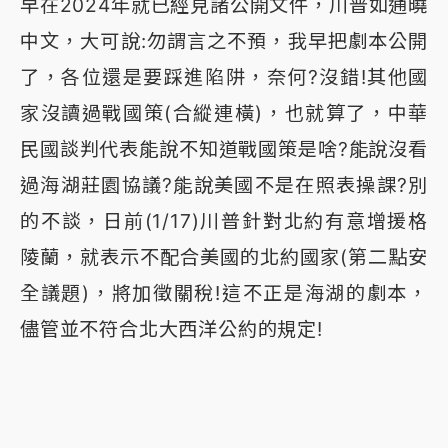
早在2024年就已經見諸公開文件，川普如通曉
中文，大可說:勿謂言之不預，我早把劇本公開
了，各位還是要踩進陷阱，奈何?沒錯!其他國
家沒讀過戰國策(合縱連橫)，也就算了，中華
民國談判代表能說不知道戰國策是啥?能說沒看
過海湖莊園協議?能說美國不是在照表操課?別
的不談，日前(1/17)川普針對北約有意增援格
陵蘭，就表示不配合美國的北約國家(第二點安
全議題)，將加徵關稅!這不正是海湖的劇本，
儘管並不符合北大西洋公約的規定!