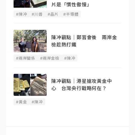
片是「慣性傲慢」
#陳冲
#川普
#晶片
#半導體
陳冲觀點｜鄭習會後 兩岸金
檢趁熱打鐵
#兩岸關係
#兩岸金檢
#陳冲
陳冲觀點｜港星搶攻黃金中
心 台灣央行戰略何在？
#黃金
#陳冲