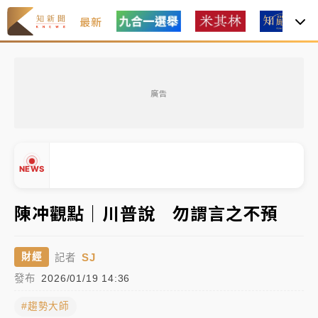
最新
父親節玩樂園！六福村今明2天「爸爸免費」 遠雄海洋
買1送1
廣告
中颱白海豚環流掠北海！今明防劇烈降雨 東部高溫飆
38度
周末精選｜
慈濟遭詐10億完整始末曝！律師掮客大玩兩
NEWS
面手法 郭台銘、蔡英文成關鍵
本周爆款短影音｜
柯文哲帶電子手鐶拄拐杖現身／周玉
陳冲觀點｜川普說 勿謂言之不預
蔻蔡玉真開撕爆料
周末精選｜
跨境網購族注意！EZ Way若改由政府委
▲
SJ
財經
記者
任 預算難關如何解？
▼
發布
2026/01/19 14:36
蔣萬安的建中同學！47歲法律學霸戰桃園 公開上任首
#趨勢大師
要3件事