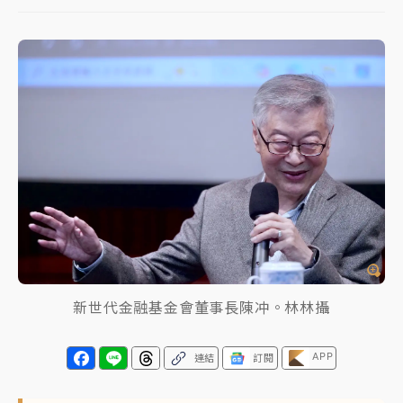
父親節玩樂園！六福村今明2天「爸爸免費」 遠雄海洋
買1送1
中颱白海豚環流掠北海！今明防劇烈降雨 東部高溫飆
38度
周末精選｜
慈濟遭詐10億完整始末曝！律師掮客大玩兩
面手法 郭台銘、蔡英文成關鍵
本周爆款短影音｜
柯文哲帶電子手鐶拄拐杖現身／周玉
蔻蔡玉真開撕爆料
周末精選｜
跨境網購族注意！EZ Way若改由政府委
任 預算難關如何解？
新世代金融基金會董事長陳冲。林林攝
蔣萬安的建中同學！47歲法律學霸戰桃園 公開上任首
要3件事
APP
連結
訂閱