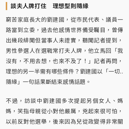
談夫人牌打住 理想型則隨緣
窮苦家庭長大的劉建國，從市民代表、議員一
路當到立委，過去他感情世界備受矚目，曾傳
出幾段緋聞但當事人未證實，聽聞記者提到，
男性參選人在選戰常打夫人牌，他立馬回「我
沒有，不用去想，也來不及了！」記者再問，
理想的另一半需有哪些條件？劉建國以「一切..
隨緣」一句話果斷結束感情話題。
不過，訪談中劉建國多次提起另個女人、媽
媽，笑指母親從小對他嚴厲，兇起來很可怕，
以前反對他選舉，後來因為兒從政變得非常關