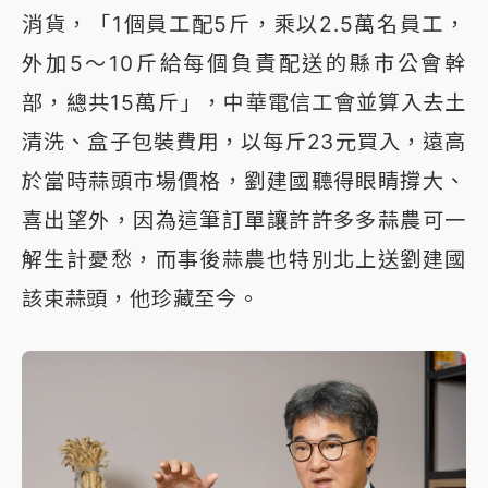
消貨，「1個員工配5斤，乘以2.5萬名員工，
外加5～10斤給每個負責配送的縣市公會幹
部，總共15萬斤」，中華電信工會並算入去土
清洗、盒子包裝費用，以每斤23元買入，遠高
於當時蒜頭市場價格，劉建國聽得眼睛撐大、
喜出望外，因為這筆訂單讓許許多多蒜農可一
解生計憂愁，而事後蒜農也特別北上送劉建國
該束蒜頭，他珍藏至今。