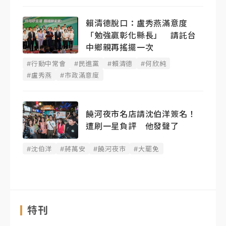
賴清德脫口：盧秀燕滿意度
「勉強贏彰化縣長」 請託台
中鄉親再搖擺一次
#行動中常會
#民進黨
#賴清德
#何欣純
#盧秀燕
#市政滿意度
饒河夜市名店請沈伯洋簽名！
遭刷一星負評 他發聲了
#沈伯洋
#蔣萬安
#饒河夜市
#大罷免
特刊