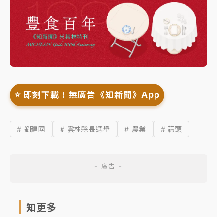
⭐️ 即刻下載！無廣告《知新聞》App
# 劉建國
# 雲林縣長選舉
# 農業
# 蒜頭
知更多