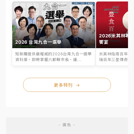
2026米其林專
2026 台灣九合一選舉
饗宴
知新聞提供最權威的2026台灣九合一選舉
米其林指南百年之
資料庫。即時掌握六都縣市長、議...
瑞百年三星傳奇、台
更多特刊
→