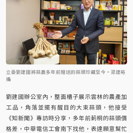
立委劉建國將蒜農多年前贈送的蒜頭珍藏至今。梁建裕
攝
劉建國辦公室內，整面櫃子展示雲林的農產加
工品，角落並擺有醒目的大束蒜頭，他接受
《知新聞》專訪時分享，多年前莿桐的蒜頭價
格差，中華電信工會南下找他，表達願意幫忙