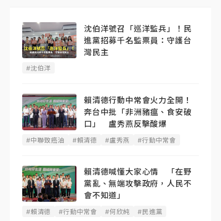
沈伯洋號召「巡洋監兵」！民
進黨招募千名監票員：守護台
灣民主
#沈伯洋
賴清德行動中常會火力全開！
奔台中批「非洲豬瘟、食安破
口」 盧秀燕反擊酸爆
#中聯致癌油
#賴清德
#盧秀燕
#行動中常會
賴清德喊懂大家心情 「在野
黨亂、無端攻擊政府，人民不
會不知道」
#賴清德
#行動中常會
#何欣純
#民進黨