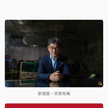
劉建國。梁建裕攝