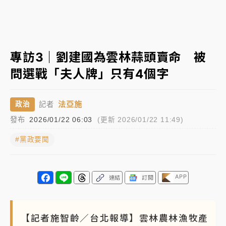
女律師陳昱瑄詐慈濟10億！黃金158kg遭查扣畫面曝光
暑假過三周才推「E宿新北打卡趣」！抽獎程序複雜 觀
專訪3｜劉建國為雲林蒜頭賣命 被
旅局回應了
問選戰「夫人牌」只有4個字
中信慈善基金會想增加董事人數！辜仲諒向法院聲請遭
駁 理由曝光
法亞施
政治
記者
故宮《龍藏經》特展第2檔！今線上預約開賣一度塞車
發布
2026/01/22 06:03
(更新 2026/01/22 11:49)
周六起展出延長至晚上7時
#黨政要聞
台東農業處長涉圖利渡假村！東檢抗告成功 今重開羈
押庭
父親節泡湯了！中颱白海豚雨彈轟3天 「紅到發紫」降
APP
連結
訂閱
雨熱區曝
【記者施智齡／台北報導】雲林農林漁牧產