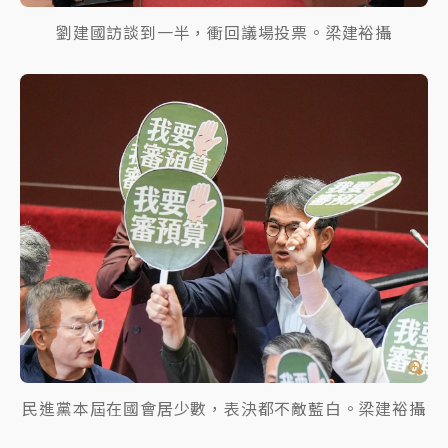
劉建國訪談到一半，衝回議場投票。梁建裕攝
民進黨本屆在國會居少數，表決都不敵藍白。梁建裕攝