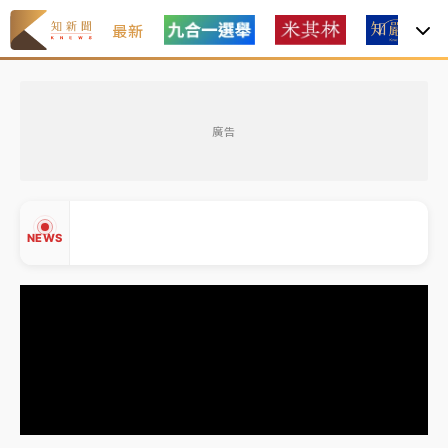
最新
女律師陳昱瑄詐慈濟10億！黃金158kg遭查扣畫面曝光
廣告
暑假過三周才推「E宿新北打卡趣」！抽獎程序複雜 觀
旅局回應了
中信慈善基金會想增加董事人數！辜仲諒向法院聲請遭
NEWS
駁 理由曝光
故宮《龍藏經》特展第2檔！今線上預約開賣一度塞車
周六起展出延長至晚上7時
台東農業處長涉圖利渡假村！東檢抗告成功 今重開羈
▲
押庭
▼
父親節泡湯了！中颱白海豚雨彈轟3天 「紅到發紫」降
雨熱區曝