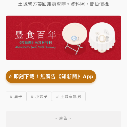
土城警方帶回謝嫌查辦。資料照，曾伯愷攝
⭐️ 即刻下載！無廣告《知新聞》App
# 妻子
# 小姨子
# 土城家暴男