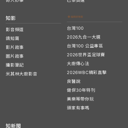
奇人妙事
巴黎奧運
知影
台灣100
影音頻道
2026九合一大選
鴿知窩
台灣100 公益專區
影片故事
2026世界盃足球賽
圖片故事
大廚傳心法
攝影筆記
2026WBC精彩直擊
米其林大廚影音
良醫說
健保30年特刊
美樂蒂帶你玩
頭家有事嗎
知新聞