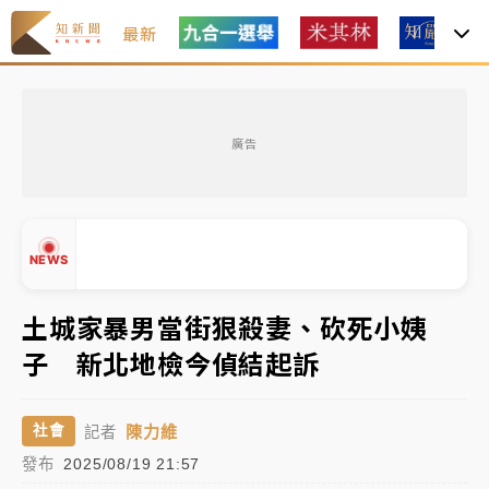
最新
中租控股7月營收創今年新高 前7月獲利成長6%
廣告
獨家｜
和欣客運總裁逝世！少東涉洗錢遭收押 戴手銬
腳鐐提前奔靈堂畫面曝
處置制度大變革！ 證交所今起縮短股票「關禁閉」天
NEWS
數與撮合時間
才續任就飛美國大學面試 清大校長高為元致歉：機會
土城家暴男當街狠殺妻、砍死小姨
到來時引起我的好奇
子 新北地檢今偵結起訴
白海豚颱風解除海警 西南風來了！4縣市大雨特報、各
▲
地午後雷雨
▼
陳力維
社會
記者
分析｜
7月營收甫首破單月9000億元下半年續旺指
發布
2025/08/19 21:57
標？ 鴻海本週法說法人關注的四大重點