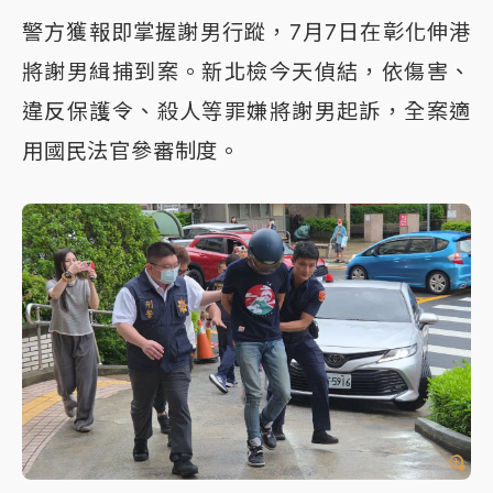
警方獲報即掌握謝男行蹤，7月7日在彰化伸港
將謝男緝捕到案。新北檢今天偵結，依傷害、
違反保護令、殺人等罪嫌將謝男起訴，全案適
用國民法官參審制度。