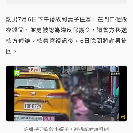
謝男7月6日下午藉故到妻子住處，在門口砸毀
存錢筒，謝男被認為違反保護令，遭警方移送
檢方偵辦。檢察官複訊後，6日晚間將謝男飭
回。
謝嫌持刀砍殺小姨子。翻攝記者爆料網