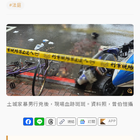
#法庭
NBA｜
傳奇名帥驚傳離世！曾以「瘋狂籃球」震撼聯
盟 兩大愛徒向他致
中租控股7月營收創今年新高 前7月獲利成長6%
獨家｜
和欣客運總裁逝世！少東涉洗錢遭收押 戴手銬
腳鐐提前奔靈堂畫面曝
處置制度大變革！ 證交所今起縮短股票「關禁閉」天
數與撮合時間
才續任就飛美國大學面試 清大校長高為元致歉：機會
到來時引起我的好奇
土城家暴男行兇後，現場血跡斑斑。資料照，曾伯愷攝
白海豚颱風解除海警 西南風來了！4縣市大雨特報、各
地午後雷雨
APP
連結
訂閱
分析｜
7月營收甫首破單月9000億元下半年續旺指
標？ 鴻海本週法說法人關注的四大重點