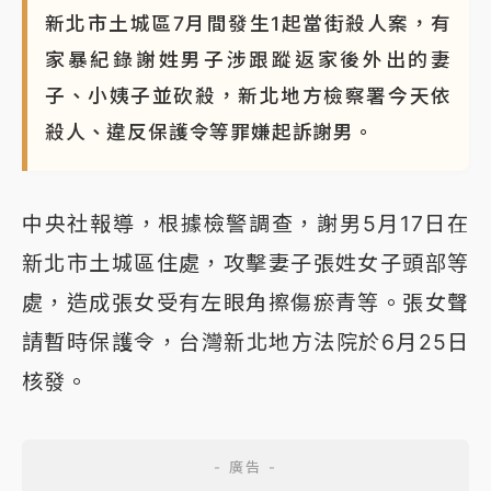
新北市土城區7月間發生1起當街殺人案，有
NBA｜
傳奇名帥驚傳離世！曾以「瘋狂籃球」震撼聯
盟 兩大愛徒向他致
家暴紀錄謝姓男子涉跟蹤返家後外出的妻
子、小姨子並砍殺，新北地方檢察署今天依
殺人、違反保護令等罪嫌起訴謝男。
中央社報導，根據檢警調查，謝男5月17日在
新北市土城區住處，攻擊妻子張姓女子頭部等
處，造成張女受有左眼角擦傷瘀青等。張女聲
請暫時保護令，台灣新北地方法院於6月25日
核發。