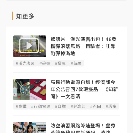
知更多
驚魂片｜漢光演習出包！48發
榴彈滾落馬路 目擊者：哇靠
砲彈掉滿地
#漢光演習
#砲彈
#榴彈
#苗栗
高鐵行動電源自燃！經濟部今
年公告召回7款瑕疵品 《知新
聞》一文看清
#高鐵
#行動電源
#自燃
#經濟部
#召回
#瑕疵
防空演習網路降速登場！盧秀
燕籲急難用電話通報 消防