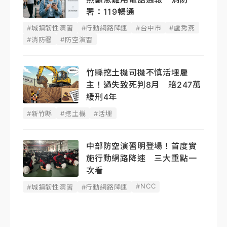
署：119暢通
#城鎮韌性演習
#行動網路降速
#台中市
#盧秀燕
#消防署
#防空演習
竹縣挖土機司機不慎活埋雇
主！過失致死判8月 賠247萬
緩刑4年
#新竹縣
#挖土機
#活埋
中部防空演習明登場！首度實
施行動網路降速 三大重點一
次看
#NCC
#城鎮韌性演習
#行動網路降速