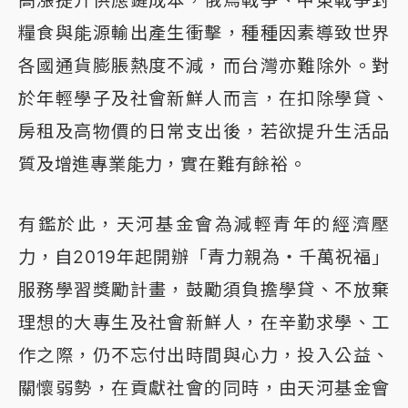
高漲提升供應鏈成本，俄烏戰爭、中東戰爭對
糧食與能源輸出產生衝擊，種種因素導致世界
各國通貨膨脹熱度不減，而台灣亦難除外。對
於年輕學子及社會新鮮人而言，在扣除學貸、
房租及高物價的日常支出後，若欲提升生活品
質及增進專業能力，實在難有餘裕。
有鑑於此，天河基金會為減輕青年的經濟壓
力，自2019年起開辦「青力親為・千萬祝福」
服務學習獎勵計畫，鼓勵須負擔學貸、不放棄
理想的大專生及社會新鮮人，在辛勤求學、工
作之際，仍不忘付出時間與心力，投入公益、
關懷弱勢，在貢獻社會的同時，由天河基金會