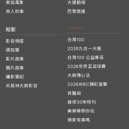
東協萬象
大運動場
奇人妙事
巴黎奧運
知影
台灣100
影音頻道
2026九合一大選
鴿知窩
台灣100 公益專區
影片故事
2026世界盃足球賽
圖片故事
大廚傳心法
攝影筆記
2026WBC精彩直擊
米其林大廚影音
良醫說
健保30年特刊
美樂蒂帶你玩
頭家有事嗎