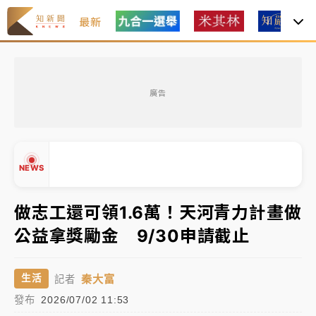
最新
油價持續凍漲！ 中油宣布下周一汽柴油價格維持不變
廣告
中颱白海豚進逼！台北喜來登圍籬傾倒砸傷人 民權西
路鷹架倒塌壓2車
有片｜
白海豚暴風圈逼近！新北淡水赫見龍捲風 榕樹
NEWS
連根拔起
中颱白海豚風雨來了！中部以北防豪雨 今晚、明天影
做志工還可領1.6萬！天河青力計畫做
響最劇烈
公益拿獎勵金 9/30申請截止
白海豚逼近！北市水門只出不進 未移置車輛最高罰
▲
4800＋拖吊費
▼
秦大富
生活
記者
油價持續凍漲！ 中油宣布下周一汽柴油價格維持不變
發布
2026/07/02 11:53