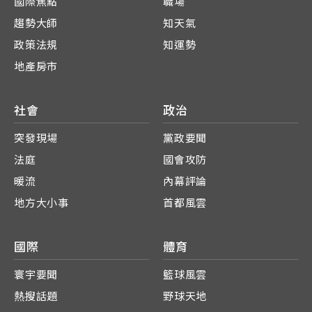
國際焦點
職場
趨勢大師
知天氣
政策法規
知運勢
地產房市
社會
政治
突發現場
黨政要聞
法庭
國會攻防
暖流
內幕評論
地方大小事
首都風雲
國際
體育
寰宇要聞
籃球風雲
熱搜話題
野球天地