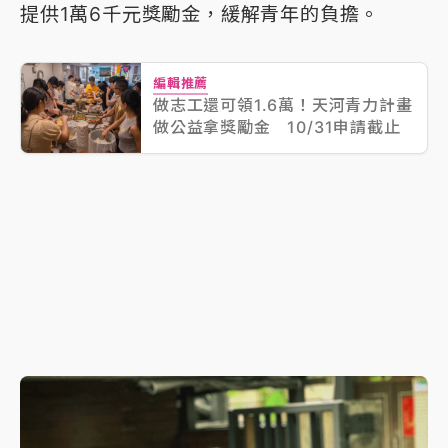
提供1萬6千元獎勵金，緩解青年的負擔。
編輯推薦
做志工還可領1.6萬！天河青力計畫
做公益拿獎勵金 10/31申請截止