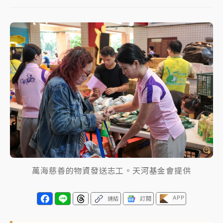
中颱白海豚進逼！台北喜來登圍籬傾倒砸傷人 民權西
路鷹架倒塌壓2車
有片｜
白海豚暴風圈逼近！新北淡水赫見龍捲風 榕樹
連根拔起
中颱白海豚風雨來了！中部以北防豪雨 今晚、明天影
響最劇烈
白海豚逼近！北市水門只出不進 未移置車輛最高罰
4800＋拖吊費
萬海慈善的物資發送志工。天河基金會提供
APP
連結
訂閱