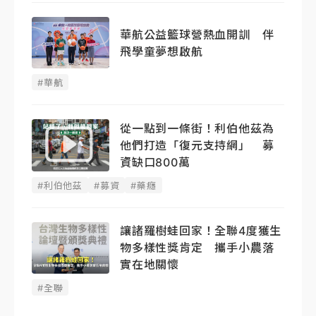
華航公益籃球營熱血開訓 伴
飛學童夢想啟航
#華航
從一點到一條街！利伯他茲為
他們打造「復元支持網」 募
資缺口800萬
#利伯他茲
#募資
#藥癮
讓諸羅樹蛙回家！全聯4度獲生
物多樣性獎肯定 攜手小農落
實在地關懷
#全聯