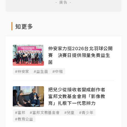
知更多
仲安家力挺2026台北羽球公開
賽 決賽日提供限量免費益生
菌
#仲安家
#益生菌
#中租
把兒少從接收者變成創作者
富邦文教基金會用「影像教
育」扎根下一代思辨力
#富邦
#富邦文教基金會
#兒童
#青少年
#教育公益