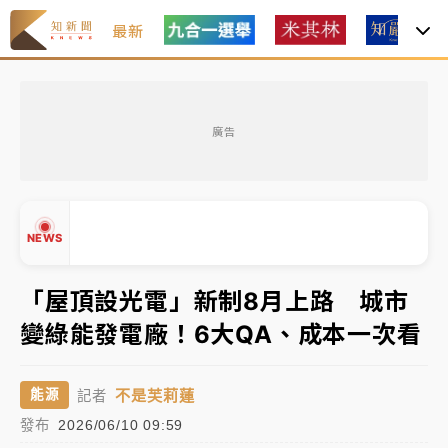
最新
油價持續凍漲！ 中油宣布下周一汽柴油價格維持不變
廣告
中颱白海豚進逼！台北喜來登圍籬傾倒砸傷人 民權西
路鷹架倒塌壓2車
有片｜
白海豚暴風圈逼近！新北淡水赫見龍捲風 榕樹
NEWS
連根拔起
中颱白海豚風雨來了！中部以北防豪雨 今晚、明天影
「屋頂設光電」新制8月上路 城市
響最劇烈
變綠能發電廠！6大QA、成本一次看
白海豚逼近！北市水門只出不進 未移置車輛最高罰
▲
4800＋拖吊費
▼
不是芙莉蓮
能源
記者
油價持續凍漲！ 中油宣布下周一汽柴油價格維持不變
發布
2026/06/10 09:59