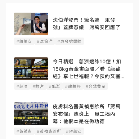
沈伯洋登門！簽名遭「東發
號」蓋牌惹議 蔣萬安回應了
#蔣萬安
#沈伯洋
#東發號麵線
今日精選｜慈濟遭詐10億！扣
158kg黃金畫面曝／看《龍藏
經》享七世福報？今預約又塞
了
#慈濟
#故宮
#酷澎
#龍藏經
#台北雙星
皮膚科名醫黃禎憲診所「蔣萬
安布條」遭炎上 員工揭內
幕：他根本是在做功德
#黃禎憲
#黃禎憲診所
#蔣萬安