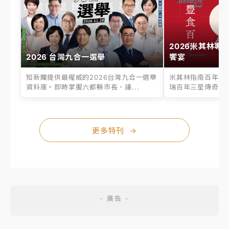
2026米其林專
2026 台灣九合一選舉
饗宴
知新聞提供最權威的2026台灣九合一選舉
米其林指南百年之
資料庫。即時掌握六都縣市長、議...
瑞百年三星傳奇、台
更多特刊
→