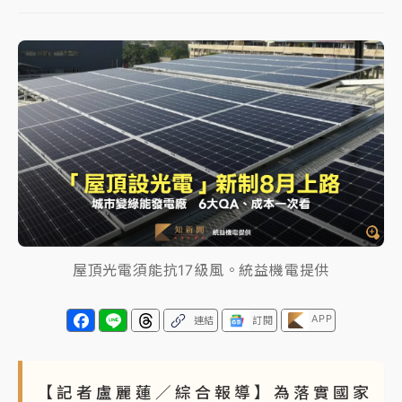
中颱白海豚進逼！台北喜來登圍籬傾倒砸傷人 民權西
路鷹架倒塌壓2車
有片｜
白海豚暴風圈逼近！新北淡水赫見龍捲風 榕樹
連根拔起
中颱白海豚風雨來了！中部以北防豪雨 今晚、明天影
響最劇烈
白海豚逼近！北市水門只出不進 未移置車輛最高罰
4800＋拖吊費
屋頂光電須能抗17級風。統益機電提供
APP
連結
訂閱
【記者盧麗蓮／綜合報導】為落實國家