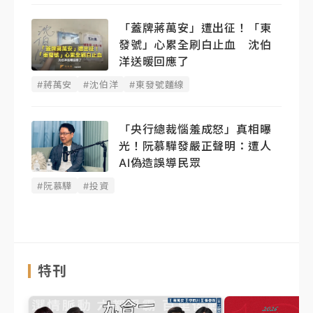
「蓋牌蔣萬安」遭出征！「東
發號」心累全刷白止血 沈伯
洋送暖回應了
#蔣萬安
#沈伯洋
#東發號麵線
「央行總裁惱羞成怒」真相曝
光！阮慕驊發嚴正聲明： 遭人
AI偽造誤導民眾
#阮慕驊
#投資
特刊