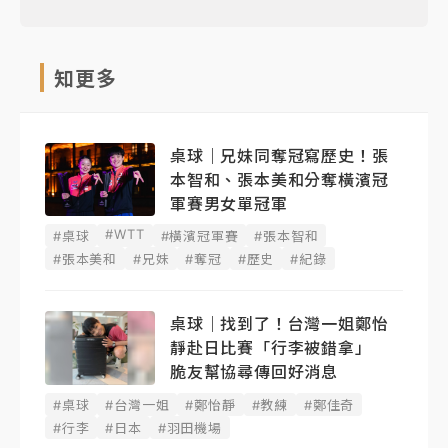
知更多
桌球｜兄妹同奪冠寫歷史！張
本智和、張本美和分奪橫濱冠
軍賽男女單冠軍
#WTT
#桌球
#橫濱冠軍賽
#張本智和
#張本美和
#兄妹
#奪冠
#歷史
#紀錄
桌球｜找到了！台灣一姐鄭怡
靜赴日比賽「行李被錯拿」
脆友幫協尋傳回好消息
#桌球
#台灣一姐
#鄭怡靜
#教練
#鄭佳奇
#行李
#日本
#羽田機場