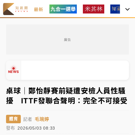
最新
中租控股7月營收創今年新高 前7月獲利成長6%
廣告
獨家｜
和欣客運總裁逝世！少東涉洗錢遭收押 戴手銬
腳鐐提前奔靈堂畫面曝
處置制度大變革！ 證交所今起縮短股票「關禁閉」天
NEWS
數與撮合時間
才續任就飛美國大學面試 清大校長高為元致歉：機會
桌球｜鄭怡靜賽前疑遭安檢人員性騷
到來時引起我的好奇
擾 ITTF發聯合聲明：完全不可接受
白海豚颱風解除海警 西南風來了！4縣市大雨特報、各
▲
地午後雷雨
▼
毛琬婷
體育
記者
分析｜
7月營收甫首破單月9000億元下半年續旺指
發布
2026/05/03 08:33
標？ 鴻海本週法說法人關注的四大重點