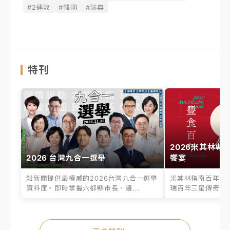
#2連敗
#韓國
#瑞典
特刊
2026米其林專
2026 台灣九合一選舉
饗宴
知新聞提供最權威的2026台灣九合一選舉
米其林指南百年之
資料庫。即時掌握六都縣市長、議...
瑞百年三星傳奇、台