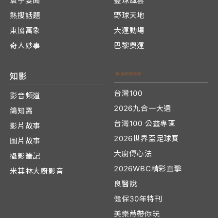
寰宇要聞
籃球風雲
熱搜話題
野球天地
東協萬象
大運動場
奇人妙事
巴黎奧運
知影
台灣100
影音頻道
2026九合一大選
鴿知窩
台灣100 公益專區
影片故事
2026世界盃足球賽
圖片故事
大廚傳心法
攝影筆記
2026WBC精彩直擊
米其林大廚影音
良醫說
健保30年特刊
美樂蒂帶你玩