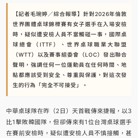
NBA｜
傳奇名帥驚傳離世！曾以「瘋狂籃球」震撼聯
【記者毛琬婷／綜合報導】針對2026年倫敦
盟 兩大愛徒向他致
世界團體桌球錦標賽有女子選手在入場安檢
時，疑似遭安檢人員不當觸碰一事，國際桌
球總會（ITTF）、世界桌球職業大聯盟
（WTT）以及賽事組委會（LOC）發出聯合
聲明，強調任何一位運動員在任何時間、地
點都應該受到安全、尊重與保護，對這次發
生的行為「完全不可接受」。
中華桌球隊在昨（2日）天首戰傳來捷報，以3
比1擊敗韓國隊，但卻傳來有1位台灣桌球選手
在賽前安檢時，疑似遭安檢人員不慎接觸，甚