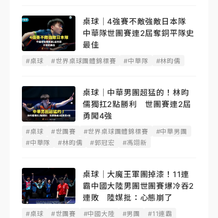
桌球｜4強賽不敵強敵日本隊
中華隊世團賽連2屆奪銅平隊史
最佳
#桌球
#世界桌球團體錦標賽
#中華隊
#林昀儒
桌球｜中華男團超猛的！林昀
儒獨扛2點勝利 世團賽連2屆
勇闖4強
#桌球
#世團賽
#世界桌球團體錦標賽
#中華男團
#中華隊
#林昀儒
#郭冠宏
#馮翊新
桌球｜大魔王軍團掉漆！11連
霸中國大陸男團世團賽爆冷吞2
連敗 陸媒批：心態崩了
#桌球
#世團賽
#中國大陸
#男團
#11連霸