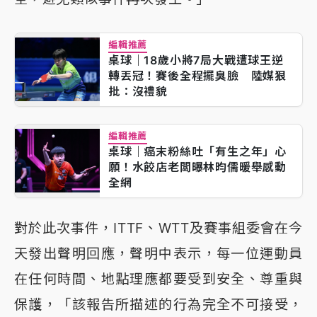
編輯推薦
桌球｜18歲小將7局大戰遭球王逆
轉丟冠！賽後全程擺臭臉 陸媒狠
批：沒禮貌
編輯推薦
桌球｜癌末粉絲吐「有生之年」心
願！水餃店老闆曝林昀儒暖舉感動
全網
對於此次事件，ITTF、WTT及賽事組委會在今
天發出聲明回應，聲明中表示，每一位運動員
在任何時間、地點理應都要受到安全、尊重與
保護，「該報告所描述的行為完全不可接受，