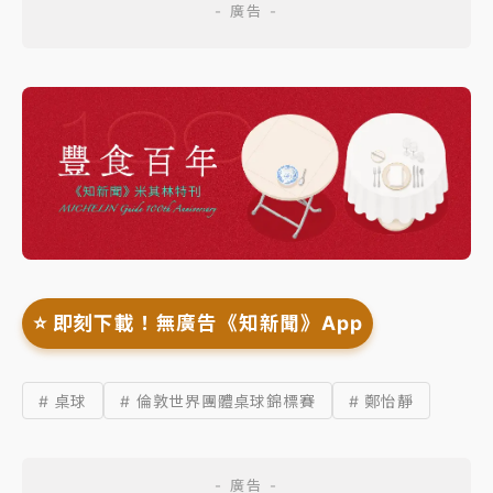
⭐️ 即刻下載！無廣告《知新聞》App
# 桌球
# 倫敦世界團體桌球錦標賽
# 鄭怡靜