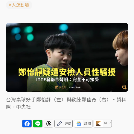
#大運動場
NBA｜
傳奇名帥驚傳離世！曾以「瘋狂籃球」震撼聯
盟 兩大愛徒向他致
中租控股7月營收創今年新高 前7月獲利成長6%
獨家｜
和欣客運總裁逝世！少東涉洗錢遭收押 戴手銬
腳鐐提前奔靈堂畫面曝
處置制度大變革！ 證交所今起縮短股票「關禁閉」天
數與撮合時間
才續任就飛美國大學面試 清大校長高為元致歉：機會
到來時引起我的好奇
台灣桌球好手鄭怡靜（左）與教練鄭佳奇（右）。資料
白海豚颱風解除海警 西南風來了！4縣市大雨特報、各
照。中央社
地午後雷雨
APP
分析｜
7月營收甫首破單月9000億元下半年續旺指
連結
訂閱
標？ 鴻海本週法說法人關注的四大重點