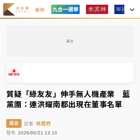
最新
油價持續凍漲！ 中油宣布下周一汽柴油價格維持不變
廣告
中颱白海豚進逼！台北喜來登圍籬傾倒砸傷人 民權西
路鷹架倒塌壓2車
有片｜
白海豚暴風圈逼近！新北淡水赫見龍捲風 榕樹
NEWS
連根拔起
中颱白海豚風雨來了！中部以北防豪雨 今晚、明天影
質疑「綠友友」伸手無人機產業 藍
響最劇烈
黨團：連洪耀南都出現在董事名單
白海豚逼近！北市水門只出不進 未移置車輛最高罰
▲
4800＋拖吊費
▼
林茜妤
政治
記者
油價持續凍漲！ 中油宣布下周一汽柴油價格維持不變
發布
2026/05/21 13:13