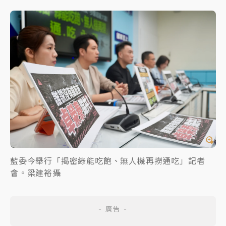
藍委今舉行「揭密綠能吃飽、無人機再撈通吃」記者
會。梁建裕攝