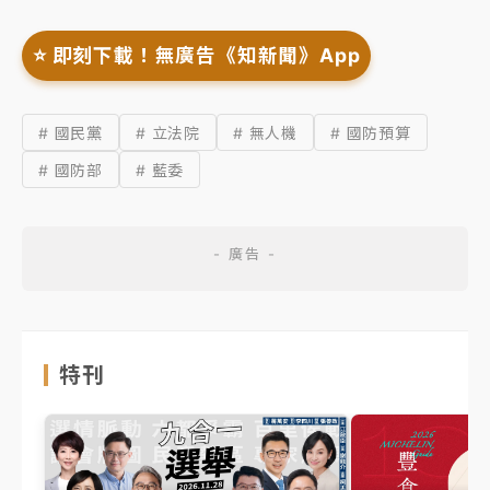
⭐️ 即刻下載！無廣告《知新聞》App
# 國民黨
# 立法院
# 無人機
# 國防預算
# 國防部
# 藍委
特刊