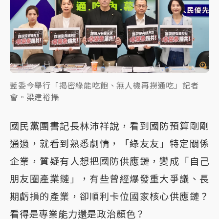
藍委今舉行「揭密綠能吃飽、無人機再撈通吃」記者
會。梁建裕攝
國民黨團書記長林沛祥說，看到國防預算剛剛
通過，就看到熟悉劇情，「綠友友」特定關係
企業，質疑有人想把國防供應鏈，變成「自己
朋友圈產業鏈」，有些曾經爆發重大爭議、長
期虧損的產業，卻順利卡位國家核心供應鏈？
看得是專業能力還是政治顏色？