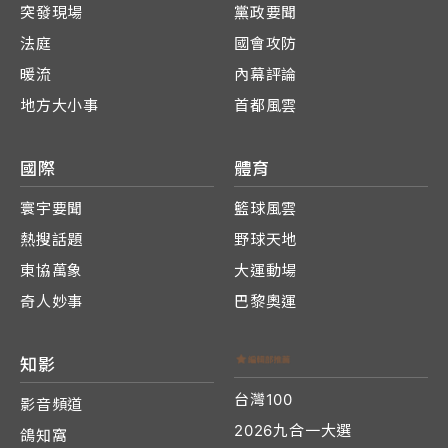
突發現場
黨政要聞
法庭
國會攻防
暖流
內幕評論
地方大小事
首都風雲
國際
體育
寰宇要聞
籃球風雲
熱搜話題
野球天地
東協萬象
大運動場
奇人妙事
巴黎奧運
知影
台灣100
影音頻道
2026九合一大選
鴿知窩