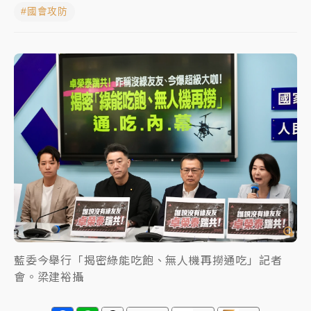
#國會攻防
中颱白海豚進逼！台北喜來登圍籬傾倒砸傷人 民權西
路鷹架倒塌壓2車
有片｜
白海豚暴風圈逼近！新北淡水赫見龍捲風 榕樹
連根拔起
中颱白海豚風雨來了！中部以北防豪雨 今晚、明天影
響最劇烈
白海豚逼近！北市水門只出不進 未移置車輛最高罰
4800＋拖吊費
藍委今舉行「揭密綠能吃飽、無人機再撈通吃」記者
會。梁建裕攝