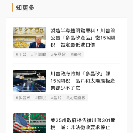
知更多
製造半導體關鍵原料！川普簽
公告「多晶矽產品」徵15%關
稅 設定最低進口價
#川普
#半導體
#多晶矽
#關稅
川普政府將對「多晶矽」課
15%關稅 晶片和太陽能板產
業都少不了它
#多晶矽
#關稅
#晶片
#太陽能板
美25州政府提告擋川普301關
稅 喊：非法徵收要求停止