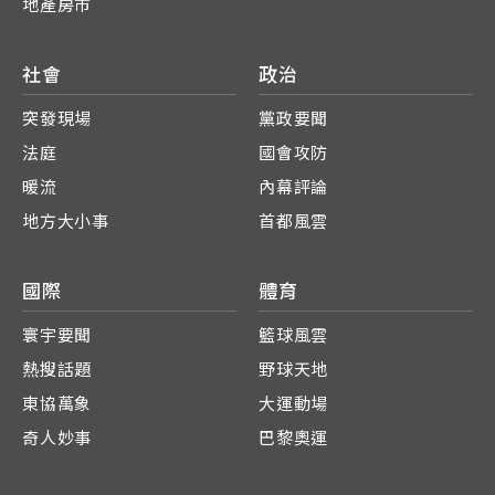
地產房市
社會
政治
突發現場
黨政要聞
法庭
國會攻防
暖流
內幕評論
地方大小事
首都風雲
國際
體育
寰宇要聞
籃球風雲
熱搜話題
野球天地
東協萬象
大運動場
奇人妙事
巴黎奧運