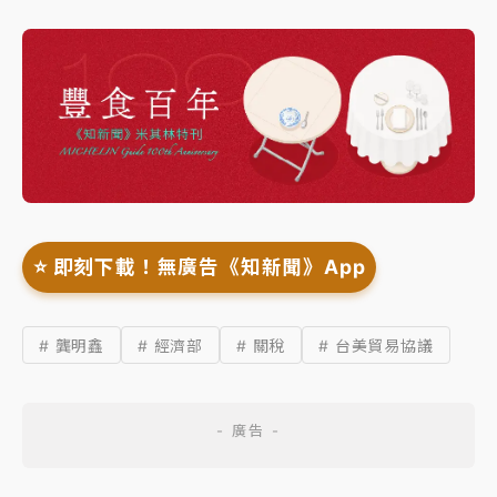
⭐️ 即刻下載！無廣告《知新聞》App
# 龔明鑫
# 經濟部
# 關稅
# 台美貿易協議