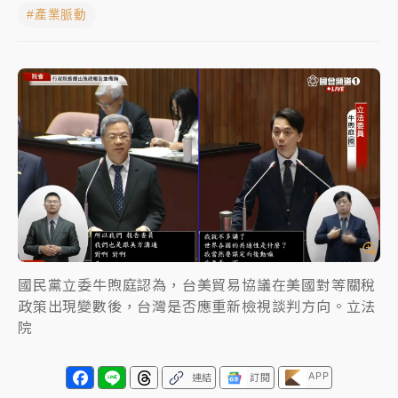
#產業脈動
中颱白海豚進逼！台北喜來登圍籬傾倒砸傷人 民權西
路鷹架倒塌壓2車
有片｜
白海豚暴風圈逼近！新北淡水赫見龍捲風 榕樹
連根拔起
中颱白海豚風雨來了！中部以北防豪雨 今晚、明天影
響最劇烈
白海豚逼近！北市水門只出不進 未移置車輛最高罰
4800＋拖吊費
國民黨立委牛煦庭認為，台美貿易協議在美國對等關稅
政策出現變數後，台灣是否應重新檢視談判方向。立法
院
APP
連結
訂閱