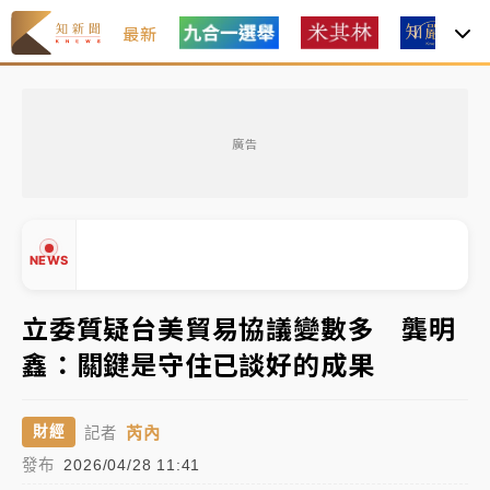
最新
油價持續凍漲！ 中油宣布下周一汽柴油價格維持不變
廣告
中颱白海豚進逼！台北喜來登圍籬傾倒砸傷人 民權西
路鷹架倒塌壓2車
有片｜
白海豚暴風圈逼近！新北淡水赫見龍捲風 榕樹
NEWS
連根拔起
中颱白海豚風雨來了！中部以北防豪雨 今晚、明天影
立委質疑台美貿易協議變數多 龔明
響最劇烈
鑫：關鍵是守住已談好的成果
白海豚逼近！北市水門只出不進 未移置車輛最高罰
▲
4800＋拖吊費
▼
芮內
財經
記者
油價持續凍漲！ 中油宣布下周一汽柴油價格維持不變
發布
2026/04/28 11:41