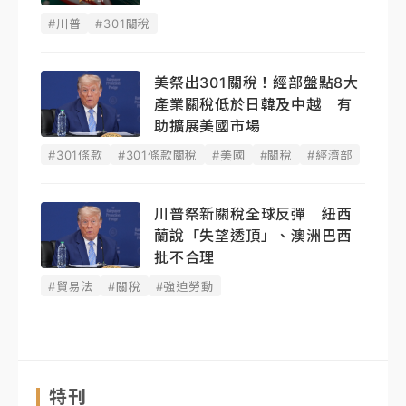
#川普
#301關稅
美祭出301關稅！經部盤點8大
產業關稅低於日韓及中越 有
助擴展美國市場
#301條款
#301條款關稅
#美國
#關稅
#經濟部
川普祭新關稅全球反彈 紐西
蘭說「失望透頂」、澳洲巴西
批不合理
#貿易法
#關稅
#強迫勞動
特刊