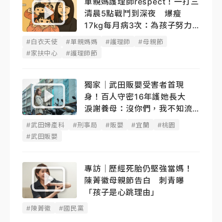
單親媽護理師respect！一打三
清晨5點戰鬥到深夜 爆瘦
17kg每月病3次：為孩子努力
撐
#白衣天使
#單親媽媽
#護理師
#母親節
#家扶中心
#護理師節
獨家｜武田販嬰受害者首現
身！百人守密16年護她長大
淚謝養母：沒你們，我不知流
浪到哪
#武田婦產科
#刑事局
#販嬰
#宜蘭
#桃園
#武田販嬰
專訪｜歷經死胎仍堅強當媽！
陳菁徽母親節告白 刺青曝
「孩子是心跳理由」
#陳菁徽
#國民黨