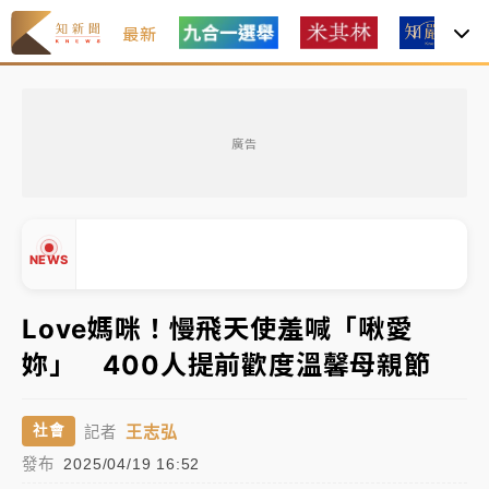
最新
油價持續凍漲！ 中油宣布下周一汽柴油價格維持不變
廣告
中颱白海豚進逼！台北喜來登圍籬傾倒砸傷人 民權西
路鷹架倒塌壓2車
有片｜
白海豚暴風圈逼近！新北淡水赫見龍捲風 榕樹
NEWS
連根拔起
中颱白海豚風雨來了！中部以北防豪雨 今晚、明天影
Love媽咪！慢飛天使羞喊「啾愛
響最劇烈
妳」 400人提前歡度溫馨母親節
白海豚逼近！北市水門只出不進 未移置車輛最高罰
▲
4800＋拖吊費
▼
王志弘
社會
記者
油價持續凍漲！ 中油宣布下周一汽柴油價格維持不變
發布
2025/04/19 16:52