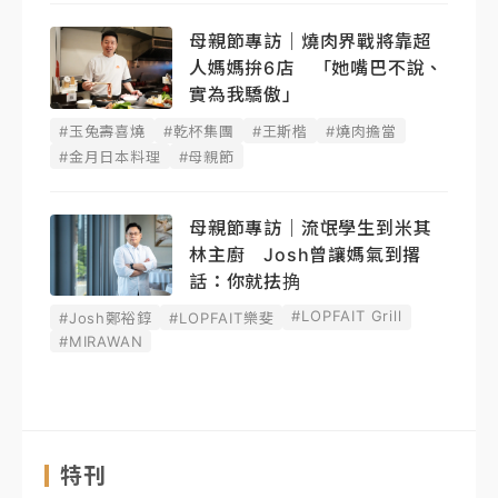
母親節專訪｜燒肉界戰將靠超
人媽媽拚6店 「她嘴巴不說、
實為我驕傲」
#玉兔壽喜燒
#乾杯集團
#王斯楷
#燒肉擔當
#金月日本料理
#母親節
母親節專訪｜流氓學生到米其
林主廚 Josh曾讓媽氣到撂
話：你就抾捔
#LOPFAIT Grill
#Josh鄭裕錞
#LOPFAIT樂斐
#MIRAWAN
特刊