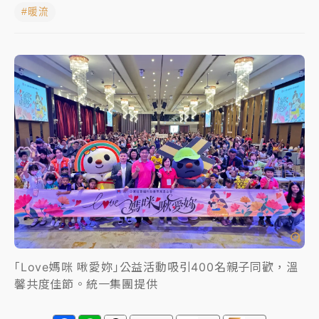
#暖流
中颱白海豚進逼！台北喜來登圍籬傾倒砸傷人 民權西
路鷹架倒塌壓2車
有片｜
白海豚暴風圈逼近！新北淡水赫見龍捲風 榕樹
連根拔起
中颱白海豚風雨來了！中部以北防豪雨 今晚、明天影
響最劇烈
白海豚逼近！北市水門只出不進 未移置車輛最高罰
4800＋拖吊費
｢Love媽咪 啾愛妳｣公益活動吸引400名親子同歡，溫
馨共度佳節。統一集團提供