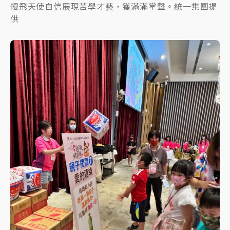
慢飛天使自信展現苦學才藝，獲滿滿掌聲。統一集團提
供