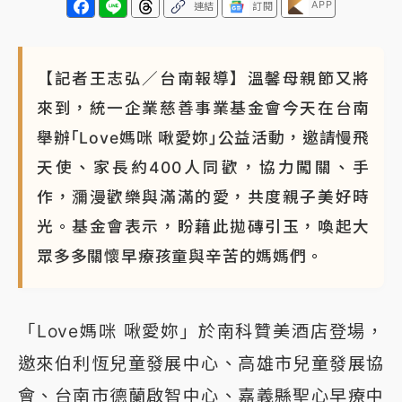
APP
連結
訂閱
【記者王志弘／台南報導】溫馨母親節又將
來到，統一企業慈善事業基金會今天在台南
舉辦｢Love媽咪 啾愛妳｣公益活動，邀請慢飛
天使、家長約400人同歡，協力闖關、手
作，瀰漫歡樂與滿滿的愛，共度親子美好時
光。基金會表示，盼藉此拋磚引玉，喚起大
眾多多關懷早療孩童與辛苦的媽媽們。
「Love媽咪 啾愛妳」於南科贊美酒店登場，
邀來伯利恆兒童發展中心、高雄市兒童發展協
會、台南市德蘭啟智中心、嘉義縣聖心早療中