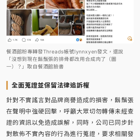
餐酒館粉專轉發Threads帳號lynnxyen發文，還說
「沒想到現在鬍鬚張的排骨都改用合成肉了（圖
一）？」取自餐酒館臉書
全面蒐證並保留法律追訴權
針對不實謠言對品牌商譽造成的損害，鬍鬚張
在聲明中強硬回擊，呼籲大眾切勿轉傳未經查
證的資訊以免造成誤解，同時，公司已同步針
對散佈不實內容的行為進行蒐證，要求相關發