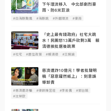
下午環流移入 中北部劇烈豪
雨、防6米巨浪
#白海豚颱風
#海豚跳
#外圍環流
#豪雨
「史上最有錢政府」社宅大跳
水！民團怒13萬戶砍剩3萬 賴
清德挨批選後跳票
#社宅
#居住政策
#賴清德
#王婉諭
慈濟遭詐10億元！學者批聲明
稿「惡意躍然紙上」：刻意誤
導卸責
#慈濟遭詐騙
#律師陳昱瑄
#李易儒
#郭台銘
#沈榮欽