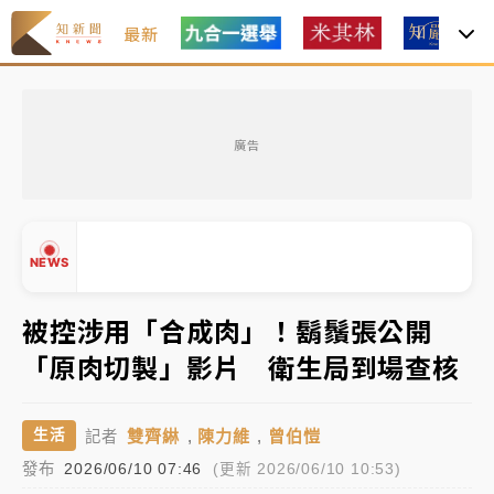
最新
父親節玩樂園！六福村今明2天「爸爸免費」 遠雄海洋
買1送1
廣告
白海豚逼近！新北高灘地停車場下午4時強制拖吊 中午
開放水門周邊紅黃線停車
中颱白海豚環流掠北海！今明防劇烈降雨 東部高溫飆
NEWS
38度
周末精選｜
慈濟遭詐10億完整始末曝！律師掮客大玩兩
被控涉用「合成肉」！鬍鬚張公開
面手法 郭台銘、蔡英文成關鍵
「原肉切製」影片 衛生局到場查核
本周爆款短影音｜
柯文哲帶電子手鐶拄拐杖現身／周玉
▲
蔻蔡玉真開撕爆料
▼
雙齊綝
,
陳力維
,
曾伯愷
生活
記者
周末精選｜
跨境網購族注意！EZ Way若改由政府委
發布
2026/06/10 07:46
(更新 2026/06/10 10:53)
任 預算難關如何解？