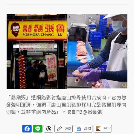
蔣萬安的建中同學！47歲法律學霸戰桃園 公開上任首
要3件事
父親節玩樂園！六福村今明2天「爸爸免費」 遠雄海洋
買1送1
白海豚逼近！新北高灘地停車場下午4時強制拖吊 中午
開放水門周邊紅黃線停車
中颱白海豚環流掠北海！今明防劇烈降雨 東部高溫飆
38度
周末精選｜
慈濟遭詐10億完整始末曝！律師掮客大玩兩
面手法 郭台銘、蔡英文成關鍵
「鬍鬚張」遭網路影射指唐山排骨使用合成肉，官方怒
發聲明澄清，強調「唐山里肌豬排採用完整豬里肌原肉
本周爆款短影音｜
柯文哲帶電子手鐶拄拐杖現身／周玉
蔻蔡玉真開撕爆料
切製，並非重組肉產品」。取自FB@鬍鬚張
周末精選｜
跨境網購族注意！EZ Way若改由政府委
APP
連結
訂閱
任 預算難關如何解？