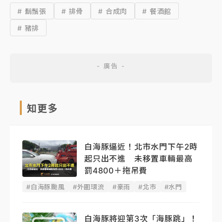
# 鬍鬚張
# 排骨
# 合成肉
# 餐酒館
# 豬排
知更多
白海豚逼近！北市水門下午2時
起只出不進 未移置車輛最高
罰4800＋拖吊費
#白海豚颱風
#外圍環流
#豪雨
#北市
#水門
白海豚將迎第3次「海豚跳」！