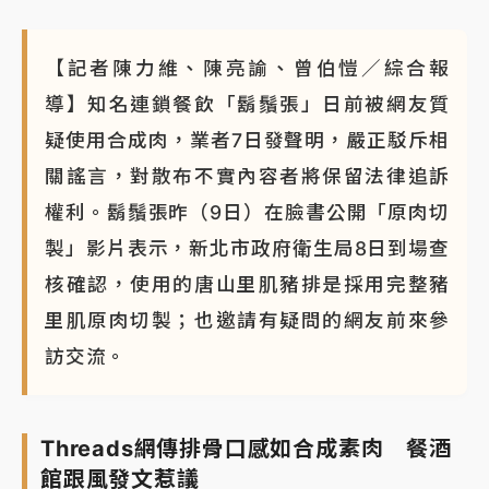
蔣萬安的建中同學！47歲法律學霸戰桃園 公開上任首
要3件事
【記者陳力維、陳亮諭、曾伯愷／綜合報
導】知名連鎖餐飲「鬍鬚張」日前被網友質
疑使用合成肉，業者7日發聲明，嚴正駁斥相
關謠言，對散布不實內容者將保留法律追訴
權利。鬍鬚張昨（9日）在臉書公開「原肉切
製」影片表示，新北市政府衛生局8日到場查
核確認，使用的唐山里肌豬排是採用完整豬
里肌原肉切製；也邀請有疑問的網友前來參
訪交流。
Threads網傳排骨口感如合成素肉 餐酒
館跟風發文惹議