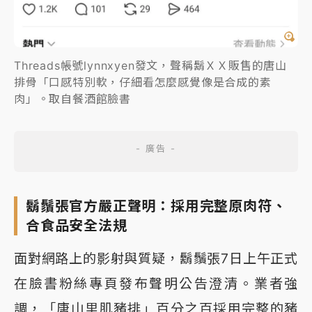
Threads帳號lynnxyen發文，聲稱鬍ＸＸ販售的唐山
排骨「口感特別軟，仔細看怎麼感覺像是合成的素
肉」。取自餐酒館臉書
鬍鬚張官方嚴正聲明：採用完整原肉符、
合食品安全法規
面對網路上的影射與質疑，鬍鬚張7日上午正式
在臉書粉絲專頁發布聲明公告澄清。業者強
調，「唐山里肌豬排」百分之百採用完整的豬