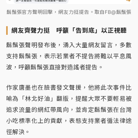
鬍鬚張官方聲明回擊，網友力挺提告。取自FB@鬍鬚張
網友齊聲力挺 呼籲「告到底」以正視聽
鬍鬚張聲明發布後，湧入大量網友留言，多數
支持鬍鬚張，表示若業者不提告將難以平息風
波，呼籲鬍鬚張直接對造謠者提告。
作家唐墨也在臉書發文聲援，他將此次事件比
喻為「林北好油」翻版，提醒大眾不要輕易被
追求流量的網紅帶風向，並肯定鬍鬚張在台灣
小吃標準化上的貢獻，表態支持業者循法律途
徑解決。