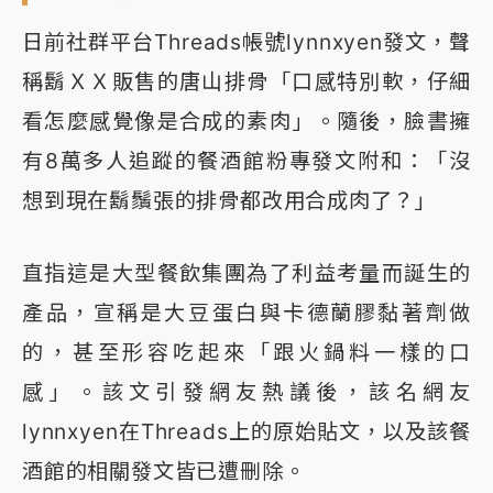
日前社群平台Threads帳號lynnxyen發文，聲
稱鬍ＸＸ販售的唐山排骨「口感特別軟，仔細
看怎麼感覺像是合成的素肉」。隨後，臉書擁
有8萬多人追蹤的餐酒館粉專發文附和：「沒
想到現在鬍鬚張的排骨都改用合成肉了？」
直指這是大型餐飲集團為了利益考量而誕生的
產品，宣稱是大豆蛋白與卡德蘭膠黏著劑做
的，甚至形容吃起來「跟火鍋料一樣的口
感」。該文引發網友熱議後，該名網友
lynnxyen在Threads上的原始貼文，以及該餐
酒館的相關發文皆已遭刪除。