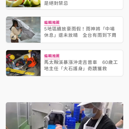
是絕對禁忌
編輯推薦
5地區續放豪雨假！雨神將「中場
休息」還未放晴 全台有雨到下周
編輯推薦
馬太鞍溪暴漲沖走吉普車 60歲工
地主任「大石護身」奇蹟獲救