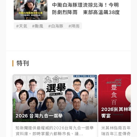
中颱白海豚環流掠北海！今明
防劇烈降雨 東部高溫飆38度
#天氣
#颱風
#白海豚
#降雨
特刊
2026米其林專
2026 台灣九合一選舉
饗宴
知新聞提供最權威的2026台灣九合一選舉
米其林指南百年之
資料庫。即時掌握六都縣市長、議...
瑞百年三星傳奇、台