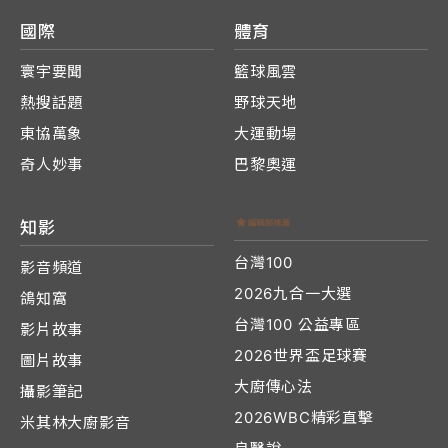
國際
體育
寰宇要聞
籃球風雲
熱搜話題
野球天地
東協萬象
大運動場
奇人妙事
巴黎奧運
知影
台灣100
影音頻道
2026九合一大選
鴿知窩
台灣100 公益專區
影片故事
2026世界盃足球賽
圖片故事
大廚傳心法
攝影筆記
2026WBC精彩直擊
米其林大廚影音