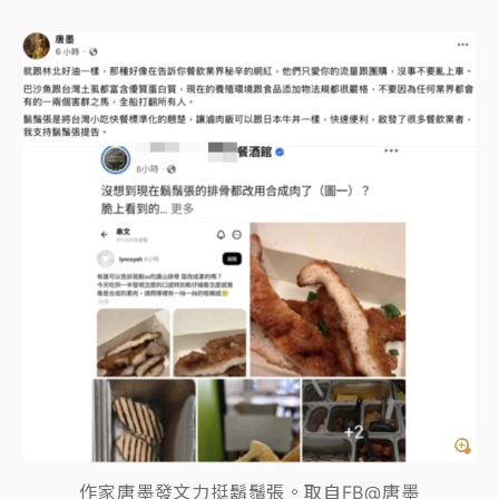
作家唐墨發文力挺鬍鬚張。取自FB@唐墨