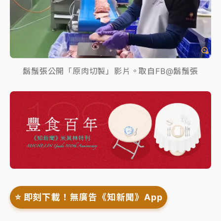
鬍鬚張公開「原肉切製」影片。取自FB@鬍鬚張
⭐️ 即刻下載！無廣告《知新聞》App