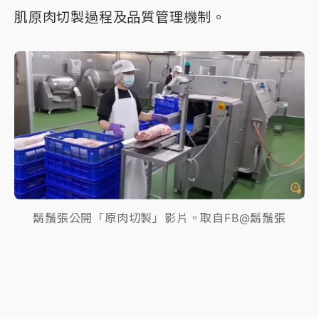
肌原肉切製過程及品質管理機制。
鬍鬚張公開「原肉切製」影片。取自FB@鬍鬚張