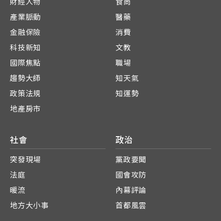
財經人物
食尚
產業脈動
醫藥
金融保險
消費
科技新知
文教
國際焦點
職場
趨勢大師
知天氣
政策法規
知運勢
地產房市
社會
政治
突發現場
黨政要聞
法庭
國會攻防
暖流
內幕評論
地方大小事
首都風雲