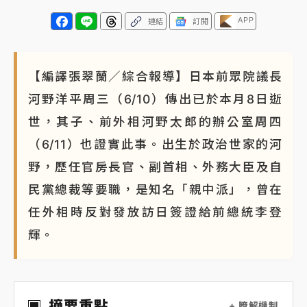
APP
連結
訂閱
【編譯張翠蘭／綜合報導】日本前眾院議長
河野洋平周三（6/10）傳出已於本月8日逝
世，其子、前外相河野太郎的辦公室周四
（6/11）也證實此事。出生於政治世家的河
野，歷任官房長官、副首相、外務大臣及自
民黨總裁等要職，是知名「親中派」，曾在
任外相時反對發放訪日簽證給前總統李登
輝。
摘要重點
+ 瞭解機制