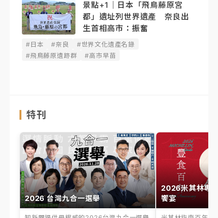
景點+1｜日本「飛鳥藤原宮
都」遺址列世界遺產 奈良出
生首相高市：振奮
#日本
#奈良
#世界文化遺產名錄
#飛鳥藤原遺跡群
#高市早苗
特刊
2026米其林專
2026 台灣九合一選舉
饗宴
知新聞提供最權威的2026台灣九合一選舉
米其林指南百年之