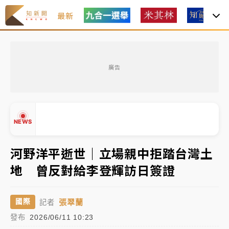
最新
女律師陳昱瑄詐慈濟10億！黃金158kg遭查扣畫面曝光
廣告
暑假過三周才推「E宿新北打卡趣」！抽獎程序複雜 觀
旅局回應了
中信慈善基金會想增加董事人數！辜仲諒向法院聲請遭
NEWS
駁 理由曝光
故宮《龍藏經》特展第2檔！今線上預約開賣一度塞車
河野洋平逝世｜立場親中拒踏台灣土
周六起展出延長至晚上7時
地 曾反對給李登輝訪日簽證
台東農業處長涉圖利渡假村！東檢抗告成功 今重開羈
▲
押庭
▼
張翠蘭
國際
記者
父親節泡湯了！中颱白海豚雨彈轟3天 「紅到發紫」降
發布
2026/06/11 10:23
雨熱區曝