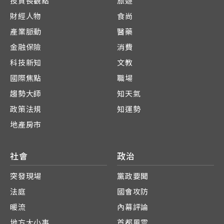
投資長觀點
旅遊
財經人物
食尚
產業脈動
醫藥
金融保險
消費
科技新知
文教
國際焦點
職場
趨勢大師
知天氣
政策法規
知運勢
地產房市
社會
政治
突發現場
黨政要聞
法庭
國會攻防
暖流
內幕評論
地方大小事
首都風雲