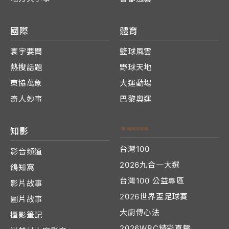
國際
體育
寰宇要聞
籃球風雲
熱搜話題
野球天地
東協萬象
大運動場
奇人妙事
巴黎奧運
知影
台灣100
影音頻道
2026九合一大選
鴿知窩
台灣100 公益專區
影片故事
2026世界盃足球賽
圖片故事
大廚傳心法
攝影筆記
2026WBC精彩直擊