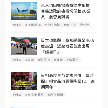
東京羽田機場險釀空中相撞
客機遭政府機橫切僅差20公
尺！航管員飆罵
#ANA
#日本
#羽田機場
#空中相撞
#全日空
日本也熱翻！高知縣飆至40.8
度高溫 近畿地區首度出現
「酷暑日」
#日本
#高溫
#和歌山
#近畿
#酷暑日
日相高市早苗要求最快「這時
間」把食品消費稅降至1% 為
期兩年
#日本
#食品消費稅
#高市早苗