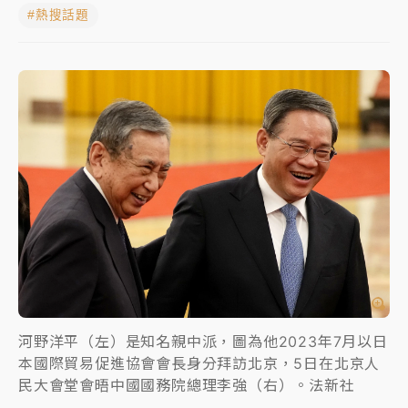
#熱搜話題
女律師陳昱瑄詐慈濟10億！黃金158kg遭查扣畫面曝光
暑假過三周才推「E宿新北打卡趣」！抽獎程序複雜 觀
旅局回應了
中信慈善基金會想增加董事人數！辜仲諒向法院聲請遭
駁 理由曝光
故宮《龍藏經》特展第2檔！今線上預約開賣一度塞車
周六起展出延長至晚上7時
台東農業處長涉圖利渡假村！東檢抗告成功 今重開羈
押庭
父親節泡湯了！中颱白海豚雨彈轟3天 「紅到發紫」降
雨熱區曝
河野洋平（左）是知名親中派，圖為他2023年7月以日
本國際貿易促進協會會長身分拜訪北京，5日在北京人
民大會堂會晤中國國務院總理李強（右）。法新社