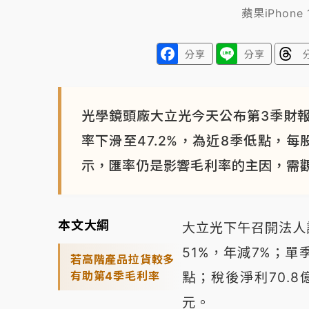
蘋果iPhon
分享
分享
光學鏡頭廠大立光今天公布第3季財
率下滑至47.2%，為近8季低點，每
示，匯率仍是影響毛利率的主因，需
本文大綱
大立光下午召開法人說
51%，年減7%；單
若高階產品拉貨較多
有助第4季毛利率
點；稅後淨利70.8億
元。