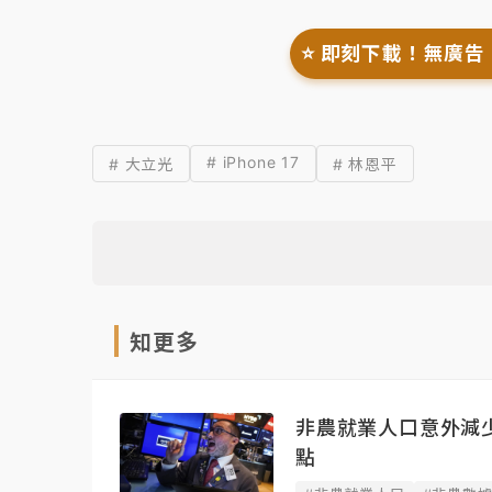
⭐️ 即刻下載！無廣告
# iPhone 17
# 大立光
# 林恩平
知更多
非農就業人口意外減
點