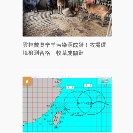
雲林戴奧辛羊污染源成謎！牧場環
境檢測合格 牧草成關鍵
生活