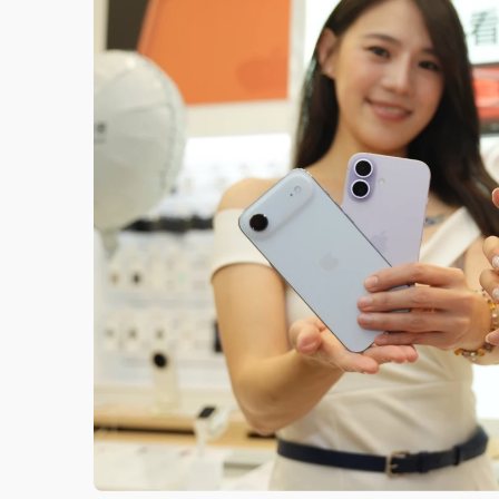
故宮《龍藏經》特展第2檔！今線上預約開賣
台東農業處長涉圖利渡假村！東檢抗告成功 
父親節泡湯了！中颱白海豚雨彈轟3天 「紅