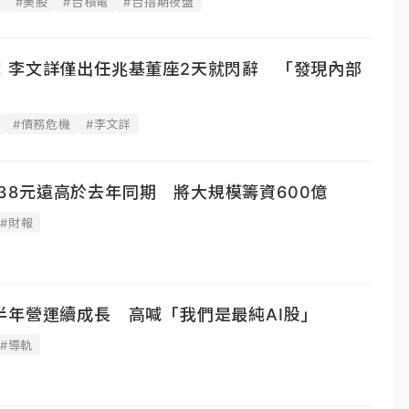
據
#美股
#台積電
#台指期夜盤
！李文詳僅出任兆基董座2天就閃辭 「發現內部
#債務危機
#李文詳
6.38元遠高於去年同期 將大規模籌資600億
#財報
半年營運續成長 高喊「我們是最純AI股」
#導軌