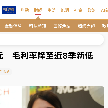
焦點
財經
生活
能源
社會
政治
AI
扣畫面曝光
金融保險
科技新知
國際焦點
趨勢大師
政
序複雜 觀旅局回應了
院聲請遭駁 理由曝光
一度塞車 周六起展出延長至晚上7時
3元 毛利率降至近8季新低
今重開羈押庭
產業脈動
到發紫」降雨熱區曝
扣畫面曝光
序複雜 觀旅局回應了
院聲請遭駁 理由曝光