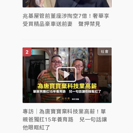
兆基屋管前董座涉掏空7億！奢華享
受買精品豪車送前妻 聲押禁見
社會
專訪｜為唐寶寶棄科技業高薪！單
親爸獨扛15年養育路 兒一句話讓
他眼眶紅了