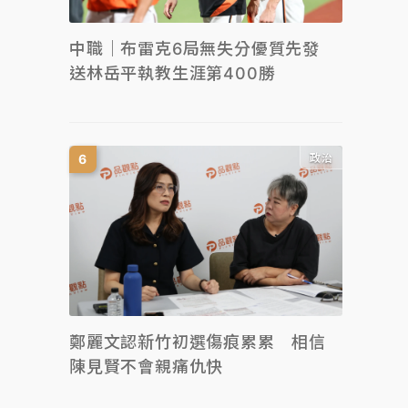
中職｜布雷克6局無失分優質先發
送林岳平執教生涯第400勝
政治
鄭麗文認新竹初選傷痕累累 相信
陳見賢不會親痛仇快