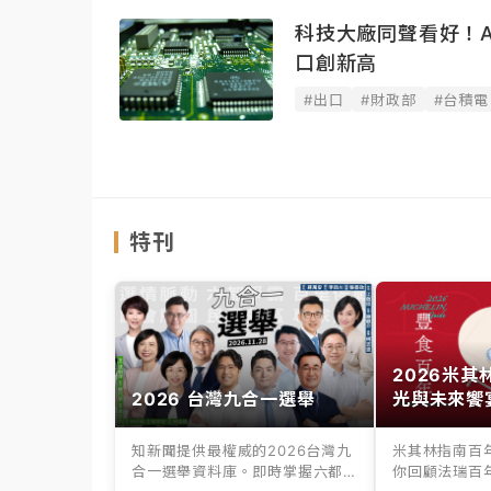
科技大廠同聲看好！A
口創新高
#出口
#財政部
#台積電
特刊
2026米
2026 台灣九合一選舉
光與未來饗
知新聞提供最權威的2026台灣九
米其林指南百
合一選舉資料庫。即時掌握六都
你回顧法瑞百