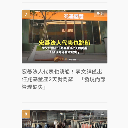
財經
宏碁法人代表也跳船！李文詳僅出
任兆基董座2天就閃辭 「發現內部
管理缺失」
生活