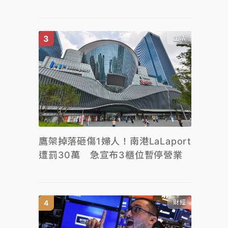
生活
鷹架掉落砸傷1婦人！南港LaLaport
遭罰30萬 急宣布3櫃位暫停營業
財經