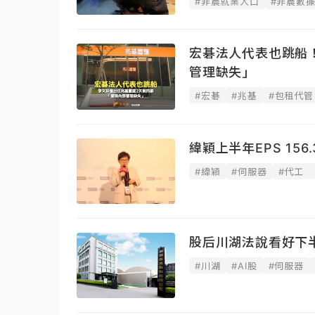
#非農就業人口
#非農數
宏碁法人代表也跳船
管理缺失」
#宏碁
#兆基
#包租代管
緯穎上半年EPS 15
#緯穎
#伺服器
#代工
股后川湖法說看好下
#川湖
#AI股
#伺服器