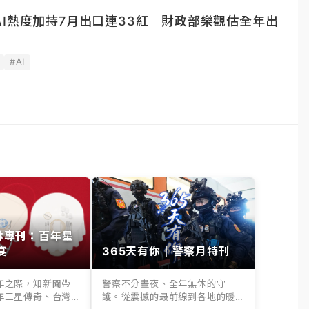
I熱度加持7月出口連33紅 財政部樂觀估全年出
#AI
其林專刊：百年星
宴
365天有你｜警察月特刊
年之際，知新聞帶
警察不分晝夜、全年無休的守
年三星傳奇、台灣
護。從震撼的最前線到各地的暖