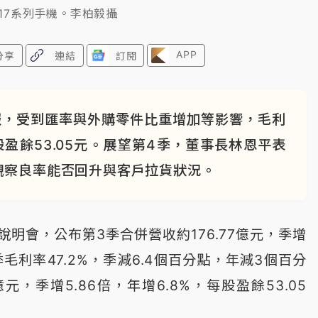
e 17系列手機。李柏毅攝
APP
分享
連結
訂閱
報，受到匯率與外購零件比重增加等影響，毛利
股盈餘53.05元。展望第4季，董事長林恩平表
觀察良率能否回升與客戶拉貨狀況。
明會，公布第3季合併營收約176.77億元，季增
季毛利率47.2%，季減6.4個百分點，年減3個百分
元，季增5.86倍，年增6.8%，每股盈餘53.05