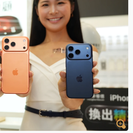
一度塞車 周六起展出延長至晚上7時
今重開羈押庭
到發紫」降雨熱區曝