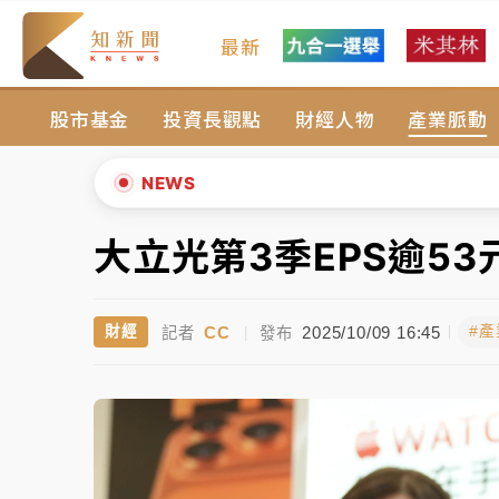
最新
女律師陳昱瑄詐慈濟10億！黃金158kg遭查
股市基金
投資長觀點
財經人物
產業脈動
暑假過三周才推「E宿新北打卡趣」！抽獎程
中信慈善基金會想增加董事人數！辜仲諒向法
NEWS
故宮《龍藏經》特展第2檔！今線上預約開賣
大立光第3季EPS逾5
▲
台東農業處長涉圖利渡假村！東檢抗告成功 
▼
CC
2025/10/09 16:45
財經
#
記者
|
發布
父親節泡湯了！中颱白海豚雨彈轟3天 「紅
女律師陳昱瑄詐慈濟10億！黃金158kg遭查
暑假過三周才推「E宿新北打卡趣」！抽獎程
中信慈善基金會想增加董事人數！辜仲諒向法