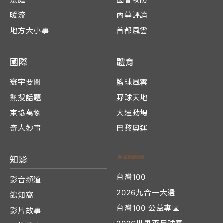
暖流
內幕評論
地方大小事
首都風雲
國際
體育
寰宇要聞
籃球風雲
熱搜話題
野球天地
東協萬象
大運動場
奇人妙事
巴黎奧運
知影
台灣100
影音頻道
2026九合一大選
鴿知窩
台灣100 公益專區
影片故事