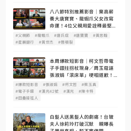
八八節特別推薦影音｜棄高薪
養大唐寶寶、龍蝦爪父女改寫
命運！4位父親用愛詮釋最堅韌
後盾
#父親節
#龍蝦爪
#唐氏症
#唐寶寶
#黃思翰
#星展銀行
#黃世杰
#唇顎裂
本周爆款短影音｜柯文哲帶電
子手鐶拄拐杖現身／周玉蔻誣
張淑娟「滾床單」哽咽道歉！
蔡玉真開撕爆料
#爆款短影音
#張淑娟
#柯文哲
#蔡玉真
#電子手鐶
#漢光42號
#漢光
#陳卡特
#田壘接班人
白髮人送黑髮人的劇痛！台玻
夫人徐莉玲打破沉默 親曝長