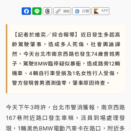
APP
連結
訂閱
【記者於維奕／綜合報導】近日發生多起高
齡駕駛肇事，造成多人死傷，社會輿論譁
然，今天台北市南京西路也發生74歲曾姓男
子，駕駛BMW臨停疑似暴衝，造成路旁12輛
機車、4輛自行車受損及1名女性行人受傷，
警方發現曾男酒測值零，肇事原因待查。
今天下午3時許，台北市警消獲報，南京西路
167巷附近路口發生車禍，派員到場處理發
現，1輛黑色BMW電動汽車卡在路口，附近多