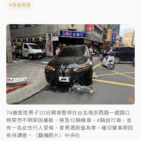
#突發現場
中颱白海豚進逼！台北喜來登圍籬傾倒砸傷人 民權西
路鷹架倒塌壓2車
有片｜
白海豚暴風圈逼近！新北淡水赫見龍捲風 榕樹
連根拔起
中颱白海豚風雨來了！中部以北防豪雨 今晚、明天影
響最劇烈
白海豚逼近！北市水門只出不進 未移置車輛最高罰
4800＋拖吊費
74歲曾姓男子20日開車暫停在台北南京西路一處路口
時突然不明原因暴衝，殃及12輛機車、4輛自行車，並
有一名女性行人受傷，曾男酒測值為零，確切肇事原因
有待調查。（翻攝照片）中央社