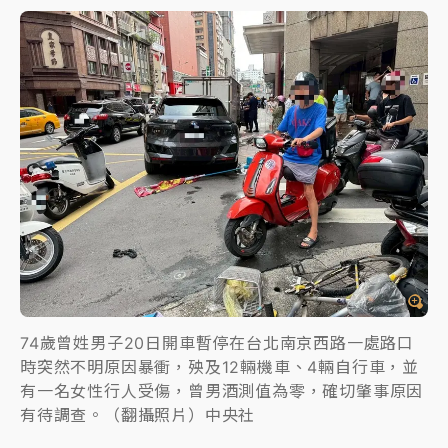
74歲曾姓男子20日開車暫停在台北南京西路一處路口
時突然不明原因暴衝，殃及12輛機車、4輛自行車，並
有一名女性行人受傷，曾男酒測值為零，確切肇事原因
有待調查。（翻攝照片）中央社