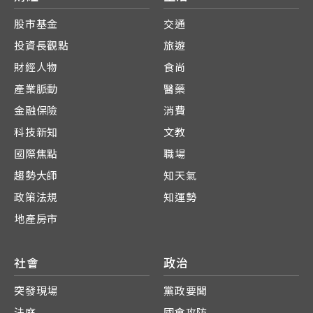
股市基金
交通
投資長觀點
旅遊
財經人物
食尚
產業脈動
醫藥
金融保險
消費
科技新知
文教
國際焦點
職場
趨勢大師
知天氣
政策法規
知運勢
地產房市
社會
政治
突發現場
黨政要聞
法庭
國會攻防