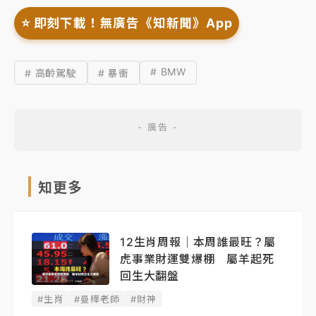
⭐️ 即刻下載！無廣告《知新聞》App
# BMW
# 高齡駕駛
# 暴衝
知更多
12生肖周報｜本周誰最旺？屬
虎事業財運雙爆棚 屬羊起死
回生大翻盤
#生肖
#曼樺老師
#財神