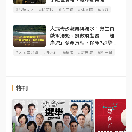
子離世真相、駁不實傳聞
#台玻夫人
#徐莉玲
#徐子翔
#林文晴
#小刀
大武崙沙灘再傳溺水！救生員
戲水溺斃、搜救艇翻覆 「離
岸流」奪命真相、保命3步驟必
學
#大武崙沙灘
#外木山
#基隆
#離岸流
#救生員
特刊