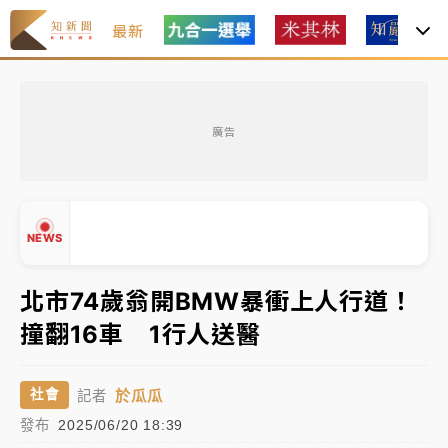
最新
油價持續凍漲！ 中油宣布下周一汽柴油價格維持不變
廣告
中颱白海豚進逼！台北喜來登圍籬傾倒砸傷人 民權西
路鷹架倒塌壓2車
有片｜
白海豚暴風圈逼近！新北淡水赫見龍捲風 榕樹
NEWS
連根拔起
中颱白海豚風雨來了！中部以北防豪雨 今晚、明天影
北市74歲翁開BMW暴衝上人行道！
響最劇烈
撞翻16車 1行人送醫
白海豚逼近！北市水門只出不進 未移置車輛最高罰
▲
4800＋拖吊費
▼
於瓜瓜
社會
記者
油價持續凍漲！ 中油宣布下周一汽柴油價格維持不變
發布
2025/06/20 18:39