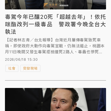
毒駕今年已釀20死「超越去年」！依托
咪酯改列一級毒品 警政署今晚全台大
執法
【記者林志青／台北報導】台灣近月屢傳毒駕致死車
禍，即使政府大動作向毒駕宣戰，仍無法遏止，桃園本
月11日晚間又發生毒駕拒檢撞死2路人、毒蟲也慘死的
慘劇，同日台中梧棲也發生小客車自撞路樹翻覆，車上
2026/06/18 15:30
3人2死，駕駛遺體也檢出ｋ他命，今年以來全台毒駕已
社會
突發現場
釀20死，超越去年的19死。 由於毒駕以「喪屍煙彈」
依托咪酯為主要元兇，法務部毒品審議委員會昨天（17
日）下午審議通過，將依托咪酯列為一級毒品，未來製
造、運輸或販賣依托咪酯，最重可判死刑，施用者最重
可判5年。警政署今晚也將執行「全國同步取締毒駕專
案勤務」，署長張榮興將坐鎮新北市警局，展現打擊毒
駕決心。