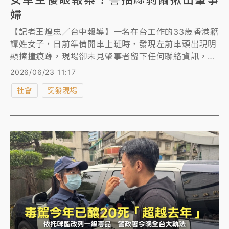
婦
【記者王煌忠／台中報導】一名在台工作的33歲香港籍
譚姓女子，日前準備開車上班時，發現左前車頭出現明
顯擦撞痕跡，現場卻未見肇事者留下任何聯絡資訊，讓
她相當無奈而報警求助，警方調閱周邊監視器畫面，經
2026/06/23 11:17
過耐心比對及追查，通知王姓女駕駛到案，她辯稱並未
社會
突發現場
察覺碰撞，由於監視畫面及車輛擦撞痕跡相同，王女罪
證確鑿遭警方依法開罰，也讓譚女對台灣警方的辦案效
率留下深刻印象。