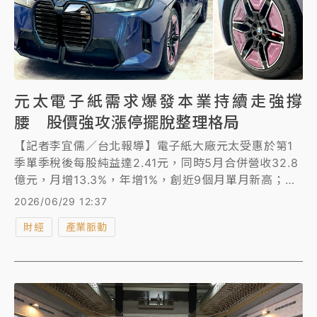
元太電子紙需求爆發本業持續走強撐
腰 股價強攻漲停擺脫整理格局
【記者李宜儒／台北報導】電子紙大廠元太受惠於第1
季單季稅後每股純益達2.41元，同時5月合併營收32.8
億元，月增13.3%，年增1%，創近9個月單月新高；累
計今年前5月合併營收148.09億元，年增1.3%，創同期
2026/06/29 12:37
史上新高。加上股價近期完成整理，今（29日）開高漲
財經
產業脈動
停，大漲19.5元，強鎖214.5元。