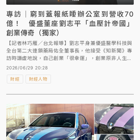
專訪｜窮到蓋報紙睡辦公室到營收70
億！ 優盛董座劉志平「血壓計帝國」
創業傳奇（獨家）
【記者林巧雁／台北報導】劉志平身兼優盛醫學科技與
全台第二大連鎖藥局佑全董事長，他接受《知新聞》專
訪時謙虛地說，自己創業「很幸運」，創業原非人生計
劃，一開始因緣際會與朋友投資賣電子文具，曾窮到跟
2026/06/29 20:28
創業夥伴在辦公室蓋報紙睡覺，後因他研發出台灣首家
財經
財經人物
電子血壓計，出口外銷一砲而紅，甚至在東南亞比日本
品牌更受歡迎，也開啟他的創業人生，如今優盛加上佑
全藥局1年營收合計約達70億元。