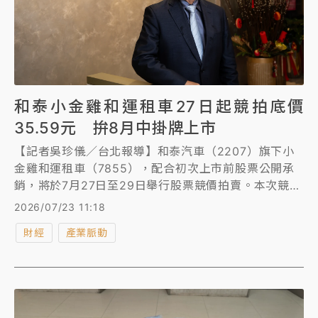
和泰小金雞和運租車27日起競拍底價
35.59元 拚8月中掛牌上市
【記者吳珍儀／台北報導】和泰汽車（2207）旗下小
金雞和運租車（7855），配合初次上市前股票公開承
銷，將於7月27日至29日舉行股票競價拍賣。本次競拍
底價為每股35.59元，採價高者優先得標，預計於7月
2026/07/23 11:18
31日開標，7月21日興櫃收盤均價為105.05元。
財經
產業脈動