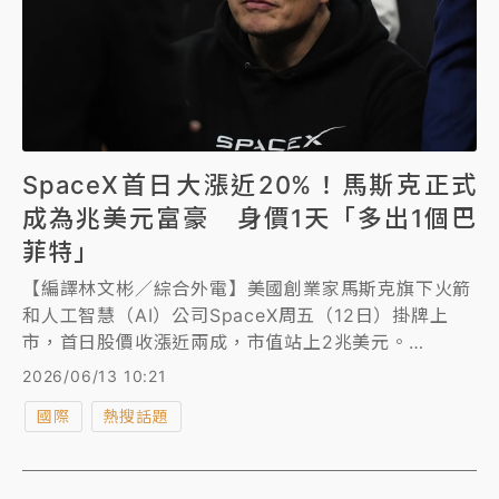
SpaceX首日大漲近20%！馬斯克正式
成為兆美元富豪 身價1天「多出1個巴
菲特」
【編譯林文彬／綜合外電】美國創業家馬斯克旗下火箭
和人工智慧（AI）公司SpaceX周五（12日）掛牌上
市，首日股價收漲近兩成，市值站上2兆美元。
SpaceX股價大漲帶動馬斯克身價單日暴增近1400億美
2026/06/13 10:21
元，成為全球首名兆美元富豪，財富是全球市值最高企
國際
熱搜話題
業輝達執行長黃仁勳逾6倍。