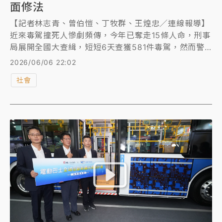
面修法
【記者林志青、曾伯愷、丁牧群、王煌忠／連線報導】
近來毒駕撞死人慘劇頻傳，今年已奪走15條人命，刑事
局展開全國大查緝，短短6天查獲581件毒駕，然而警
方疲於奔命，毒駕仍抓不完，成不定時炸彈。行政院4
2026/06/06 22:02
日召集法務部、交通部等各部會，拍板14措施，將修法
社會
全面提高毒駕刑度，依托咪酯從第二級升為第一級毒
品，製造販賣最重可判死刑；毒駕不只吊銷駕照、沒入
車輛、同車者也將連坐罰；對於電子煙成為依托咪酯主
要載具，衛福部也將修改《菸害防治法》，持有電子煙
最重罰10萬並沒入，另增訂販賣輸入、供應電子煙刑
責，相關修法將陸續提出，全面向毒駕宣戰。