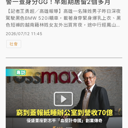
警一查身分GG！早逾期居留2個多月
【記者王勇超／高雄報導】高雄一名陳姓男子昨日深夜
駕駛黑色BMW 520i轎車，載著身穿緊身爆乳上衣、黑
色短褲的越南籍林姓女友外出買宵夜，途中行經鳳山區
鎮南街時，遭警方攔查。警方要求林女提供身分證字
2026/07/12 11:45
號，她卻當場愣住、支支吾吾說不出來，警方進一步查
社會
詢赫然發現，她的居留效期早在今年4月25日就已屆
滿，逾期居留2個多月，當場依法移送移民署處理。