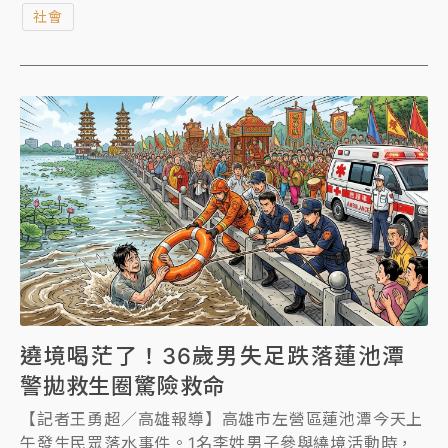
社會
清。
遶境喝茫了！36歲男失足跌落蓮池潭
警拋救生圈驚險救命
【記者王勇超／高雄報導】高雄市左營區蓮池潭今天上
午發生民眾落水事件。1名李姓男子參與繞境活動時，