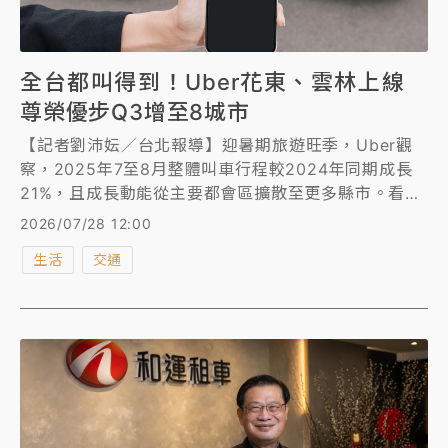
全台都叫得到！Uber花東、雲林上線
尊榮優步Q3增至8城市
【記者劉沛妘／台北報導】迎暑期旅遊旺季，Uber觀
察，2025年7至8月整體叫車行程較2024年同期成長
21%，且成長動能從主要都會區擴散至更多縣市。看好
花東觀光與在地移動場景回溫，Uber與合作車隊宣布
2026/07/28 12:00
叫車服務正式拓展至花蓮、台東、雲林，完成全台版
生活
交通
圖；另外，為滿足商務差旅、國際旅客與高端用戶需
求，「尊榮優步」預計於第三季由台北、新北及桃園，
拓展至新竹、台中、台南、高雄共8大主要城市。