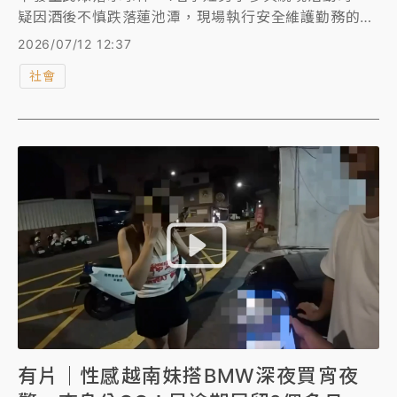
疑因酒後不慎跌落蓮池潭，現場執行安全維護勤務的警
力及人員立即發現，拋擲救生圈協助脫困，並由警消送
2026/07/12 12:37
醫治療，所幸無生命危險。
社會
有片｜性感越南妹搭BMW深夜買宵夜