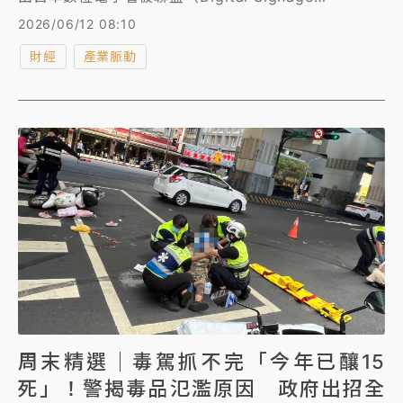
Consortium; DSC）主辦之2026日本數位電子看板優
2026/06/12 08:10
異獎（Digital Signage Award），成為獎項成立以來
財經
產業脈動
第一個海外獲獎企業。
周末精選｜毒駕抓不完「今年已釀15
死」！警揭毒品氾濫原因 政府出招全