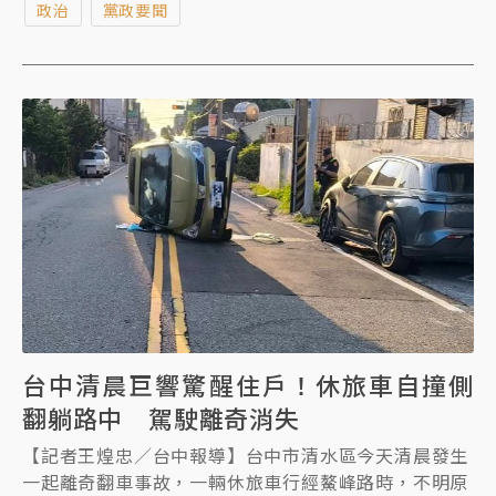
政治
黨政要聞
能被徵召，民調還有意義嗎？」對此，陳清龍強調一切
以勝選為最高目標，並否認針對個人；而被捲入風暴核
心的吳皇昇也首度發聲，表示未參與任何協調過程，尊
重黨中央及地方黨部機制，盼各方化解分歧，共同為民
眾黨在台中扎根努力。
台中清晨巨響驚醒住戶！休旅車自撞側
翻躺路中 駕駛離奇消失
【記者王煌忠／台中報導】台中市清水區今天清晨發生
一起離奇翻車事故，一輛休旅車行經鰲峰路時，不明原