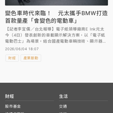
變色車時代來臨！ 元太攜手BMW打造
首款量產「會變色的電動車」
【記者李宜儒／台北報導】電子紙領導廠商E Ink元太
今（4日）發表創新的車載顯示解決方案，以「電子紙
電動巴士」為場景，結合國產電動車輛技術、顯示器驅
動 IC 設計與電子紙顯示技術的研發成果，充分將電子
2026/06/04 18:07
紙運用在車內空間與車體外觀，讓交通運具同時成為創
財經
產業脈動
新的訊息傳遞媒介。目前完整車載顯示解決方案已導入
新北市紅26公車路線實際營運。
財經
生活
股市基金
交通