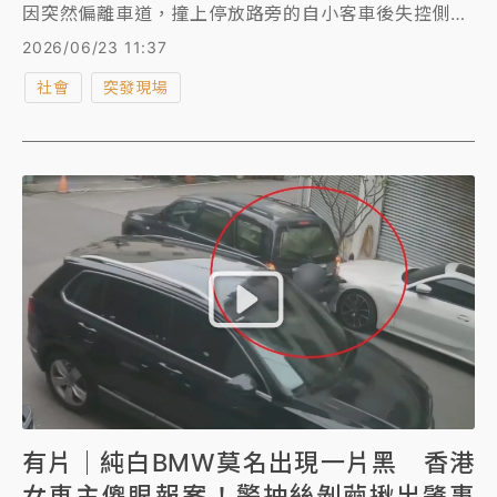
因突然偏離車道，撞上停放路旁的自小客車後失控側
翻，車體橫躺在道路中央，而肇事駕駛在事故發生後竟
2026/06/23 11:37
自行從車內爬出，隨即離開現場不知去向。警方獲報到
社會
突發現場
場處理後，透過監視器畫面迅速掌握44歲陳姓男子身
分，將通知其到案，進一步釐清事故原因及是否涉及相
關違規情事。
有片｜純白BMW莫名出現一片黑 香港
女車主傻眼報案！警抽絲剝繭揪出肇事