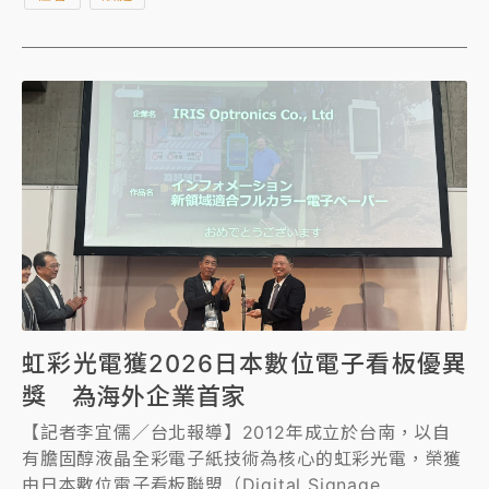
但他未現身，本月3日再依台中地院囑託，派法警、書
記官到吳乃仁台北住處拘提他，但沒找到人。據了解，
吳乃仁神隱多日，已於昨天(11日)遭拘提到案，台中法
院訊後裁定管收，已解送台中看守所附設管收所。
虹彩光電獲2026日本數位電子看板優異
獎 為海外企業首家
【記者李宜儒／台北報導】2012年成立於台南，以自
有膽固醇液晶全彩電子紙技術為核心的虹彩光電，榮獲
由日本數位電子看板聯盟（Digital Signage