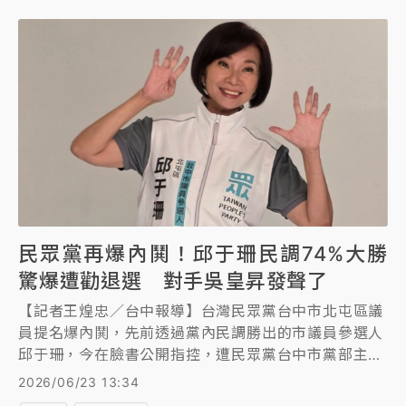
民眾黨再爆內鬨！邱于珊民調74%大勝
驚爆遭勸退選 對手吳皇昇發聲了
【記者王煌忠／台中報導】台灣民眾黨台中市北屯區議
員提名爆內鬨，先前透過黨內民調勝出的市議員參選人
邱于珊，今在臉書公開指控，遭民眾黨台中市黨部主委
陳清龍勸退，質疑黨部有意改徵召民調落敗的前台中市
2026/06/23 13:34
新聞局長吳皇昇參選，直言「如果贏的人要退、輸的人