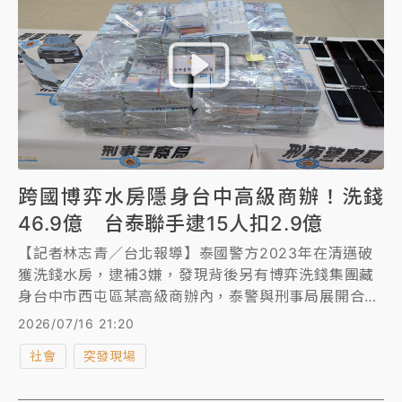
跨國博弈水房隱身台中高級商辦！洗錢
46.9億 台泰聯手逮15人扣2.9億
【記者林志青／台北報導】泰國警方2023年在清邁破
獲洗錢水房，逮補3嫌，發現背後另有博弈洗錢集團藏
身台中市西屯區某高級商辦內，泰警與刑事局展開合
作，順利在今年3月、4月及6月，先後逮捕主嫌沈姓男
2026/07/16 21:20
子（43歲）等共15人，發現沈男等人過去6年內，涉及
社會
突發現場
洗錢泰銖折合台幣約46.9億元，不法獲利15.9億元，檢
警查扣成員名下動產、不動產合計市值2.9億元。台中