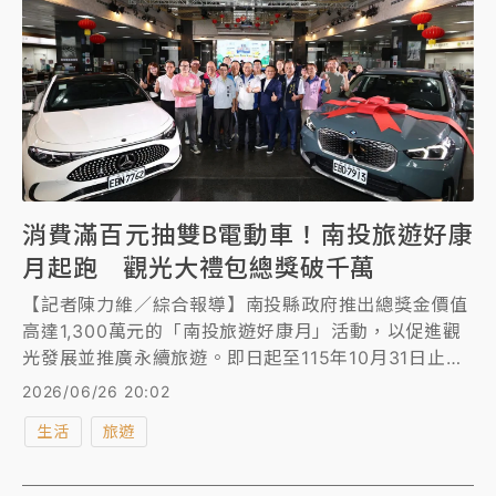
消費滿百元抽雙B電動車！南投旅遊好康
月起跑 觀光大禮包總獎破千萬
【記者陳力維／綜合報導】南投縣政府推出總獎金價值
高達1,300萬元的「南投旅遊好康月」活動，以促進觀
光發展並推廣永續旅遊。即日起至115年10月31日止，
民眾只要在南投縣內消費滿100元，即可登錄發票換取
2026/06/26 20:02
抽獎券。活動最大獎更祭出BMW iX1與Benz CLA兩款
生活
旅遊
百萬電動車，期盼藉此吸引國內外旅客到訪，以低碳慢
遊的方式深度體驗南投的山林與文化魅力。