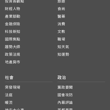
投資長觀點
旅遊
財經人物
食尚
產業脈動
醫藥
金融保險
消費
科技新知
文教
國際焦點
職場
趨勢大師
知天氣
政策法規
知運勢
地產房市
社會
政治
突發現場
黨政要聞
法庭
國會攻防
暖流
內幕評論