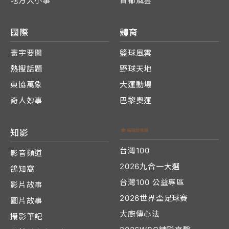
地方大小事
首都風雲
國際
體育
寰宇要聞
籃球風雲
熱搜話題
野球天地
東協萬象
大運動場
奇人妙事
巴黎奧運
知影
台灣100
影音頻道
2026九合一大選
鴿知窩
台灣100 公益專區
影片故事
2026世界盃足球賽
圖片故事
大廚傳心法
攝影筆記