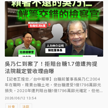
吳乃仁到案了！拒賠台糖1.7億遭拘提
法院裁定管收理由曝
【記者王煌忠／台中報導】台糖前董事長吳乃仁2004
年在職時，賤賣台糖土地，使台糖遭受1億1796萬餘元
損失，2020年遭判賠台糖1億1796萬餘元確定，但他
尚未還錢，台中地院加計利息追討，囑託台北地院執行
2026/06/12 13:54
吳乃仁的財產1.7億餘元，北院向3金融單位扣住吳乃仁
社會
法庭
的存款1700萬元後，北院多次傳喚吳乃仁到案說明，