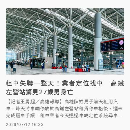
地檢署今天起訴15人，針對沈男如否認犯行，建請判處
12年以上有期徒刑。
租車失聯一整天！業者定位找車 高鐵
左營站驚見27歲男身亡
【記者王勇超／高雄報導】高雄陳姓男子前天租用汽
車，昨天將車輛停放於高鐵左營站租賃停車格後，遲未
完成還車手續。租車業者今天透過車輛定位系統尋車，
發現陳男倒臥車內，經報警處理，警方到場確認已無生
2026/07/12 16:33
命跡象，初步排除外力介入，詳細死因仍待檢方相驗釐