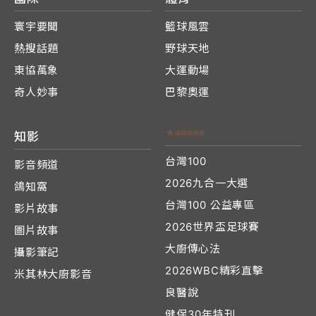
寰宇要聞
籃球風雲
熱搜話題
野球天地
東協萬象
大運動場
奇人妙事
巴黎奧運
知影
台灣100
影音頻道
2026九合一大選
鴿知窩
台灣100 公益專區
影片故事
2026世界盃足球賽
圖片故事
大廚傳心法
攝影筆記
2026WBC精彩直擊
米其林大廚影音
良醫說
健保30年特刊