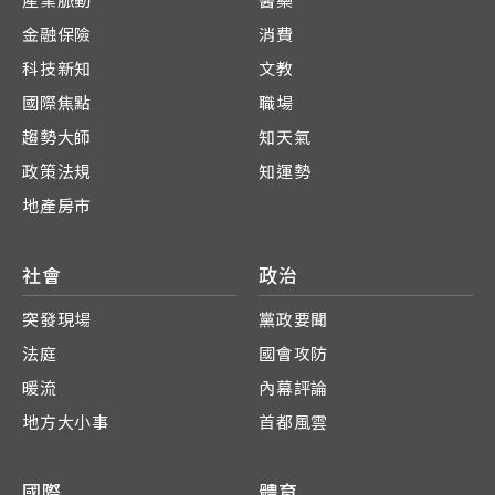
產業脈動
醫藥
金融保險
消費
科技新知
文教
國際焦點
職場
趨勢大師
知天氣
政策法規
知運勢
地產房市
社會
政治
突發現場
黨政要聞
法庭
國會攻防
暖流
內幕評論
地方大小事
首都風雲
國際
體育