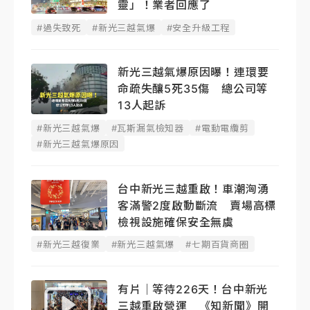
靈」！業者回應了
#過失致死
#新光三越氣爆
#安全升級工程
新光三越氣爆原因曝！連環要
命疏失釀5死35傷 總公司等
13人起訴
#新光三越氣爆
#瓦斯漏氣檢知器
#電動電纜剪
#新光三越氣爆原因
台中新光三越重啟！車潮洶湧
客滿警2度啟動斷流 賣場高標
檢視設施確保安全無虞
#新光三越復業
#新光三越氣爆
#七期百貨商圈
有片｜等待226天！台中新光
三越重啟營運 《知新聞》開