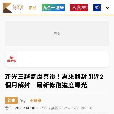
最新
「白海豚」雨炸新北！通報109件災情 侯友宜揭這類災
損最多
廣告
白海豚挾豪雨狂炸新北！時雨量破百毫米 水塔、雨棚
砸落毀車
最好玩的父親節！「爸氣集合」出發工程冒險島 邀社
NEWS
福孩童齊暢玩
強風長浪襲馬祖！「白海豚」逼近劃設警戒區 違規戲
新光三越氣爆善後！惠來路封閉近2
水觀浪恐重罰失血
個月解封 最新修復進度曝光
白海豚瘦身！中部以北防劇烈降水 本周天氣展望「多
▲
雨不穩定」
▼
王煌忠
社會
記者
「白海豚」雨炸新北！通報109件災情 侯友宜揭這類災
發布
2025/04/08 20:38
(更新 2025/04/08 20:59)
損最多