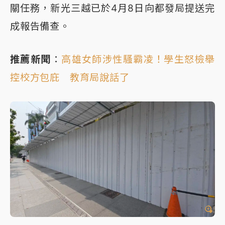
關任務，新光三越已於4月8日向都發局提送完
成報告備查。
推薦新聞
：
高雄女師涉性騷霸凌！學生怒檢舉
控校方包庇 教育局說話了