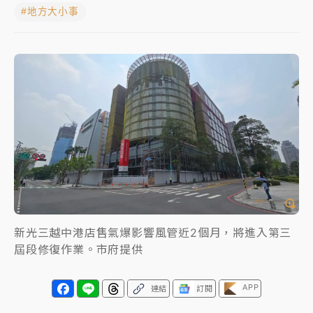
#地方大小事
白海豚挾豪雨狂炸新北！時雨量破百毫米 水塔、雨棚
砸落毀車
最好玩的父親節！「爸氣集合」出發工程冒險島 邀社
福孩童齊暢玩
強風長浪襲馬祖！「白海豚」逼近劃設警戒區 違規戲
水觀浪恐重罰失血
白海豚瘦身！中部以北防劇烈降水 本周天氣展望「多
雨不穩定」
新光三越中港店售氣爆影響風管近2個月，將進入第三
屆段修復作業。市府提供
APP
連結
訂閱