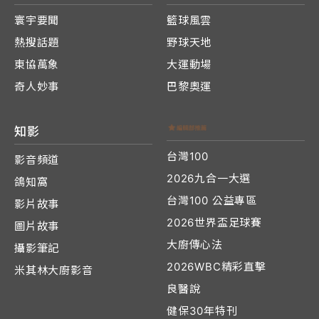
寰宇要聞
籃球風雲
熱搜話題
野球天地
東協萬象
大運動場
奇人妙事
巴黎奧運
知影
台灣100
影音頻道
2026九合一大選
鴿知窩
台灣100 公益專區
影片故事
2026世界盃足球賽
圖片故事
大廚傳心法
攝影筆記
2026WBC精彩直擊
米其林大廚影音
良醫說
健保30年特刊