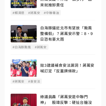
來就推卸責任
#賴清德
#蔣萬安
#中聯毒油
白海豚逼近北市有望放「颱風
整備假」？蔣萬安示警：8、9
日恐有豪大雨
#白海豚颱風
#蔣萬安
拋3建議補食安法漏洞！蔣萬安
喊訂定「反蓋牌條款」
#蔣萬安
#食安法
綠議員轟「蔣萬安是中聯門
神」 殷瑋反擊：硬扯台糖沒