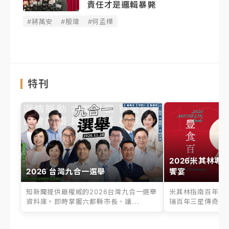
責任才是邏輯暴斃
#蔣萬安
#殷瑋
#何孟樺
特刊
2026米其林專
2026 台灣九合一選舉
饗宴
知新聞提供最權威的2026台灣九合一選舉
米其林指南百年之
資料庫。即時掌握六都縣市長、議...
瑞百年三星傳奇、台