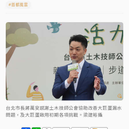
#首都風雲
女律師陳昱瑄詐慈濟10億！黃金158kg遭查扣畫面曝光
暑假過三周才推「E宿新北打卡趣」！抽獎程序複雜 觀
旅局回應了
中信慈善基金會想增加董事人數！辜仲諒向法院聲請遭
駁 理由曝光
故宮《龍藏經》特展第2檔！今線上預約開賣一度塞車
周六起展出延長至晚上7時
台東農業處長涉圖利渡假村！東檢抗告成功 今重開羈
押庭
父親節泡湯了！中颱白海豚雨彈轟3天 「紅到發紫」降
雨熱區曝
台北市長蔣萬安感謝土木技師公會協助改善大巨蛋漏水
問題，及大巨蛋啟用初期各項挑戰。梁建裕攝