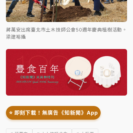
蔣萬安出席臺北市土木技師公會50週年慶典植樹活動。
梁建裕攝
⭐️ 即刻下載！無廣告《知新聞》App