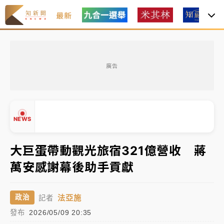
最新
女律師陳昱瑄詐慈濟10億！黃金158kg遭查扣畫面曝光
廣告
暑假過三周才推「E宿新北打卡趣」！抽獎程序複雜 觀
旅局回應了
中信慈善基金會想增加董事人數！辜仲諒向法院聲請遭
NEWS
駁 理由曝光
故宮《龍藏經》特展第2檔！今線上預約開賣一度塞車
大巨蛋帶動觀光旅宿321億營收 蔣
周六起展出延長至晚上7時
萬安感謝幕後助手貢獻
台東農業處長涉圖利渡假村！東檢抗告成功 今重開羈
▲
押庭
▼
法亞施
政治
記者
父親節泡湯了！中颱白海豚雨彈轟3天 「紅到發紫」降
發布
2026/05/09 20:35
雨熱區曝