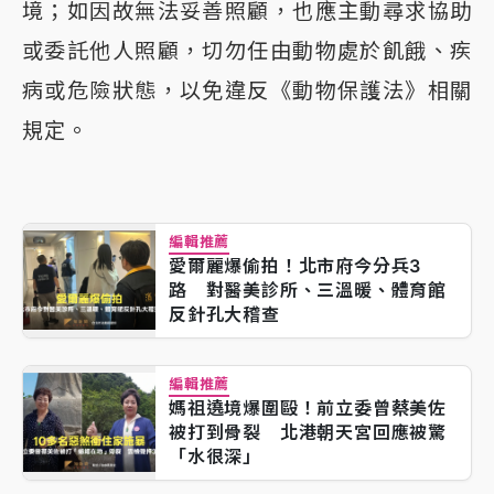
境；如因故無法妥善照顧，也應主動尋求協助
或委託他人照顧，切勿任由動物處於飢餓、疾
病或危險狀態，以免違反《動物保護法》相關
規定。
編輯推薦
愛爾麗爆偷拍！北市府今分兵3
路 對醫美診所、三溫暖、體育館
反針孔大稽查
編輯推薦
媽祖遶境爆圍毆！前立委曾蔡美佐
被打到骨裂 北港朝天宮回應被驚
「水很深」