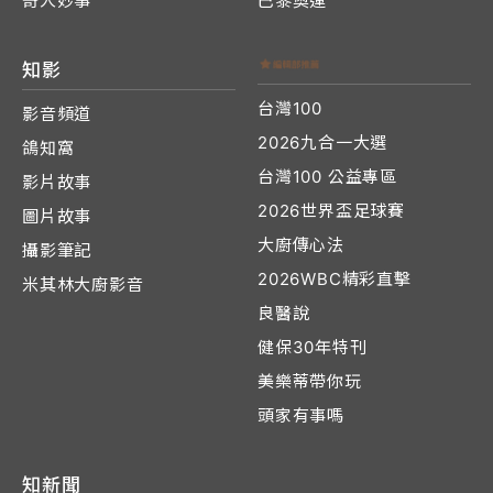
奇人妙事
巴黎奧運
知影
台灣100
影音頻道
2026九合一大選
鴿知窩
台灣100 公益專區
影片故事
2026世界盃足球賽
圖片故事
大廚傳心法
攝影筆記
2026WBC精彩直擊
米其林大廚影音
良醫說
健保30年特刊
美樂蒂帶你玩
頭家有事嗎
知新聞