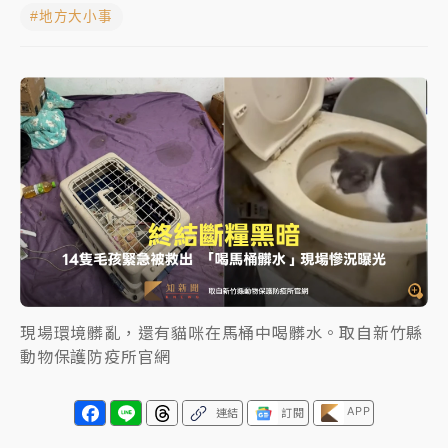
#地方大小事
中颱白海豚進逼！台北喜來登圍籬傾倒砸傷人 民權西
路鷹架倒塌壓2車
有片｜
白海豚暴風圈逼近！新北淡水赫見龍捲風 榕樹
連根拔起
中颱白海豚風雨來了！中部以北防豪雨 今晚、明天影
響最劇烈
白海豚逼近！北市水門只出不進 未移置車輛最高罰
4800＋拖吊費
現場環境髒亂，還有貓咪在馬桶中喝髒水。取自新竹縣
動物保護防疫所官網
APP
連結
訂閱