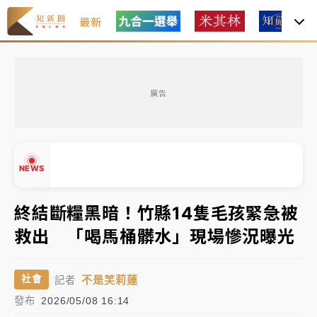
最新
油價持續凍漲！ 中油宣布下周一汽柴油價格維持不變
廣告
中颱白海豚進逼！台北喜來登圍籬傾倒砸傷人 民權西
路鷹架倒塌壓2車
有片｜
白海豚暴風圈逼近！新北淡水赫見龍捲風 榕樹
NEWS
連根拔起
中颱白海豚風雨來了！中部以北防豪雨 今晚、明天影
終結斷糧黑暗！竹縣14隻毛孩緊急被
響最劇烈
救出 「喝馬桶髒水」現場慘況曝光
白海豚逼近！北市水門只出不進 未移置車輛最高罰
▲
4800＋拖吊費
▼
不是芙莉蓮
社會
記者
油價持續凍漲！ 中油宣布下周一汽柴油價格維持不變
發布
2026/05/08 16:14