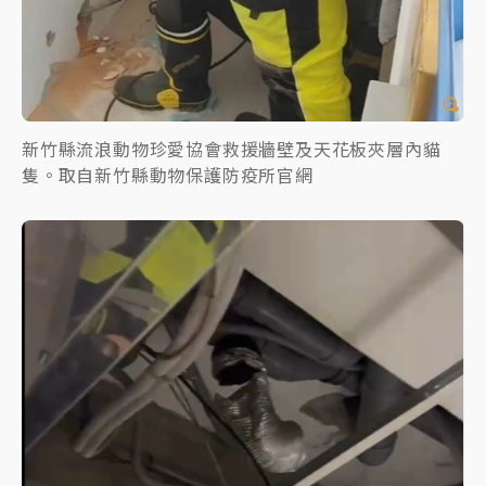
新竹縣流浪動物珍愛協會救援牆壁及天花板夾層內貓
隻。取自新竹縣動物保護防疫所官網