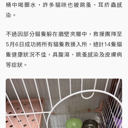
桶中喝髒水，許多貓咪也被跳蚤、耳疥蟲感
染。
不過因部分貓隻躲在牆壁夾層中，救援團隊至
5月6日成功將所有貓隻救援入所，總計14隻貓
隻健康狀況不佳，具腹瀉、跳蚤感染及皮膚病
等症狀。