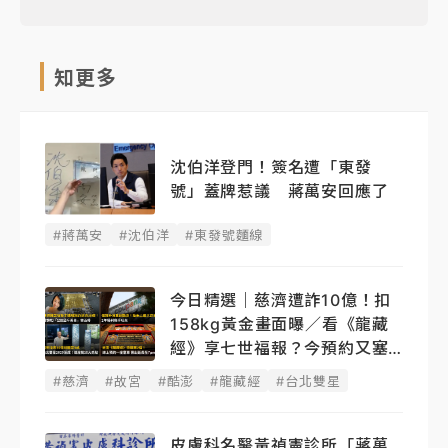
知更多
沈伯洋登門！簽名遭「東發
號」蓋牌惹議 蔣萬安回應了
#蔣萬安
#沈伯洋
#東發號麵線
今日精選｜慈濟遭詐10億！扣
158kg黃金畫面曝／看《龍藏
經》享七世福報？今預約又塞
了
#慈濟
#故宮
#酷澎
#龍藏經
#台北雙星
皮膚科名醫黃禎憲診所「蔣萬