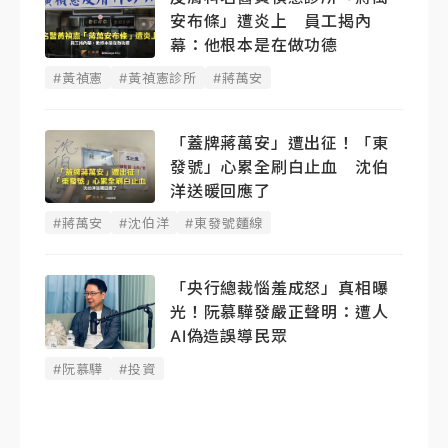
安布條」遭炎上 員工揭內
幕：他根本是在做功德
#黃禎憲
#黃禎憲診所
#蔣萬安
「蓋牌蔣萬安」遭出征！「東
發號」心累全刷白止血 沈伯
洋送暖回應了
#蔣萬安
#沈伯洋
#東發號麵線
「央行總裁惱羞成怒」真相曝
光！阮慕驊發嚴正聲明： 遭人
AI偽造誤導民眾
#阮慕驊
#投資