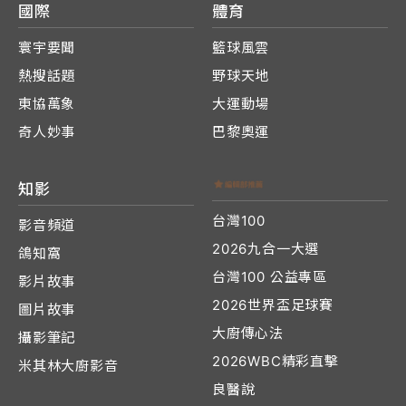
國際
體育
寰宇要聞
籃球風雲
熱搜話題
野球天地
東協萬象
大運動場
奇人妙事
巴黎奧運
知影
台灣100
影音頻道
2026九合一大選
鴿知窩
台灣100 公益專區
影片故事
2026世界盃足球賽
圖片故事
大廚傳心法
攝影筆記
2026WBC精彩直擊
米其林大廚影音
良醫說