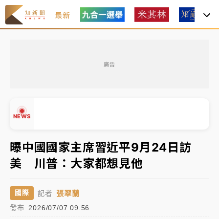
最新
油價持續凍漲！ 中油宣布下周一汽柴油價格維持不變
廣告
中颱白海豚進逼！台北喜來登圍籬傾倒砸傷人 民權西
路鷹架倒塌壓2車
有片｜
白海豚暴風圈逼近！新北淡水赫見龍捲風 榕樹
NEWS
連根拔起
中颱白海豚風雨來了！中部以北防豪雨 今晚、明天影
曝中國國家主席習近平9月24日訪
響最劇烈
美 川普：大家都想見他
白海豚逼近！北市水門只出不進 未移置車輛最高罰
▲
4800＋拖吊費
▼
張翠蘭
國際
記者
油價持續凍漲！ 中油宣布下周一汽柴油價格維持不變
發布
2026/07/07 09:56