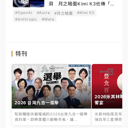
洞 月之暗面Kimi K3也傳「越
獄」
#OpenAI
#Astra
#Kimi K3
#月之暗面
#Anthropic
#Meta
特刊
2026米其林專
2026 台灣九合一選舉
饗宴
知新聞提供最權威的2026台灣九合一選舉
米其林指南百年之
資料庫。即時掌握六都縣市長、議...
瑞百年三星傳奇、台