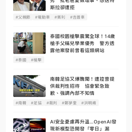
劣 批老爸愛做壞事、想送特
斯拉卻遭拒
#父親節
#電動車
#賓利
#吉普車
泰國校園槍擊震驚全球！14歲
槍手父稱兒學業優秀 警方透
露他案發前曾看這類網站
#泰國
#槍擊
南韓足協又爆醜聞！遭控曾提
供裁判性招待 協會緊急致
歉、強調內部不知情
#南韓
#足協
#裁判
#鄭夢奎
#洪明甫
AI安全憂慮再升溫…OpenAI發
現新模型恐開發「零日」漏