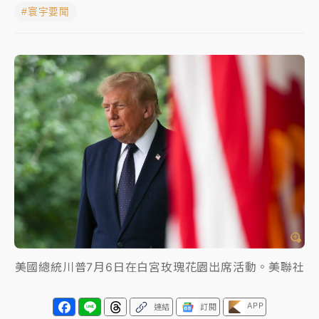
#寰宇要聞
中颱白海豚進逼！台北喜來登圍籬傾倒砸傷人 民權西
路鷹架倒塌壓2車
有片｜
白海豚暴風圈逼近！新北淡水赫見龍捲風 榕樹
連根拔起
中颱白海豚風雨來了！中部以北防豪雨 今晚、明天影
響最劇烈
白海豚逼近！北市水門只出不進 未移置車輛最高罰
4800＋拖吊費
美國總統川普7月6日在白宮玫瑰花園出席活動。美聯社
APP
連結
訂閱