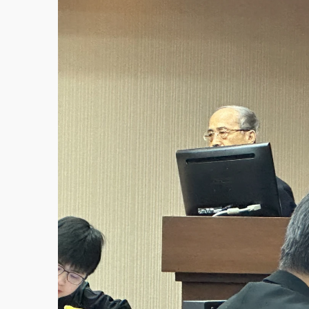
故宮《龍藏經》特展第2檔！今線上預約開賣
台東農業處長涉圖利渡假村！東檢抗告成功 
父親節泡湯了！中颱白海豚雨彈轟3天 「紅