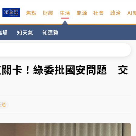
焦點
財經
生活
能源
社會
政治
AI
扣畫面曝光
職場
知天氣
知運勢
序複雜 觀旅局回應了
院聲請遭駁 理由曝光
一度塞車 周六起展出延長至晚上7時
道關卡！綠委批國安問題 交
今重開羈押庭
到發紫」降雨熱區曝
交通
扣畫面曝光
序複雜 觀旅局回應了
院聲請遭駁 理由曝光