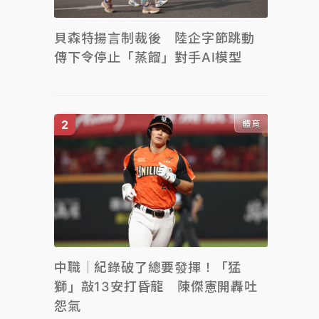
貝森特揚言制裁後 陸企字節跳動
傳下令停止「蒸餾」對手AI模型
體育
中職｜紀錄破了總要發揮！「猛
獅」敲13安打昏龍 陳傑憲開轟吐
怨氣