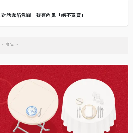
生對話露餡急關 疑有內鬼「絕不寬貸」