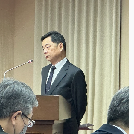
一度塞車 周六起展出延長至晚上7時
今重開羈押庭
到發紫」降雨熱區曝