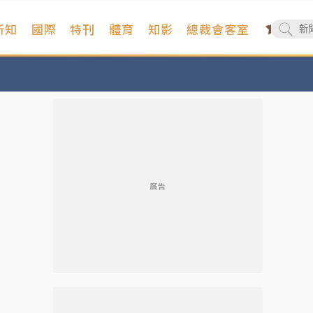
新知
國際
特刊
體育
知影
總裁會客室
廣告