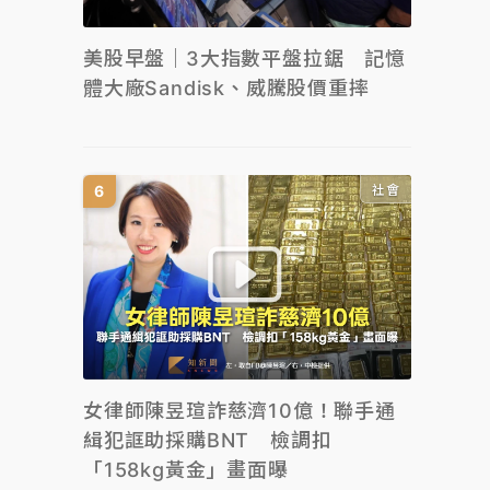
美股早盤｜3大指數平盤拉鋸 記憶
體大廠Sandisk、威騰股價重摔
社會
女律師陳昱瑄詐慈濟10億！聯手通
緝犯誆助採購BNT 檢調扣
「158kg黃金」畫面曝