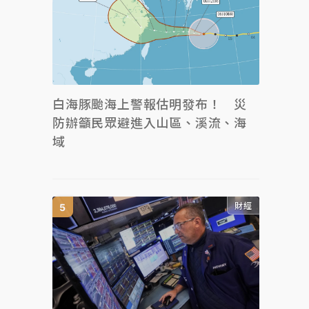
白海豚颱海上警報估明發布！ 災
防辦籲民眾避進入山區、溪流、海
域
財經