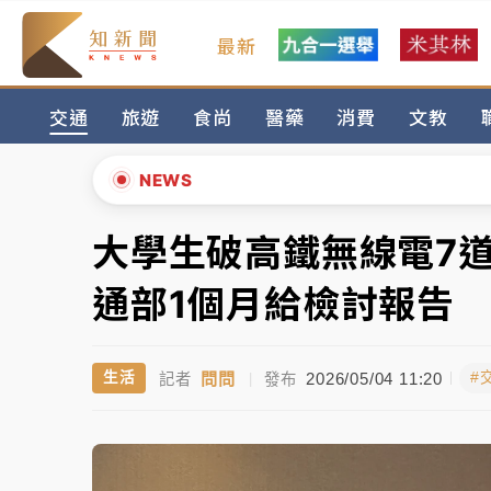
最新
女律師陳昱瑄詐慈濟10億！黃金158kg遭查
交通
旅遊
食尚
醫藥
消費
文教
暑假過三周才推「E宿新北打卡趣」！抽獎程
中信慈善基金會想增加董事人數！辜仲諒向法
NEWS
故宮《龍藏經》特展第2檔！今線上預約開賣
大學生破高鐵無線電7
▲
台東農業處長涉圖利渡假村！東檢抗告成功 
▼
通部1個月給檢討報告
父親節泡湯了！中颱白海豚雨彈轟3天 「紅
問問
2026/05/04 11:20
生活
#
記者
|
發布
女律師陳昱瑄詐慈濟10億！黃金158kg遭查
暑假過三周才推「E宿新北打卡趣」！抽獎程
中信慈善基金會想增加董事人數！辜仲諒向法