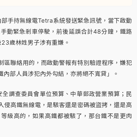
內部手持無線電Tetra系統發送緊急訊號，當下啟動
車手動緊急剎車停駛，前後延誤合計48分鐘，鐵路
23歲林姓男子涉有重嫌。
制區聯絡用的，而啟動警報有特別驗證程序，嫌犯
鐵內部人員涉犯內外勾結，亦將絕不寬貸」。
輸安全調查委員會單位預算、中華郵政營業預算；民
入侵高鐵無線電，是駭客還是密碼被盜拷，還是高
中等級高的，如果高鐵都被駭了，那台鐵不是更肉