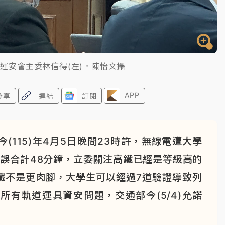
、運安會主委林信得(左)。陳怡文攝
APP
分享
連結
訂閱
115)年4月5日晚間23時許，無線電遭大學
誤合計48分鐘，立委關注高鐵已經是等級高的
鐵不是更肉腳，大學生可以經過7道驗證導致列
有軌道運具資安問題，交通部今(5/4)允諾