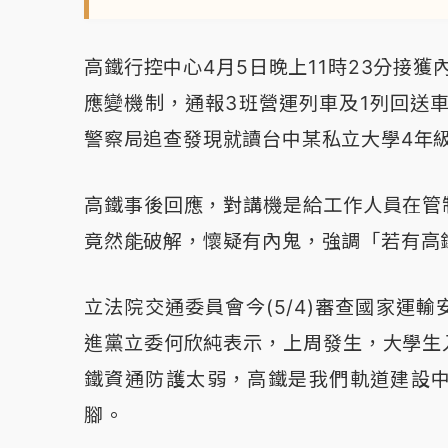
高鐵行控中心4月5日晚上11時23分接獲
應變機制，通報3班營運列車及1列回送
警察局追查發現就讀台中某私立大學4年級
高鐵事後回應，對講機是給工作人員在管
竟然能破解，懷疑有內鬼，強調「若有高
立法院交通委員會今(5/4)審查國家運
進黨立委何欣純表示，上周發生，大學生
鐵資通防護太弱，高鐵是我們軌道建設
腳。