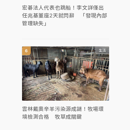
宏碁法人代表也跳船！李文詳僅出
任兆基董座2天就閃辭 「發現內部
管理缺失」
生活
雲林戴奧辛羊污染源成謎！牧場環
境檢測合格 牧草成關鍵