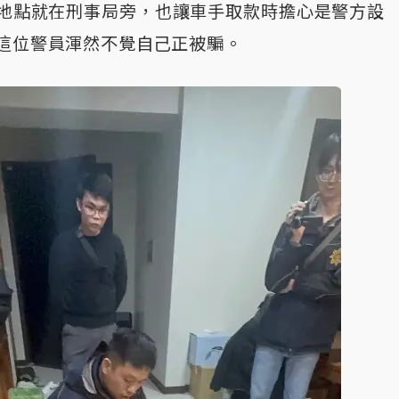
地點就在刑事局旁，也讓車手取款時擔心是警方設
這位警員渾然不覺自己正被騙。