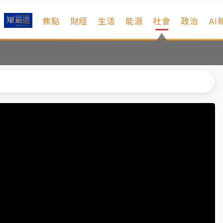
焦點
財經
生活
能源
社會
政治
AI
扣畫面曝光
序複雜 觀旅局回應了
院聲請遭駁 理由曝光
一度塞車 周六起展出延長至晚上7時
今重開羈押庭
到發紫」降雨熱區曝
扣畫面曝光
序複雜 觀旅局回應了
院聲請遭駁 理由曝光