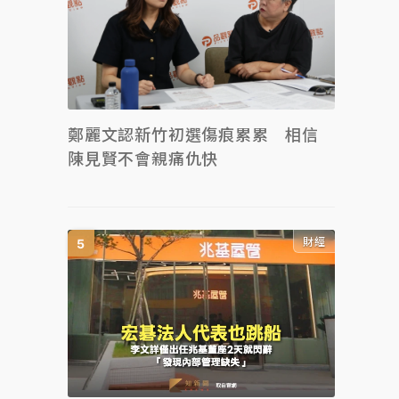
鄭麗文認新竹初選傷痕累累 相信
陳見賢不會親痛仇快
財經