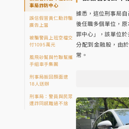
事局詐防中心
據悉，這位刑事局自
誤信假冒黃仁勳詐騙
後任職多個單位，原
廣告上當
罪中心」，該單位於
被騙警員上班空檔交
分配到金融股，由
付1095萬元
常。
風飛砂幫與竹聯幫攜
手組車手集團
刑事局扳回顏面逮
18人送辦
刑事局：警員與民眾
遭詐同感難過不捨