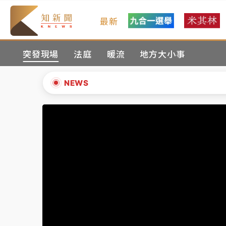
最新
女律師陳昱瑄詐慈濟10億！黃金158kg遭查
突發現場
法庭
暖流
地方大小事
暑假過三周才推「E宿新北打卡趣」！抽獎程
中信慈善基金會想增加董事人數！辜仲諒向法
NEWS
故宮《龍藏經》特展第2檔！今線上預約開賣
▲
台東農業處長涉圖利渡假村！東檢抗告成功 
▼
父親節泡湯了！中颱白海豚雨彈轟3天 「紅
女律師陳昱瑄詐慈濟10億！黃金158kg遭查
暑假過三周才推「E宿新北打卡趣」！抽獎程
中信慈善基金會想增加董事人數！辜仲諒向法