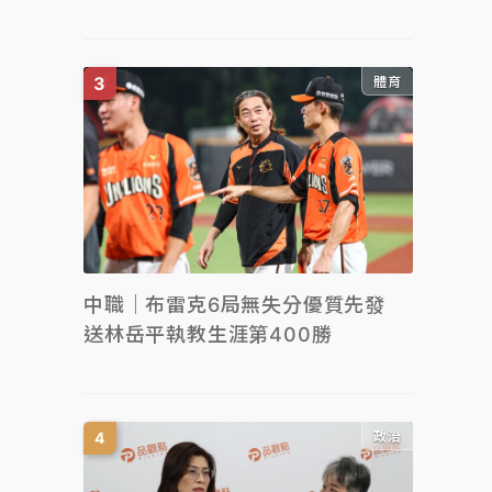
體育
中職｜布雷克6局無失分優質先發
送林岳平執教生涯第400勝
政治