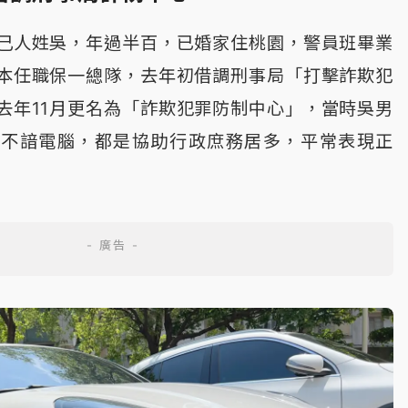
己人姓吳，年過半百，已婚家住桃園，警員班畢業
本任職保一總隊，去年初借調刑事局「打擊詐欺犯
去年11月更名為「詐欺犯罪防制中心」，當時吳男
於不諳電腦，都是協助行政庶務居多，平常表現正