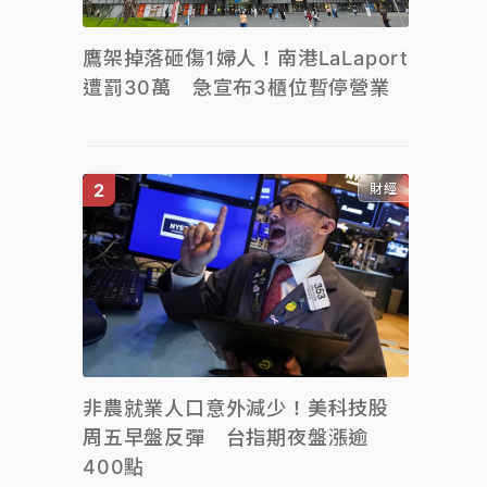
鷹架掉落砸傷1婦人！南港LaLaport
遭罰30萬 急宣布3櫃位暫停營業
財經
非農就業人口意外減少！美科技股
周五早盤反彈 台指期夜盤漲逾
400點