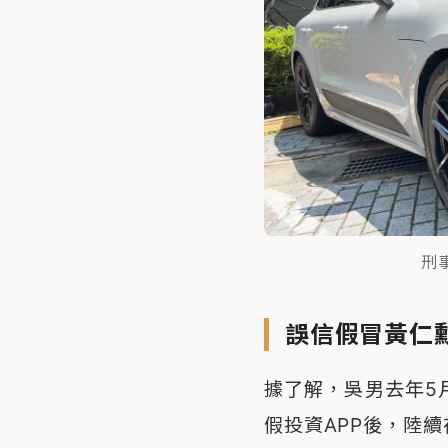
刑
誤信假冒黃仁
據了解，吳男去年5
假投資APP後，陸