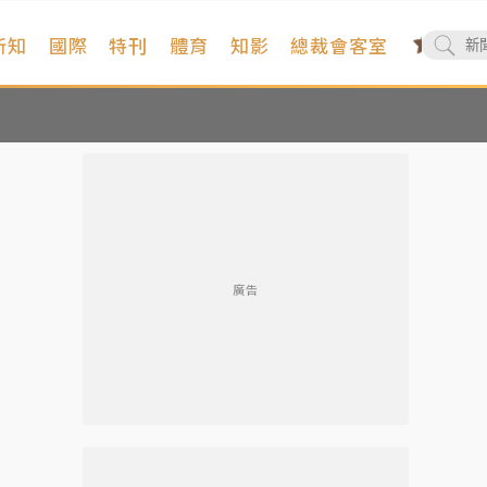
新知
國際
特刊
體育
知影
總裁會客室
廣告