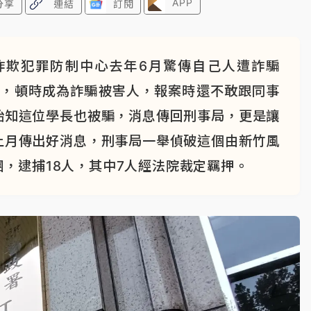
APP
分享
連結
訂閱
詐欺犯罪防制中心去年6月驚傳自己人遭詐騙
雄，頓時成為詐騙被害人，報案時還不敢跟同事
始知這位學長也被騙，消息傳回刑事局，更是讓
上月傳出好消息，刑事局一舉偵破這個由新竹風
，逮捕18人，其中7人經法院裁定羈押。