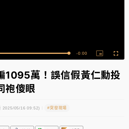
一度塞車 周六起展出延長至晚上7時
今重開羈押庭
到發紫」降雨熱區曝
Remaining
-
0:00
Loaded
:
Picture-
Fullsc
100.00%
in-
Picture
Time��
1095萬！誤信假黃仁勳投
同袍傻眼
#突發現場
 2025/05/16 09:52)