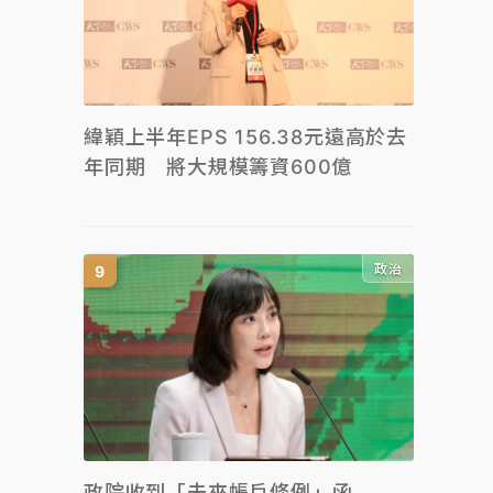
緯穎上半年EPS 156.38元遠高於去
年同期 將大規模籌資600億
政治
政院收到「未來帳戶條例」函