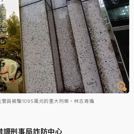
警員被騙1095萬元的重大刑案。林志青攝
借調刑事局詐防中心