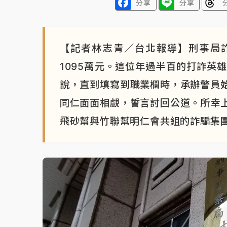
分享
分享
【記者林志青／台北報導】刑事局
1095萬元。這位年過半百的打詐英
說，直到填寫到職業欄時，承辦警員
同仁面面相覷，誓言討回公道。所幸
飛砂幫與竹聯幫明仁會共組的詐騙集團