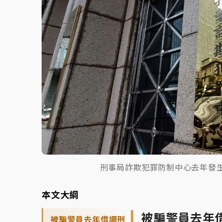
刑事局詐欺犯罪防制中心去年發生
本文大綱
被騙警員去年
被騙警員去年借調刑