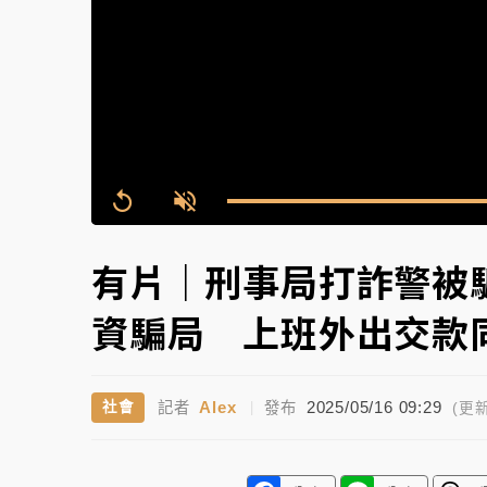
故宮《龍藏經》特展第2檔！今線上預約開賣
台東農業處長涉圖利渡假村！東檢抗告成功 
父親節泡湯了！中颱白海豚雨彈轟3天 「紅
Replay
Unmute
有片｜刑事局打詐警被騙
資騙局 上班外出交款
Alex
2025/05/16 09:29
社會
記者
|
發布
(更新