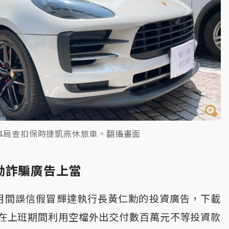
事局查扣保時捷凱燕休旅車。翻攝畫面
勳詐騙廣告上當
月間誤信假冒輝達執行長黃仁勳的投資廣告，下載
續在上班期間利用空檔外出交付數百萬元不等投資款