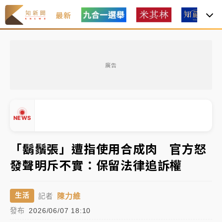
最新
金控第2季海外曝險破31兆創高 日本年增45%居冠
廣告
日職｜
林安可狀態正好卻因左膝疼痛下二軍 日媒感嘆
「好事多磨」
韓股最壞時期已過？大摩估去槓桿完成逾半 波動率降
NEWS
至2個月低
「白海豚」雨炸新北！通報109件災情 侯友宜揭這類災
「鬍鬚張」遭指使用合成肉 官方怒
損最多
發聲明斥不實：保留法律追訴權
白海豚挾豪雨狂炸新北！時雨量破百毫米 水塔、雨棚
▲
砸落毀車
▼
陳力維
生活
記者
金控第2季海外曝險破31兆創高 日本年增45%居冠
發布
2026/06/07 18:10