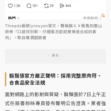
Threads帳號lynnxyen發文，聲稱鬍ＸＸ販售的唐山
排骨「口感特別軟，仔細看怎麼感覺像是合成的素
肉」。取自餐酒館臉書
鬍鬚張官方嚴正聲明：採用完整原肉符、
合食品安全法規
面對網路上的影射與質疑，鬍鬚張於7日上午正
式在臉書粉絲專頁發布聲明公告澄清。業者強