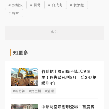
# 鬍鬚張
# 排骨
# 合成肉
# 餐酒館
# 豬排
知更多
竹縣挖土機司機不慎活埋雇
主！過失致死判8月 賠247萬
緩刑4年
#新竹縣
#挖土機
#活埋
中部防空演習明登場！首度實