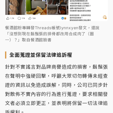
餐酒館粉專轉發Threads帳號lynnxyen發文，還說
「沒想到現在鬍鬚張的排骨都改用合成肉了（圖
一）？」取自餐酒館臉書
全面蒐證並保留法律追訴權
針對不實謠言對品牌商譽造成的損害，鬍鬚張
在聲明中強硬回擊，呼籲大眾切勿轉傳未經查
證的資訊以免造成誤解，同時，公司已同步針
對散佈不實內容的行為進行蒐證，要求相關發
文者必須立即更正，並表明將保留一切法律追
訴權利。