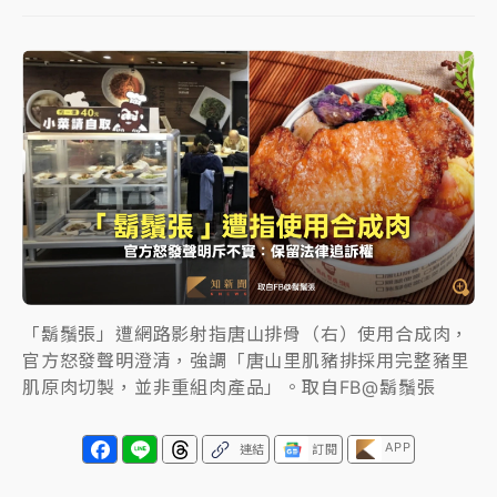
日職｜
林安可狀態正好卻因左膝疼痛下二軍 日媒感嘆
「好事多磨」
韓股最壞時期已過？大摩估去槓桿完成逾半 波動率降
至2個月低
「白海豚」雨炸新北！通報109件災情 侯友宜揭這類災
損最多
白海豚挾豪雨狂炸新北！時雨量破百毫米 水塔、雨棚
砸落毀車
「鬍鬚張」遭網路影射指唐山排骨（右）使用合成肉，
官方怒發聲明澄清，強調「唐山里肌豬排採用完整豬里
肌原肉切製，並非重組肉產品」。取自FB@鬍鬚張
APP
連結
訂閱