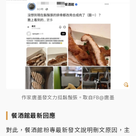
作家唐墨發文力挺鬍鬚張。取自FB@唐墨
餐酒館最新回應
對此，餐酒館粉專最新發文說明刪文原因，主