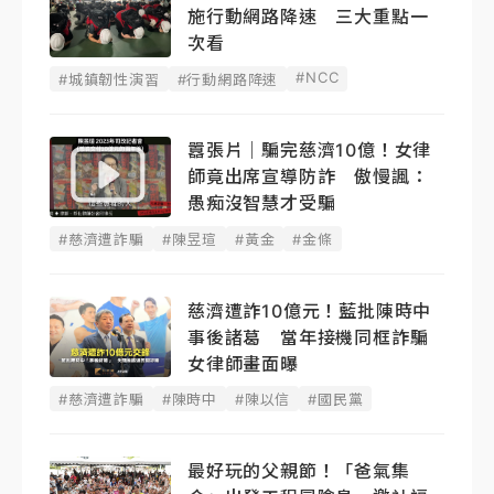
施行動網路降速 三大重點一
次看
#NCC
#城鎮韌性演習
#行動網路降速
囂張片｜騙完慈濟10億！女律
師竟出席宣導防詐 傲慢諷：
愚痴沒智慧才受騙
#慈濟遭詐騙
#陳昱瑄
#黃金
#金條
慈濟遭詐10億元！藍批陳時中
事後諸葛 當年接機同框詐騙
女律師畫面曝
#慈濟遭詐騙
#陳時中
#陳以信
#國民黨
最好玩的父親節！「爸氣集