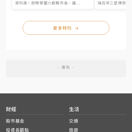
資料庫。即時掌握六都縣市長、議...
瑞百年三星傳奇、台
更多特刊
→
財經
生活
股市基金
交通
投資長觀點
旅遊