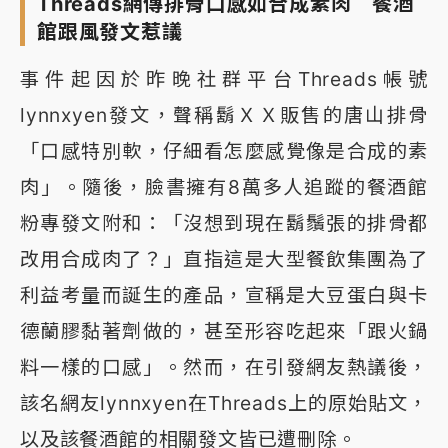
Threads網傳排骨口感如合成素肉 餐酒
館跟風發文惹議
事件起因於昨晚社群平台Threads帳號
lynnxyen發文，聲稱鬍ＸＸ販售的唐山排骨
「口感特別軟，仔細看怎麼感覺像是合成的素
肉」。隨後，臉書擁有8萬多人追蹤的餐酒館
粉專發文附和：「沒想到現在鬍鬚張的排骨都
改用合成肉了？」直指這是大型餐飲集團為了
利益考量而誕生的產品，宣稱是大豆蛋白與卡
德蘭膠黏著劑做的，甚至形容吃起來「跟火鍋
料一樣的口感」。然而，在引發網友熱議後，
該名網友lynnxyen在Threads上的原始貼文，
以及該餐酒館的相關發文皆已遭刪除。