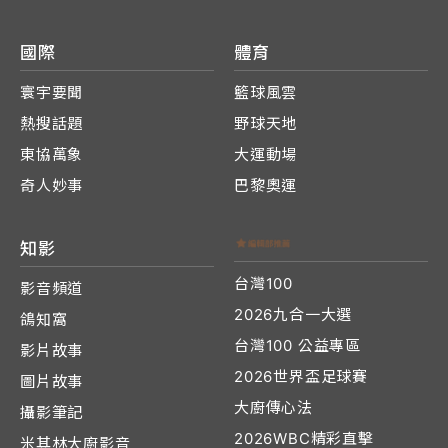
國際
體育
寰宇要聞
籃球風雲
熱搜話題
野球天地
東協萬象
大運動場
奇人妙事
巴黎奧運
知影
台灣100
影音頻道
2026九合一大選
鴿知窩
台灣100 公益專區
影片故事
2026世界盃足球賽
圖片故事
大廚傳心法
攝影筆記
2026WBC精彩直擊
米其林大廚影音