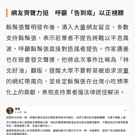
網友齊聲力挺 呼籲「告到底」以正視聽
鬍鬚張聲明發布後，湧入大量網友留言，多數
支持鬍鬚張，表示若業者不提告將難以平息風
波，呼籲鬍鬚張直接對造謠者提告。作家唐墨
也在臉書發文聲援，他將此次事件比喻為「林
北好油」翻版，提醒大眾不要輕易被追求流量
的網紅帶風向，並肯定鬍鬚張在台灣小吃標準
化上的貢獻，表態支持業者循法律途徑解決。