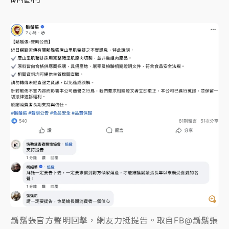
鬍鬚張官方聲明回擊，網友力挺提告。取自FB@鬍鬚張