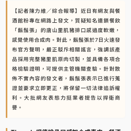
【記者陳力維／綜合報導】近日有網友與餐
酒館粉專在網路上發文，質疑知名連鎖餐飲
「鬍鬚張」的唐山里肌豬排口感過度軟嫩，
感覺使用合成肉。對此，鬍鬚張於7日火速發
布官方聲明，嚴正駁斥相關謠言，強調該產
品採用完整豬里肌原肉切製，並具備各項合
格檢驗證明，可提供主管機關查驗。針對散
佈不實內容的發文者，鬍鬚張表示已進行蒐
證並要求立即更正，將保留一切法律追訴權
利。大批網友表態力挺業者提告以捍衛商
譽。