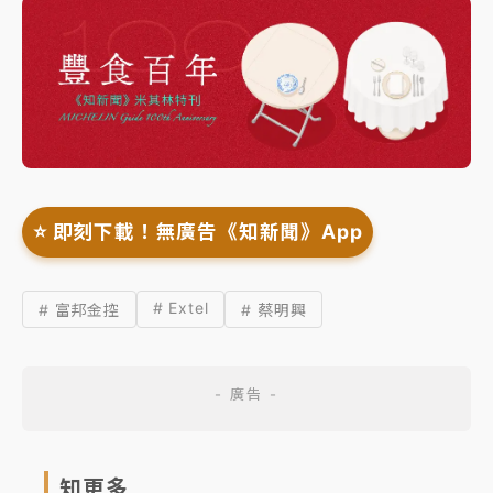
⭐️ 即刻下載！無廣告《知新聞》App
# Extel
# 富邦金控
# 蔡明興
知更多