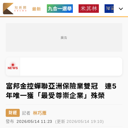
最新
台積電殺35元、台股跌近300點 被動元件、低軌衛星
及載板皆走弱
廣告
中信慈善基金會想增加董事人數！辜仲諒向法院聲請遭
駁 理由曝光
故宮《龍藏經》特展第2檔！今線上預約開賣一度塞車
NEWS
周六起展出延長至晚上7時
台東農業處長涉圖利渡假村！東檢抗告成功 今重開羈
富邦金控蟬聯亞洲保險業雙冠 連5
押庭
年唯一獲「最受尊崇企業」殊榮
父親節泡湯了！中颱白海豚雨彈轟3天 「紅到發紫」降
▲
雨熱區曝
▼
林巧雁
財經
記者
台積電殺35元、台股跌近300點 被動元件、低軌衛星
發布
2026/05/14 11:23
(更新 2026/05/14 19:10)
及載板皆走弱