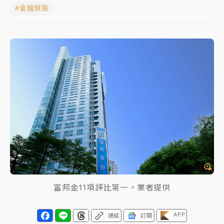
#金融保險
中信慈善基金會想增加董事人數！辜仲諒向法院聲請遭
駁 理由曝光
故宮《龍藏經》特展第2檔！今線上預約開賣一度塞車
周六起展出延長至晚上7時
台東農業處長涉圖利渡假村！東檢抗告成功 今重開羈
押庭
父親節泡湯了！中颱白海豚雨彈轟3天 「紅到發紫」降
雨熱區曝
富邦金11項評比第一。業者提供
APP
連結
訂閱