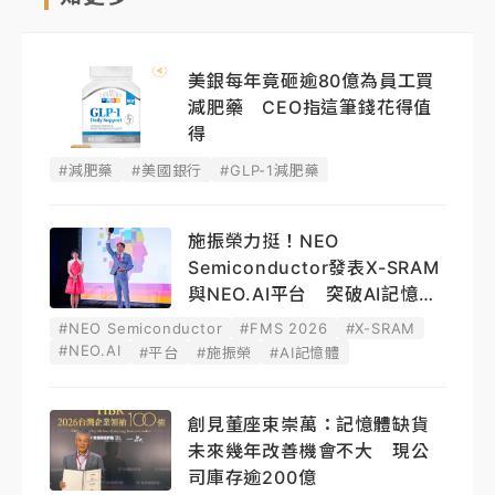
美銀每年竟砸逾80億為員工買
減肥藥 CEO指這筆錢花得值
得
#減肥藥
#美國銀行
#GLP-1減肥藥
施振榮力挺！NEO
Semiconductor發表X-SRAM
與NEO.AI平台 突破AI記憶體
瓶頸
#NEO Semiconductor
#FMS 2026
#X-SRAM
#NEO.AI
#平台
#施振榮
#AI記憶體
創見董座束崇萬：記憶體缺貨
未來幾年改善機會不大 現公
司庫存逾200億