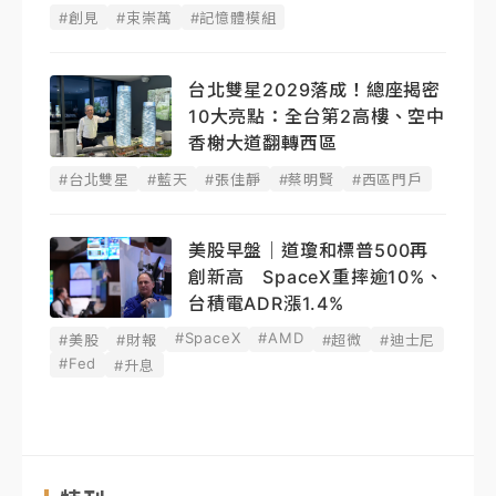
#創見
#束崇萬
#記憶體模組
台北雙星2029落成！總座揭密
10大亮點：全台第2高樓、空中
香榭大道翻轉西區
#台北雙星
#藍天
#張佳靜
#蔡明賢
#西區門戶
美股早盤｜道瓊和標普500再
創新高 SpaceX重摔逾10%、
台積電ADR漲1.4%
#SpaceX
#AMD
#美股
#財報
#超微
#迪士尼
#Fed
#升息