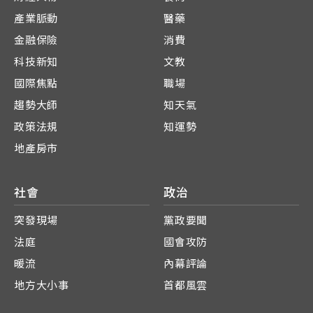
產業脈動
醫藥
金融保險
消費
科技新知
文教
國際焦點
職場
趨勢大師
知天氣
政策法規
知運勢
地產房市
社會
政治
突發現場
黨政要聞
法庭
國會攻防
暖流
內幕評論
地方大小事
首都風雲