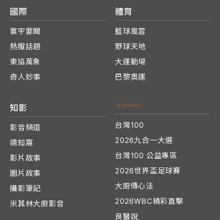
國際
體育
寰宇要聞
籃球風雲
熱搜話題
野球天地
東協萬象
大運動場
奇人妙事
巴黎奧運
知影
台灣100
影音頻道
2026九合一大選
鴿知窩
台灣100 公益專區
影片故事
2026世界盃足球賽
圖片故事
大廚傳心法
攝影筆記
2026WBC精彩直擊
米其林大廚影音
良醫說