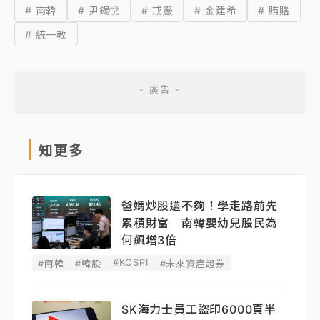
# 南韓
# 尹錫悅
# 戒嚴
# 金建希
# 賄賂
# 統一教
知更多
爸媽炒股還不夠！學走路前先
累積財富 南韓嬰幼兒股民為
何飆增3倍
#KOSPI
#南韓
#韓股
#未來資產證券
SK海力士員工盜印6000頁半