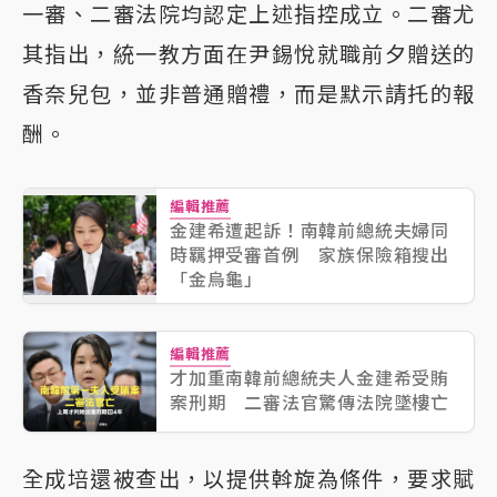
一審、二審法院均認定上述指控成立。二審尤
其指出，統一教方面在尹錫悅就職前夕贈送的
香奈兒包，並非普通贈禮，而是默示請托的報
酬。
編輯推薦
金建希遭起訴！南韓前總統夫婦同
時羈押受審首例 家族保險箱搜出
「金烏龜」
編輯推薦
才加重南韓前總統夫人金建希受賄
案刑期 二審法官驚傳法院墜樓亡
全成培還被查出，以提供斡旋為條件，要求賦