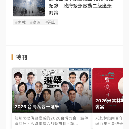
紀錄 政府緊急啟動二級應急
對策
#南韓
#高溫
#梁山
特刊
2026米其林專
2026 台灣九合一選舉
饗宴
知新聞提供最權威的2026台灣九合一選舉
米其林指南百年之
資料庫。即時掌握六都縣市長、議...
瑞百年三星傳奇、台