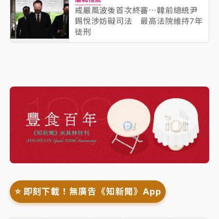
戒嚴風波後首次終審⋯韓前總統尹
錫悅涉妨礙司法 最高法院維持7年
徒刑
⭐️ 即刻下載！無廣告《知新聞》App