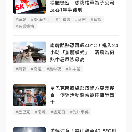
導體機密 想跳槽華為子公司
反吞1年半徒刑
#南韓
#SK海力士
#半導體
#竊密
#華為
#商業機構
南韓酷熱恐再飆40°C！進入24
小時「蒸籠模式」 清晨為何
熱中暑風險最高
#南韓
#高溫
#熱帶夜
#熱中暑
星巴克南韓總部遭警方突襲搜
查 促銷活動踩雷被控侮辱烈
士
#星巴克
#南韓
#坦克日
#光州事件
遊韓注意！梁山飆至42.5℃創