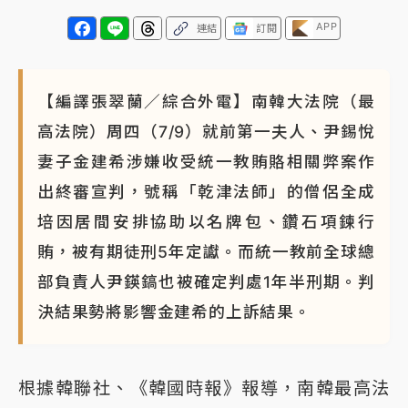
NBA｜
傳奇名帥驚傳離世！曾以「瘋狂籃球」震撼聯
APP
連結
訂閱
盟 兩大愛徒向他致
【編譯張翠蘭／綜合外電】南韓大法院（最
高法院）周四（7/9）就前第一夫人、尹錫悅
妻子金建希涉嫌收受統一教賄賂相關弊案作
出終審宣判，號稱「乾津法師」的僧侶全成
培因居間安排協助以名牌包、鑽石項鍊行
賄，被有期徒刑5年定讞。而統一教前全球總
部負責人尹鍈鎬也被確定判處1年半刑期。判
決結果勢將影響金建希的上訴結果。
根據韓聯社、《韓國時報》報導，南韓最高法