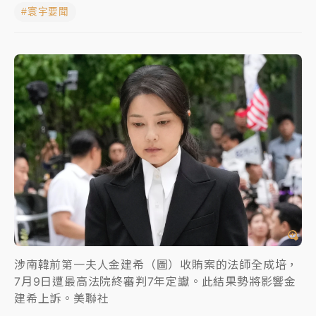
#寰宇要聞
NBA｜
傳奇名帥驚傳離世！曾以「瘋狂籃球」震撼聯
盟 兩大愛徒向他致
中租控股7月營收創今年新高 前7月獲利成長6%
獨家｜
和欣客運總裁逝世！少東涉洗錢遭收押 戴手銬
腳鐐提前奔靈堂畫面曝
處置制度大變革！ 證交所今起縮短股票「關禁閉」天
數與撮合時間
才續任就飛美國大學面試 清大校長高為元致歉：機會
到來時引起我的好奇
白海豚颱風解除海警 西南風來了！4縣市大雨特報、各
地午後雷雨
涉南韓前第一夫人金建希（圖）收賄案的法師全成培，
7月9日遭最高法院終審判7年定讞。此結果勢將影響金
分析｜
7月營收甫首破單月9000億元下半年續旺指
建希上訴。美聯社
標？ 鴻海本週法說法人關注的四大重點