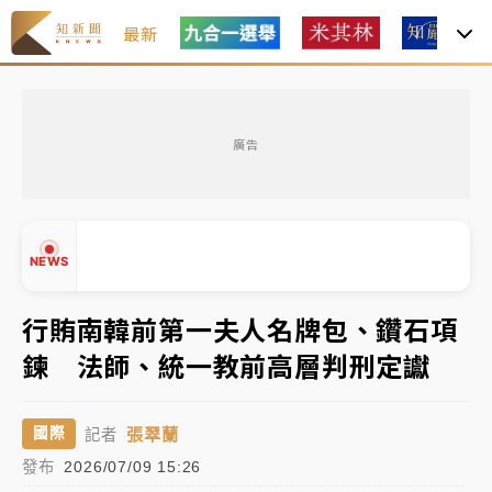
最新
中租控股7月營收創今年新高 前7月獲利成長6%
廣告
獨家｜
和欣客運總裁逝世！少東涉洗錢遭收押 戴手銬
腳鐐提前奔靈堂畫面曝
處置制度大變革！ 證交所今起縮短股票「關禁閉」天
NEWS
數與撮合時間
才續任就飛美國大學面試 清大校長高為元致歉：機會
行賄南韓前第一夫人名牌包、鑽石項
到來時引起我的好奇
鍊 法師、統一教前高層判刑定讞
白海豚颱風解除海警 西南風來了！4縣市大雨特報、各
▲
地午後雷雨
▼
張翠蘭
國際
記者
分析｜
7月營收甫首破單月9000億元下半年續旺指
發布
2026/07/09 15:26
標？ 鴻海本週法說法人關注的四大重點