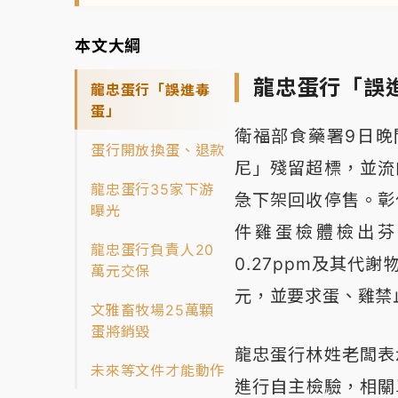
本文大綱
龍忠蛋行「誤
龍忠蛋行「誤進毒
蛋」
衛福部食藥署9日晚
蛋行開放換蛋、退款
尼」殘留超標，並流
龍忠蛋行35家下游
急下架回收停售。彰
曝光
件雞蛋檢體檢出芬
龍忠蛋行負責人20
0.27ppm及其代謝
萬元交保
元，並要求蛋、雞禁
文雅畜牧場25萬顆
蛋將銷毀
龍忠蛋行林姓老闆表
未來等文件才能動作
進行自主檢驗，相關