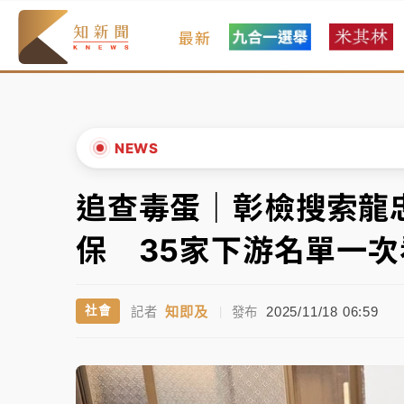
最新
女律師陳昱瑄詐慈濟10億！黃金158kg遭查
暑假過三周才推「E宿新北打卡趣」！抽獎程
中信慈善基金會想增加董事人數！辜仲諒向法
NEWS
故宮《龍藏經》特展第2檔！今線上預約開賣
追查毒蛋｜彰檢搜索龍
▲
台東農業處長涉圖利渡假村！東檢抗告成功 
▼
保 35家下游名單一次
父親節泡湯了！中颱白海豚雨彈轟3天 「紅
知即及
2025/11/18 06:59
社會
記者
|
發布
女律師陳昱瑄詐慈濟10億！黃金158kg遭查
暑假過三周才推「E宿新北打卡趣」！抽獎程
中信慈善基金會想增加董事人數！辜仲諒向法