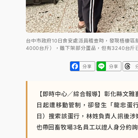
台中市政府10日食安處派員稽查時，發現梧棲區
4000台斤），雖下架部分蛋品，但有3240台
分享
分享
【即時中心／綜合報導】彰化縣文雅
日起遭移動管制，卻發生「龍忠蛋行
日）搜索該蛋行，林姓負責人訊後涉
也帶回畜牧場3名員工以證人身分約