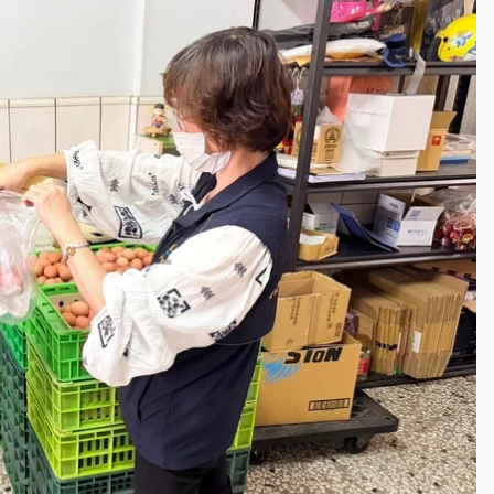
一度塞車 周六起展出延長至晚上7時
今重開羈押庭
到發紫」降雨熱區曝