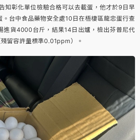
告知彰化單位檢驗合格可以去載蛋，他才於9日早
蛋。台中食品藥物安全處10日在梧棲區龍忠蛋行查
場進貨4000台斤，結果14日出爐，檢出芬普尼代
（殘留容許量標準0.01ppm）。