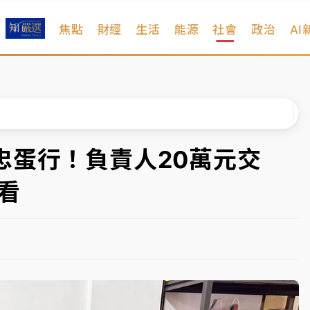
焦點
財經
生活
能源
社會
政治
AI
扣畫面曝光
序複雜 觀旅局回應了
院聲請遭駁 理由曝光
一度塞車 周六起展出延長至晚上7時
忠蛋行！負責人20萬元交
今重開羈押庭
看
到發紫」降雨熱區曝
扣畫面曝光
序複雜 觀旅局回應了
院聲請遭駁 理由曝光