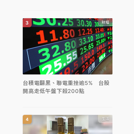
財經
台積電翻黑、聯電重挫逾5% 台股
開高走低午盤下殺200點
生活