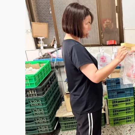
故宮《龍藏經》特展第2檔！今線上預約開賣
台東農業處長涉圖利渡假村！東檢抗告成功 
父親節泡湯了！中颱白海豚雨彈轟3天 「紅