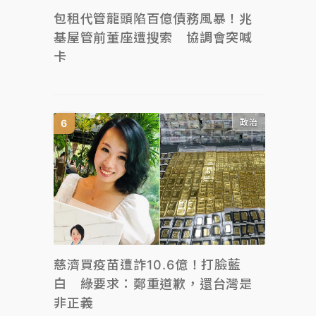
包租代管龍頭陷百億債務風暴！兆
基屋管前董座遭搜索 協調會突喊
卡
政治
慈濟買疫苗遭詐10.6億！打臉藍
白 綠要求：鄭重道歉，還台灣是
非正義