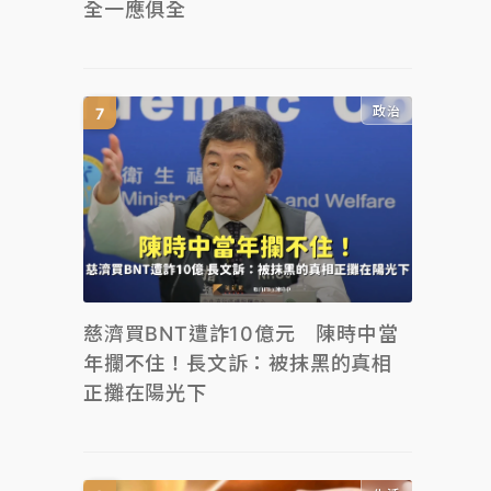
全一應俱全
政治
慈濟買BNT遭詐10億元 陳時中當
年攔不住！長文訴：被抹黑的真相
正攤在陽光下