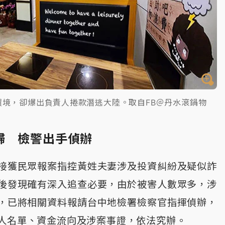
環境，卻爆出負責人捲款潛逃大陸。取自FB＠丹水滾鍋物
歸 檢警出手偵辦
接獲民眾報案指控黃姓夫妻涉及投資糾紛及疑似詐
後發現確有深入追查必要，由於被害人數眾多，涉
，已將相關資料報請台中地檢署檢察官指揮偵辦，
人名單、資金流向及涉案事證，依法究辦。