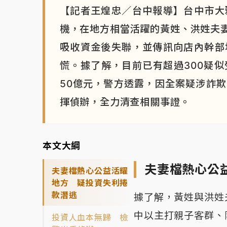
【記者王煌忠／台中報導】台中市大
機，在地方相當活躍的黃姓、洪姓夫
吸收資金後失聯，並傳訊向店內幹部
慌。據了解，目前已有超過300疑
50億元，警方透露，因全案疑涉詐
揮偵辦，全力清查相關事證。
本文大綱
夫妻檔熱心公
夫妻檔熱心公益活耀
地方 疑投資失利捲
款潛逃
據了解，黃姓與洪姓
中以主打親子客群、
投資人血本無歸 檢