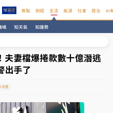
焦點
財經
生活
能源
社會
政治
AI
扣畫面曝光
職場
知天氣
知運勢
序複雜 觀旅局回應了
院聲請遭駁 理由曝光
一度塞車 周六起展出延長至晚上7時
！夫妻檔爆捲款數十億潛逃
今重開羈押庭
警出手了
到發紫」降雨熱區曝
#消費
扣畫面曝光
序複雜 觀旅局回應了
院聲請遭駁 理由曝光