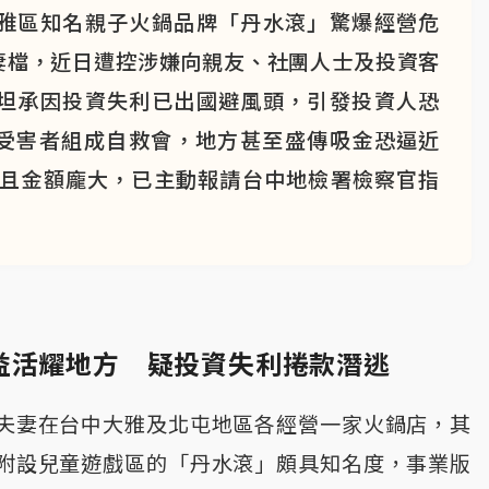
雅區知名親子火鍋品牌「丹水滾」驚爆經營危
妻檔，近日遭控涉嫌向親友、社團人士及投資客
坦承因投資失利已出國避風頭，引發投資人恐
似受害者組成自救會，地方甚至盛傳吸金恐逼近
欺且金額龐大，已主動報請台中地檢署檢察官指
益活耀地方 疑投資失利捲款潛逃
夫妻在台中大雅及北屯地區各經營一家火鍋店，其
附設兒童遊戲區的「丹水滾」頗具知名度，事業版