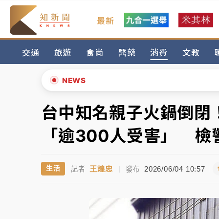
最新
女律師陳昱瑄詐慈濟10億！黃金158kg遭查
交通
旅遊
食尚
醫藥
消費
文教
暑假過三周才推「E宿新北打卡趣」！抽獎程
中信慈善基金會想增加董事人數！辜仲諒向法
NEWS
故宮《龍藏經》特展第2檔！今線上預約開賣
台中知名親子火鍋倒閉
▲
台東農業處長涉圖利渡假村！東檢抗告成功 
▼
「逾300人受害」 檢
父親節泡湯了！中颱白海豚雨彈轟3天 「紅
王煌忠
2026/06/04 10:57
生活
記者
|
發布
女律師陳昱瑄詐慈濟10億！黃金158kg遭查
暑假過三周才推「E宿新北打卡趣」！抽獎程
中信慈善基金會想增加董事人數！辜仲諒向法