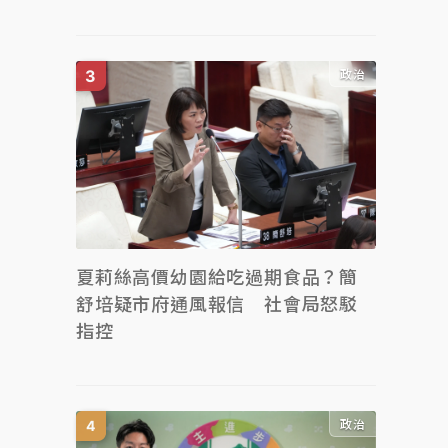
政治
夏莉絲高價幼園給吃過期食品？簡
舒培疑市府通風報信 社會局怒駁
指控
政治