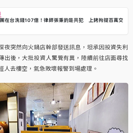
薦
團在台洗錢107億！律師張秉鈞是共犯 上銬拘提百萬交
深夜突然向火鍋店幹部發送訊息，坦承因投資失利
傳出後，大批投資人驚覺有異，陸續前往店面尋找
經人去樓空，氣急敗壞報警到場處理。