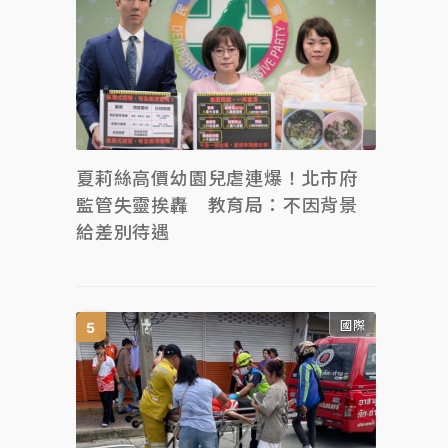
夏莉絲高價幼園兒虐連爆！北市府
監管失靈挨轟 教育局：不因背景
給差別待遇
國際