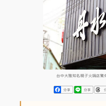
故宮《龍藏經》特展第2檔！今線上預約開賣
台東農業處長涉圖利渡假村！東檢抗告成功 
父親節泡湯了！中颱白海豚雨彈轟3天 「紅
台中大雅知名親子火鍋店驚
分享
分享