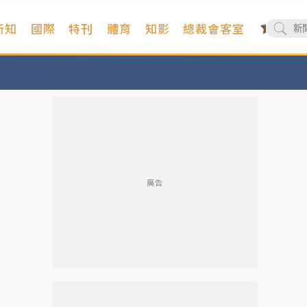
新知
國際
特刊
體育
知影
總裁會客室
廣告