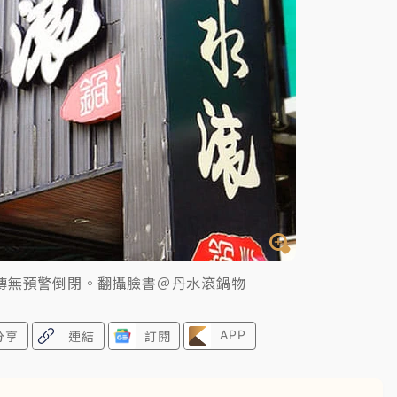
一度塞車 周六起展出延長至晚上7時
今重開羈押庭
到發紫」降雨熱區曝
傳無預警倒閉。翻攝臉書＠丹水滾鍋物
APP
分享
連結
訂閱