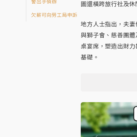
警出手偵辦
圖還橫跨旅行社及休
欠薪可向勞工局申訴
地方人士指出，夫妻
與獅子會、慈善團體
桌宴席，塑造出財力
基礎。