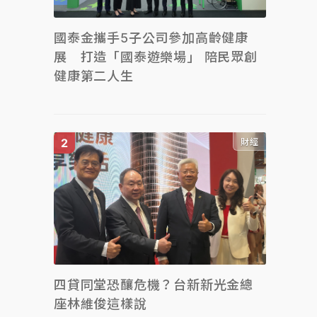
國泰金攜手5子公司參加高齡健康
展 打造「國泰遊樂場」 陪民眾創
健康第二人生
財經
四貸同堂恐釀危機？台新新光金總
座林維俊這樣說