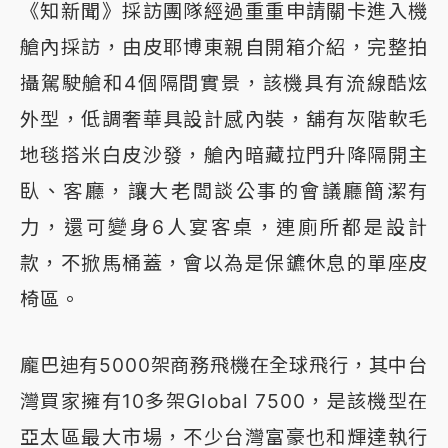
《知新聞》採訪團隊經過重重申請關卡進入機
艙內採訪，由皮耶博東親自開箱介紹，完整拍
攝駕駛艙和4個隔間實景，該機具有流線酷炫
外型，低調奢華具設計感內裝，舖有灰階軟毛
地毯搭米白皮沙發，艙內暗藏拉門升降隔開主
臥、客廳，讓大老闆談公事的會議廳簡潔有
力，還可變身6人宴客桌，連廁所都是設計
款，不掀馬桶蓋，會以為是保鑣休息的單座皮
椅區。
龐巴迪有5000架商務飛機在全球飛行，其中台
灣買家擁有10多架Global 7500，是該機型在
亞太區最大市場，不少台灣富豪也和輝達執行