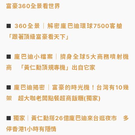
富豪360全景看世界
■
360全景｜解密龐巴迪環球7500客艙
「跟著頂級富豪看天下」
■
龐巴迪小檔案｜擠身全球5大商務噴射機
商 「黃仁勳頂規專機」出自它家
■
龐巴迪揭密｜富豪的時光機！台灣有10幾
架 超大咖老闆點餐超商飯糰(獨家)
■
獨家｜黃仁勳搭26億龐巴迪來台逛夜市 多
停香港1小時有隱情