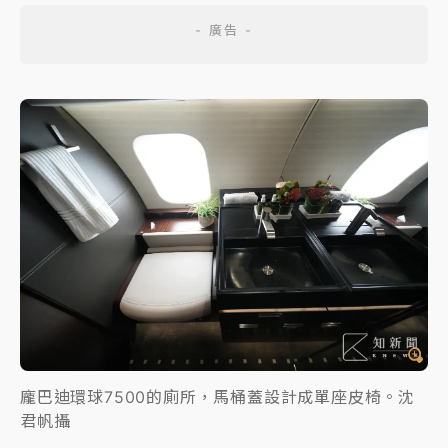
龐巴迪環球7500的廁所，馬桶蓋設計成單座皮椅。沈
君帆攝