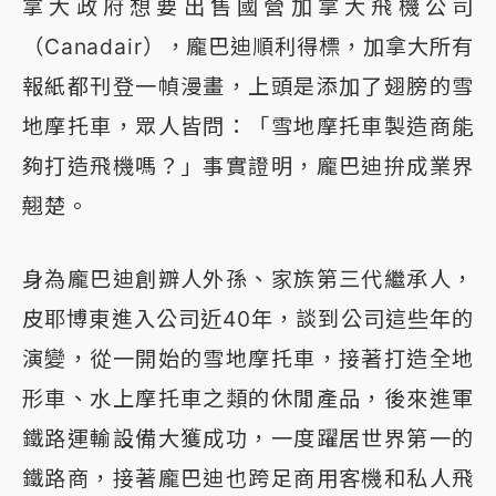
拿大政府想要出售國營加拿大飛機公司
（Canadair），龐巴迪順利得標，加拿大所有
報紙都刊登一幀漫畫，上頭是添加了翅膀的雪
地摩托車，眾人皆問：「雪地摩托車製造商能
夠打造飛機嗎？」事實證明，龐巴迪拚成業界
翹楚。
身為龐巴迪創辧人外孫、家族第三代繼承人，
皮耶博東進入公司近40年，談到公司這些年的
演變，從一開始的雪地摩托車，接著打造全地
形車、水上摩托車之類的休閒產品，後來進軍
鐵路運輸設備大獲成功，一度躍居世界第一的
鐵路商，接著龐巴迪也跨足商用客機和私人飛