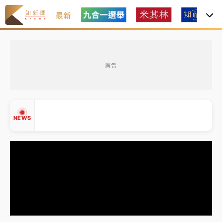
最新
女律師陳昱瑄詐慈濟10億！黃金158kg遭查扣畫面曝光
廣告
暑假過三周才推「E宿新北打卡趣」！抽獎程序複雜 觀
旅局回應了
中信慈善基金會想增加董事人數！辜仲諒向法院聲請遭
NEWS
駁 理由曝光
故宮《龍藏經》特展第2檔！今線上預約開賣一度塞車
周六起展出延長至晚上7時
台東農業處長涉圖利渡假村！東檢抗告成功 今重開羈
▲
押庭
▼
父親節泡湯了！中颱白海豚雨彈轟3天 「紅到發紫」降
雨熱區曝