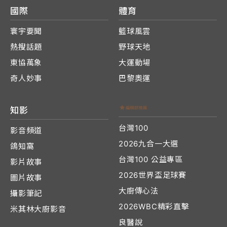
國際
體育
寰宇要聞
籃球風雲
熱搜話題
野球天地
東協萬象
大運動場
奇人妙事
巴黎奧運
知影
台灣100
影音頻道
2026九合一大選
鴿知窩
台灣100 公益專區
影片故事
2026世界盃足球賽
圖片故事
大廚傳心法
攝影筆記
2026WBC精彩直擊
米其林大廚影音
良醫說