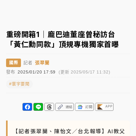
女律師陳昱瑄詐慈濟10億！黃金158kg遭查扣畫面曝光
暑假過三周才推「E宿新北打卡趣」！抽獎程序複雜 觀
重磅開箱1｜龐巴迪董座曾秘訪台
旅局回應了
「黃仁勳同款」頂規專機獨家首曝
中信慈善基金會想增加董事人數！辜仲諒向法院聲請遭
駁 理由曝光
張翠蘭
國際
記者
故宮《龍藏經》特展第2檔！今線上預約開賣一度塞車
發布
2025/01/20 17:59
(更新 2025/05/17 11:32)
周六起展出延長至晚上7時
#寰宇要聞
台東農業處長涉圖利渡假村！東檢抗告成功 今重開羈
押庭
父親節泡湯了！中颱白海豚雨彈轟3天 「紅到發紫」降
APP
連結
訂閱
雨熱區曝
【記者張翠蘭、陳怡文／台北報導】AI教父