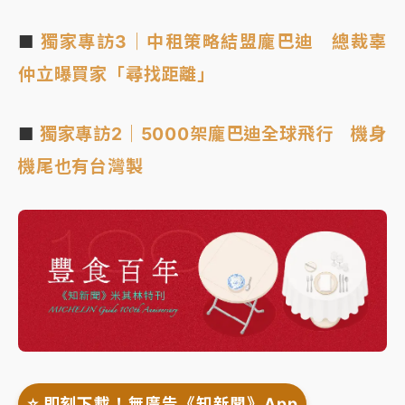
■
獨家專訪3｜中租策略結盟龐巴迪 總裁辜
仲立曝買家「尋找距離」
■
獨家專訪2｜5000架龐巴迪全球飛行 機身
機尾也有台灣製
⭐️ 即刻下載！無廣告《知新聞》App