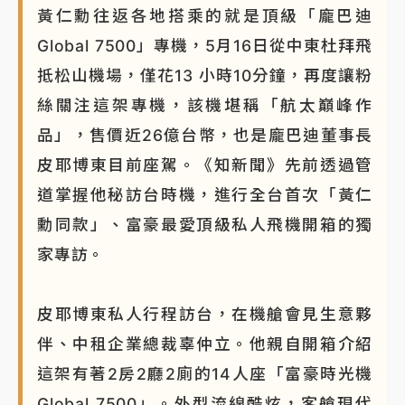
黃仁勳往返各地搭乘的就是頂級「龐巴迪
Global 7500」專機，5月16日從中東杜拜飛
抵松山機場，僅花13 小時10分鐘，再度讓粉
絲關注這架專機，該機堪稱「航太巔峰作
品」，售價近26億台幣，也是龐巴迪董事長
皮耶博東目前座駕。《知新聞》先前透過管
道掌握他秘訪台時機，進行全台首次「黃仁
勳同款」、富豪最愛頂級私人飛機開箱的獨
家專訪。
皮耶博東私人行程訪台，在機艙會見生意夥
伴、中租企業總裁辜仲立。他親自開箱介紹
這架有著2房2廳2廁的14人座「富豪時光機
Global 7500」。外型流線酷炫，客艙現代