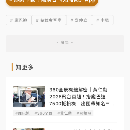
# 龐巴迪
# 總裁會客室
# 辜仲立
# 中租
知更多
360全景機艙解密｜黃仁勳
2026飛台首趟！搭龐巴迪
7500抵松機 出關帶知名三明
治
#龐巴迪
#360全景
#黃仁勳
#台積電