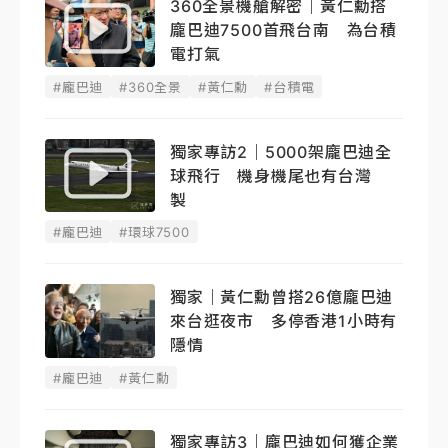
360全景機艙解密｜黃仁勳搭
龐巴迪7500首飛台南 為台積
電打氣
#龐巴迪
#360全景
#黃仁勳
#台積電
獨家專訪2｜5000架龐巴迪全
球飛行 機身機尾也有台灣
製
#龐巴迪
#環球7500
獨家｜黃仁勳曾搭26億龐巴迪
來台逛夜市 多停香港1小時有
隱情
#龐巴迪
#黃仁勳
獨家專訪3｜龐巴迪如何獲企業