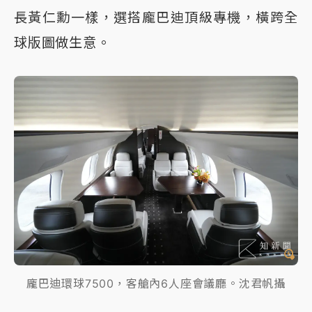
長黃仁勳一樣，選搭龐巴迪頂級專機，橫跨全
球版圖做生意。
龐巴迪環球7500，客艙內6人座會議廳。沈君帆攝