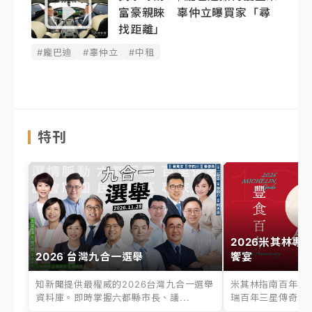
富豪親睞 辜仲立曝買家「尋
找距離」
#龐巴迪
#辜仲立
#中租
特刊
2026米其林專
2026 台灣九合一選舉
饗宴
知新聞提供最權威的2026台灣九合一選舉
米其林指南百年之
資料庫。即時掌握六都縣市長、議...
瑞百年三星傳奇、台