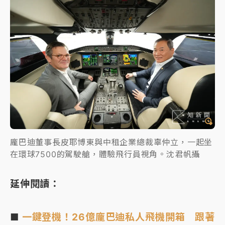
龐巴迪董事長皮耶博東與中租企業總裁辜仲立，一起坐
在環球7500的駕駛艙，體驗飛行員視角。沈君帆攝
延伸閱讀：
■
一鍵登機！26億龐巴迪私人飛機開箱 跟著