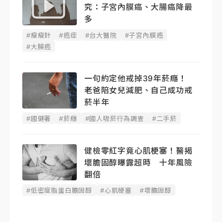
究：子宮內膜癌、大腸癌降最
多
#瘦瘦針
#癌症
#台大醫院
#子宮內膜癌
#大腸癌
一句約定他戒掉39年菸癮！
老爸陪女兒減肥、自己成功戒
菸半年
#國健署
#菸癮
#國人吸菸行為調查
#二手菸
健檢零紅字竟心肌梗塞！醫揭
壞膽固醇曝露超時 十年風險
翻倍
#低密度脂蛋白膽固醇
#心肌梗塞
#壞膽固醇