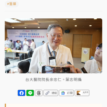
#醫藥
NBA｜
傳奇名帥驚傳離世！曾以「瘋狂籃球」震撼聯
盟 兩大愛徒向他致
中租控股7月營收創今年新高 前7月獲利成長6%
獨家｜
和欣客運總裁逝世！少東涉洗錢遭收押 戴手銬
腳鐐提前奔靈堂畫面曝
處置制度大變革！ 證交所今起縮短股票「關禁閉」天
數與撮合時間
才續任就飛美國大學面試 清大校長高為元致歉：機會
到來時引起我的好奇
台大醫院院長余忠仁。葉志明攝
白海豚颱風解除海警 西南風來了！4縣市大雨特報、各
地午後雷雨
APP
連結
訂閱
分析｜
7月營收甫首破單月9000億元下半年續旺指
標？ 鴻海本週法說法人關注的四大重點