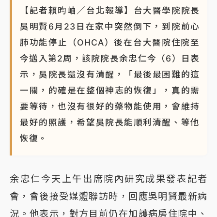
【記者賴昀岫／台北報導】台大醫學院院長
NBA｜
傳奇名帥驚傳離世！曾以「瘋狂籃球」震撼聯
盟 兩大愛徒向他致
吳明賢6月23日在家中突然倒下，到院前心
肺功能停止（OHCA）後在台大醫院住院至
今邁入第2周，該院院長余忠仁今（6）日表
示，吳院長還沒有清醒，「最後最困難的這
一關，的確是在整個神志的恢復」，真的需
要等待，也沒有很好的藥物能使用，會維持
最好的照護，希望吳院長能順利清醒、等他
恢復。
余忠仁今天上午出席院內研究成果發表記者
會，會後接受媒體聯訪時，回應吳明賢最新病
況。他表示，對方目前仍在加護病房住院中、