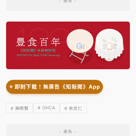
⭐️ 即刻下載！無廣告《知新聞》App
# OHCA
# 吳明賢
# 余忠仁