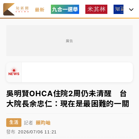
最新
中租控股7月營收創今年新高 前7月獲利成長6%
廣告
獨家｜
和欣客運總裁逝世！少東涉洗錢遭收押 戴手銬
腳鐐提前奔靈堂畫面曝
處置制度大變革！ 證交所今起縮短股票「關禁閉」天
NEWS
數與撮合時間
才續任就飛美國大學面試 清大校長高為元致歉：機會
吳明賢OHCA住院2周仍未清醒 台
到來時引起我的好奇
大院長余忠仁：現在是最困難的一關
白海豚颱風解除海警 西南風來了！4縣市大雨特報、各
▲
地午後雷雨
▼
賴昀岫
生活
記者
分析｜
7月營收甫首破單月9000億元下半年續旺指
發布
2026/07/06 11:21
標？ 鴻海本週法說法人關注的四大重點