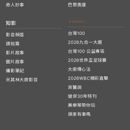
奇人妙事
巴黎奧運
知影
台灣100
影音頻道
2026九合一大選
鴿知窩
台灣100 公益專區
影片故事
2026世界盃足球賽
圖片故事
大廚傳心法
攝影筆記
2026WBC精彩直擊
米其林大廚影音
良醫說
健保30年特刊
美樂蒂帶你玩
頭家有事嗎