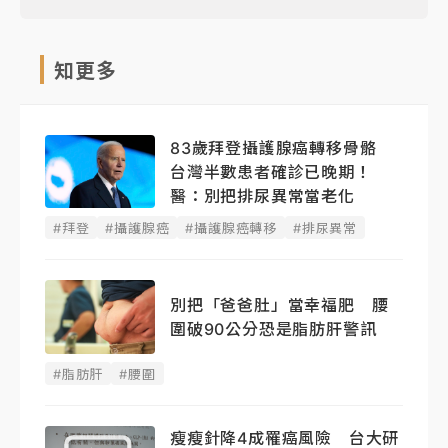
知更多
83歲拜登攝護腺癌轉移骨骼
台灣半數患者確診已晚期！
醫：別把排尿異常當老化
#拜登
#攝護腺癌
#攝護腺癌轉移
#排尿異常
別把「爸爸肚」當幸福肥 腰
圍破90公分恐是脂肪肝警訊
#脂肪肝
#腰圍
瘦瘦針降4成罹癌風險 台大研