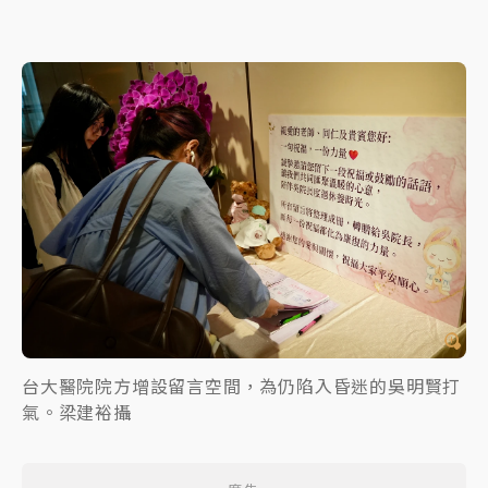
台大醫院院方增設留言空間，為仍陷入昏迷的吳明賢打
氣。梁建裕攝