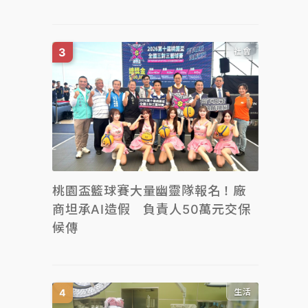
社會
桃園盃籃球賽大量幽靈隊報名！廠
商坦承AI造假 負責人50萬元交保
候傳
生活