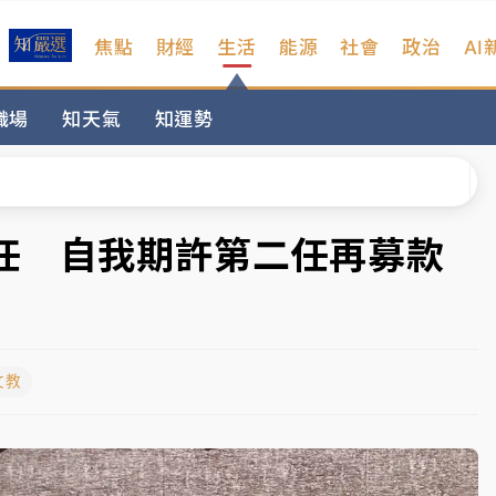
焦點
財經
生活
能源
社會
政治
AI
遠雄海洋買1送1
職場
知天氣
知運勢
拖吊 中午開放水門周邊紅黃線停車
部高溫飆38度
掮客大玩兩面手法 郭台銘、蔡英文成關鍵
任 自我期許第二任再募款
身／周玉蔻蔡玉真開撕爆料
由政府委任 預算難關如何解？
文教
開上任首要3件事
遠雄海洋買1送1
拖吊 中午開放水門周邊紅黃線停車