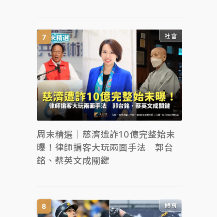
社會
周末精選｜慈濟遭詐10億完整始末
曝！律師掮客大玩兩面手法 郭台
銘、蔡英文成關鍵
體育