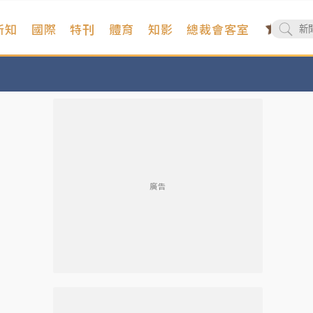
新知
國際
特刊
體育
知影
總裁會客室
廣告