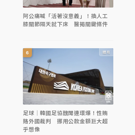
阿公痛喊「活著沒意義」！換人工
膝關節隔天就下床 醫揭關鍵條件
體育
足球｜韓國足協醜聞連環爆！性賄
賂外國裁判 挪用公款金額巨大超
乎想像