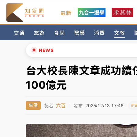
最新
父親節玩樂園！六福村今明2天「爸爸免費」 
交通
旅遊
食尚
醫藥
消費
文教
白海豚逼近！新北高灘地停車場下午4時強制
中颱白海豚環流掠北海！今明防劇烈降雨 東
NEWS
周末精選｜
慈濟遭詐10億完整始末曝！律師
台大校長陳文章成功續
▲
本周爆款短影音｜
柯文哲帶電子手鐶拄拐杖現
▼
100億元
周末精選｜
跨境網購族注意！EZ Way若改
六百
2025/12/13 17:46
生活
#
記者
|
發布
蔣萬安的建中同學！47歲法律學霸戰桃園 公
父親節玩樂園！六福村今明2天「爸爸免費」 
白海豚逼近！新北高灘地停車場下午4時強制