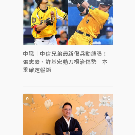
中職｜中信兄弟最新傷兵動態曝！
張志豪、許基宏動刀根治傷勢 本
季確定報銷
財經