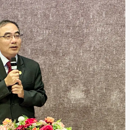
部高溫飆38度
掮客大玩兩面手法 郭台銘、蔡英文成關鍵
身／周玉蔻蔡玉真開撕爆料
由政府委任 預算難關如何解？
開上任首要3件事