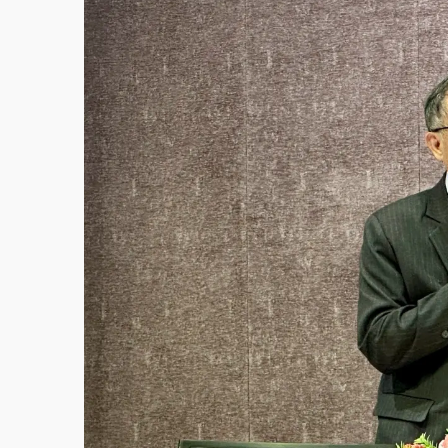
中颱白海豚環流掠北海！今明防劇烈降雨 東
周末精選｜
慈濟遭詐10億完整始末曝！律師
本周爆款短影音｜
柯文哲帶電子手鐶拄拐杖現
周末精選｜
跨境網購族注意！EZ Way若改
蔣萬安的建中同學！47歲法律學霸戰桃園 公