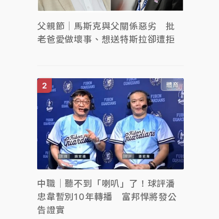
父親節｜馬斯克與父關係惡劣 批
老爸愛做壞事、想送特斯拉卻遭拒
體育
中職｜聽不到「喇叭」了！球評潘
忠韋暫別10年轉播 富邦悍將發公
告證實